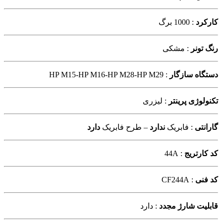
کارکرد
: 1000 برگ
رنگ تونر
: مشکی
دستگاه سازگار
: HP M15-HP M16-HP M28-HP M29
تکنولوژی پرینتر
: لیزری
گارانتی
: فابریک
ندارد
– طرح فابریک
دارد
کد کارتریج
: 44A
کد فنی
: CF244A
قابلیت شارژ مجدد
: دارد