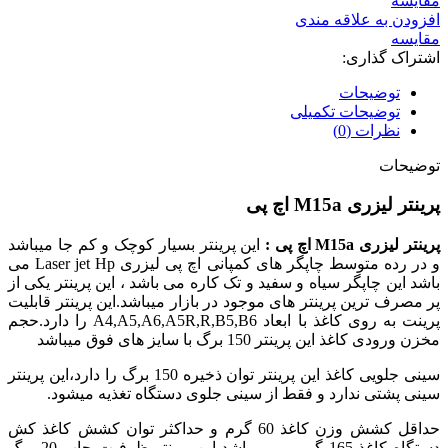
مقایسه
افزودن به علاقه مندی
مقایسه
اشتراک گذاری:
توضیحات
توضیحات تکمیلی
نظرات (0)
توضیحات
پرینتر لیزری M15a اچ پی
پرینتر لیزری M15a اچ پی :
این پرینتر بسیار کوچک و کم جا میباشد
و در رده متوسط چاپگر های کمپانی اچ پی لیزری Laser jet Hp می
باشد این چاپگر سیاه و سفید و تک کاره می باشد ، این پرینتر یکی از
پر مصرف ترین پرینتر های موجود در بازار میباشد.این پرینتر قابلیت
پرینت به روی کاغذ با ابعاد A4,A5,A6,A5R,R,B5,B6 را دارد.حجم
مخزن ورودی کاغذ این پرینتر 150 برگ با سایز های فوق میباشد
سینی جلویی کاغذ این پرینتر توان ذخیره 150 برگ را دارد،این پرینتر
سینی پشتی ندارد و فقط از سینی جلوی دستگاه تغذیه میشود.
حداقل کشش وزن کاغذ 60 گرم و حداکثر توان کشش کاغذ کش
دستگاه کاغذ 165 گرمی می باشد،این پرینتر ظرفیت چاپ 20 برگ