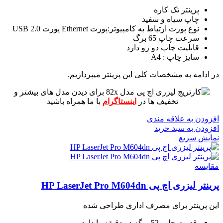
پرینتر تک کاره
چاپ سیاه و سفید
نوع پورت ارتباط به کامپیوتر:پورت Ethernet پورت USB 2.0
سرعت چاپ 65 برگ
قابلیت چاپ دو رو دارد
سایز چاپ : A4
در ادامه به مشخصات کلی این پرینتر میپردازیم.
برای دیدن مدل های بیشتر و
تخفیف ها در
اینستاگرام
با ما همراه باشید
افزودن به علاقه مندی
افزودن به سبد خرید
نمایش سریع
مقايسه
پرینتر لیزری اچ پی HP LaserJet Pro M604dn
این پرینتر برای مصرف اداری طراحی شده
قدرت چاپ 52 برگه در دقیقه را دارد