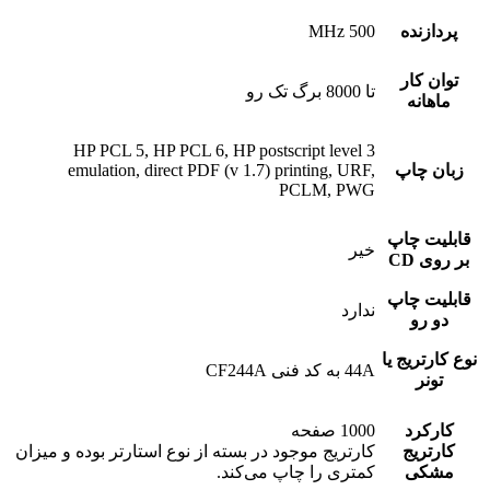
پردازنده
500 MHz
توان کار
تا 8000 برگ تک رو
ماهانه
HP PCL 5, HP PCL 6, HP postscript level 3
زبان چاپ
emulation, direct PDF (v 1.7) printing, URF,
PCLM, PWG
قابلیت چاپ
خیر
بر روی CD
قابلیت چاپ
ندارد
دو رو
نوع کارتریج یا
44A به کد فنی CF244A
تونر
کارکرد
1000 صفحه
کارتریج
کارتریج موجود در بسته از نوع استارتر بوده و میزان
مشکی
کمتری را چاپ می‌کند.