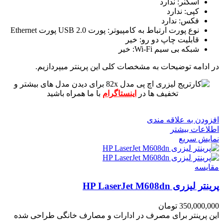
اسکنر: ندارد
کپی: ندارد
فکس: ندارد
نوع پورت ارتباط به کامپیوتر: پورت USB 2.0 پورت Ethernet
قابلیت چاپ دو رو: خیر
شبکه بی سیم Wi-Fi: خیر
در ادامه توضیحات به مشخصات کلی این پرینتر میپردازیم.
برای دیدن مدل های بیشتر و
تخفیف ها در
اینستاگرام
با ما همراه باشید
افزودن به علاقه مندی
اطلاعات بیشتر
نمایش سریع
مقايسه
پرینتر لیزری HP LaserJet M608dn
350,000,000
تومان
این پرینتر برای مصرف در ادارات و مصارف خانگی طراحی شده