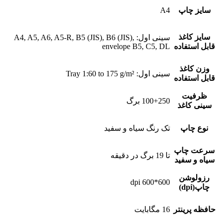
سایز چاپ
A4
سایز کاغذ
سینی اول: A4, A5, A6, A5-R, B5 (JIS), B6 (JIS),
قابل استفاده
envelope B5, C5, DL
وزن کاغذ
سینی اول: Tray 1:60 to 175 g/m²
قابل استفاده
ظرفیت
100+250 برگ
سینی کاغذ
نوع چاپ
تک رنگ سیاه و سفید
سرعت چاپ
تا 19 برگ در دقیقه
سیاه و سفید
رزولوشن
600*600 dpi
چاپ(dpi)
حافظه پرینتر
16 مگابایت