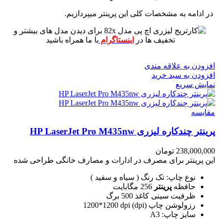
در ادامه به مشخصات کلی این پرینتر میپردازیم.
برای دیدن مدل های بیشتر و
تخفیف ها در
اینستاگرام
با ما همراه باشید
افزودن به علاقه مندی
افزودن به سبد خرید
نمایش سریع
مقايسه
پرینتر چندکاره لیزری HP LaserJet Pro M435nw
238,000,000
تومان
این پرینتر برای مصرف در ادارات و مصارف خانگی طراحی شده
نوع چاپ: تک رنگ ( سیاه و سفید )
حافظه
پرینتر
256 مگابایت
ظرفیت سینی کاغذ 500 برگ
رزولوشن چاپ (dpi) 1200*1200 dpi
سایز چاپ: A3