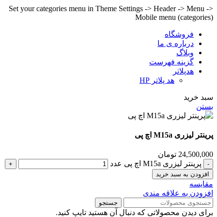
Set your categories menu in Theme Settings -> Header -> Menu ->
Mobile menu (categories)
فروشگاه
درباره ی ما
وبلاگ
گزینه فهرست
هدپلاتر
هد پلاتر HP
سبد خرید
بستن
پرینتر لیزری M15a اچ پی
24,500,000
تومان
پرینتر لیزری M15a اچ پی عدد
افزودن به سبد خرید
مقايسه
افزودن به علاقه مندی
جستجو
برای دیدن محصولاتی که دنبال آن هستید تایپ کنید.