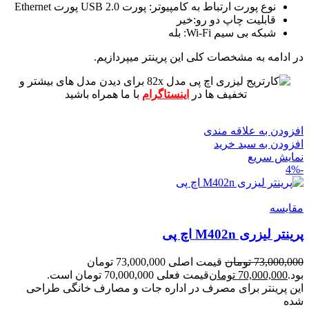
نوع پورت ارتباط به کامپیوتر: پورت USB 2.0 پورت Ethernet
قابلیت چاپ دو رو:خیر
شبکه بی سیم Wi-Fi: بله
در ادامه به مشخصات کلی این پرینتر میپردازیم.
برای دیدن مدل های بیشتر و
تخفیف ها در
اینستاگرام
با ما همراه باشید
افزودن به علاقه مندی
افزودن به سبد خرید
نمایش سریع
-4%
مقايسه
پرینتر لیزری M402n اچ پی
73,000,000
تومان
قیمت اصلی 73,000,000 تومان
بود.
70,000,000
تومان
قیمت فعلی 70,000,000 تومان است.
این پرینتر برای مصرف در اداره جات و مصارف خانگی طراحی
شده