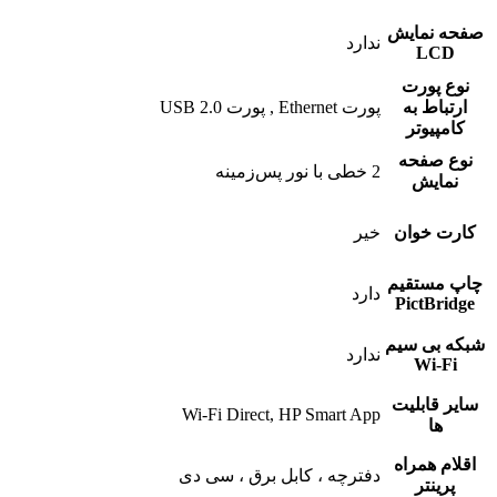
صفحه نمایش
ندارد
LCD
نوع پورت
ارتباط به
پورت Ethernet , پورت USB 2.0
کامپیوتر
نوع صفحه
2 خطی با نور پس‌زمینه
نمایش
کارت خوان
خیر
چاپ مستقیم
دارد
PictBridge
شبکه بی سیم
ندارد
Wi-Fi
سایر قابلیت
Wi-Fi Direct, HP Smart App
ها
اقلام همراه
دفترچه ، کابل برق ، سی دی
پرینتر