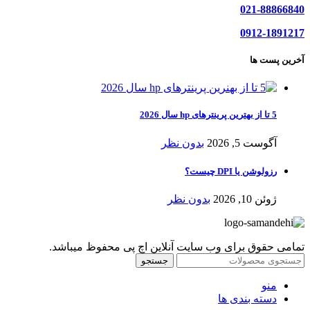
021-88866840
0912-1891217
آخرین پست ها
5 تا از بهترین پرینترهای hp سال 2026
آگوست 5, 2026
بدون نظر
رزولوشن یا DPI چیست؟
ژوئن 10, 2026
بدون نظر
تمامی حقوق برای وب سایت آنلاین اچ پی محفوظ میباشد.
جستجو
منو
دسته بندی ها