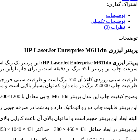
اشتراک گذاری:
توضیحات
توضیحات تکمیلی
نظرات (0)
توضیحات
پرینتر لیزری HP LaserJet Enterprise M611dn
پرینتر لیزری HP LaserJet Enterprise M611dn:
این پرینتر تک رنگ ا
سرعت چاپ این پرینتر تا 55 برگ بر دقیقه است و برای چاپ اولین برگ به 5.3 ثانیه زمان نیاز دارد این پرینتر قابلیت پرینت به روی کاغذ با ابعاد ,A4,A5,A6,A5R,R,B5,B6 را دارد.
ظرفیت چاپ 250000 برگ در ماه دارد که توان بسیار بالایی است و مناسب ادارات است البته خود شرکت
وضوح کیفیت چاپ این مدل پرینتر M611dn اچ پی معادل با 1200×1200 dpi است
این پرینتر قابلیت چاپ دو رو اتوماتیک دارد و به شما در صرفه جویی
البته ابعاد این پرینتر حجیم است و اما توان بالای آن باعث کارایی بال
این پرینتر در ابعاد
حداقل 431 × 466 × 380 – حداکثر 431 × 1040 × 453