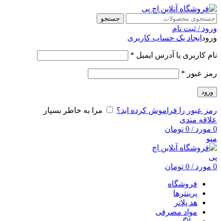
جستجو
ورود / ثبت نام
ورود
ایجاد یک حساب کاربری
نام کاربری یا آدرس ایمیل
*
رمز عبور
*
ورود
رمز عبور را فراموش کرده اید؟
مرا به خاطر بسپار
علاقه مندی
0
مورد
/
0
تومان
منو
0
مورد
/
0
تومان
فروشگاه
پرینترها
هد پلاتر
مواد مصرفی