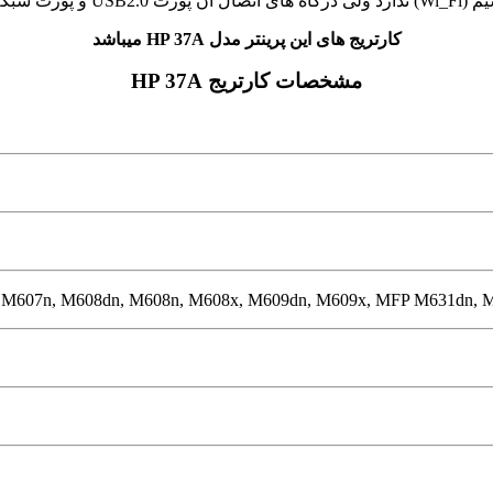
US و پورت شبکه
کارتریج های این پرینتر مدل HP 37A میباشد
مشخصات کارتریج HP 37A