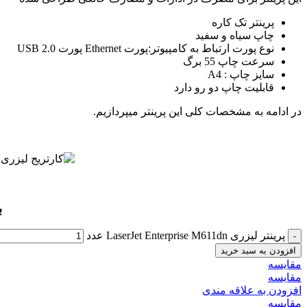
پرینتر تک کاره
چاپ سیاه و سفید
نوع پورت ارتباط به کامپیوتر:پورت Ethernet پورت USB 2.0
سرعت چاپ 55 برگ
سایز چاپ : A4
قابلیت چاپ دو رو دارد
در ادامه به مشخصات کلی این پرینتر میپردازیم.
ب
پرینتر لیزری LaserJet Enterprise M611dn عدد
افزودن به سبد خرید
مقايسه
مقایسه
افزودن به علاقه مندی
مقایسه