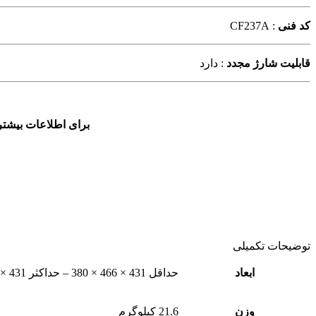
کد فنی
: CF237A
قابلیت شارژ مجدد
: دارد
برای اطلاعات بیشتر
توضیحات تکمیلی
ابعاد
حداقل 431 × 466 × 380 – حداکثر 431 × 1040 × 453 میلی‌متر
وزن
21.6 کیلوگرم