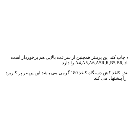
 چاپ کند این پرینتر همچنین از سرعت بالایی هم برخوردار است
ظرفیت سینی ورودی کاغذ آن 550 برگ است و ظرفیت سینی خروجی آن 500 برگ است حداقل کشش وزن کاغذ 60 گرم و حداکثر توان کشش کاغذ کش دستگاه کاغذ 180 گرمی می باشد این پرینتر پر کاربرد