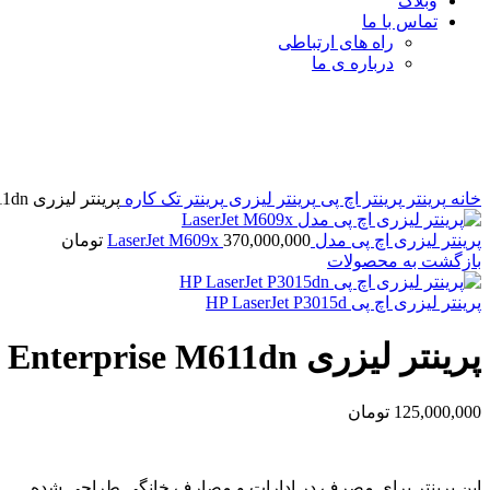
وبلاگ
تماس با ما
راه های ارتباطی
درباره ی ما
برای بزرگنمایی کلیک کنید
خانه
پرینتر
پرینتر اچ پی
پرینتر لیزری
پرینتر تک کاره
پرینتر لیزری LaserJet Enterprise M611dn
پرینتر لیزری اچ پی مدل LaserJet M609x
370,000,000
تومان
بازگشت به محصولات
پرینتر لیزری اچ پی HP LaserJet P3015d
پرینتر لیزری LaserJet Enterprise M611dn
125,000,000
تومان
این پرینتر برای مصرف در ادارات و مصارف خانگی طراحی شده