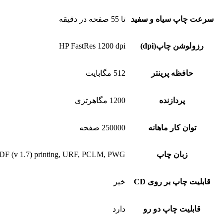
سرعت چاپ سیاه و سفید
تا 55 صفحه در دقیقه
رزولوشن چاپ(dpi)
HP FastRes 1200 dpi
حافظه پرینتر
512 مگابایت
پردازنده
1200 مگاهرتزی
توان کار ماهانه
250000 صفحه
زبان چاپ
t PDF (v 1.7) printing, URF, PCLM, PWG
قابلیت چاپ بر روی CD
خیر
قابلیت چاپ دو رو
دارد