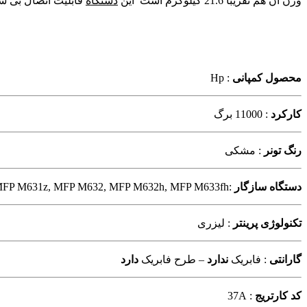
وزن آن هم تقریبا 21.6 کیلوگرم است این
دستگاه
قابلیت اتصال بی سیم (Wi_Fi) ندارد ولی درگاه های اتصال آن پورت B2.0
محصول کمپانی
: Hp
کارکرد
: 11000 برگ
رنگ تونر
: مشکی
دستگاه سازگار
:HP M631h, M632z, M633z, M607dn, M607n, M608dn, M608n, M608x, M609dn, M609x, MFP M631dn, MFP M631z, MFP M632, MFP M632h, MFP M633fh
تکنولوژی پرینتر
: لیزری
گارانتی
: فابریک
ندارد
– طرح فابریک
دارد
کد کارتریج
: 37A