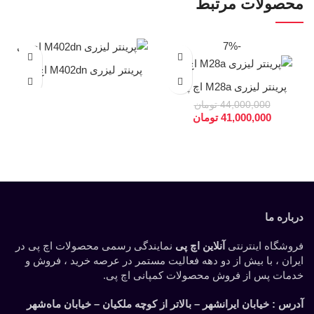
محصولات مرتبط
-7%
پرینتر لیزری M402dn اچ پی
پرینتر لیزری M28a اچ پی
44,000,000
تومان
41,000,000
تومان
درباره ما
فروشگاه اینترنتی
آنلاین اچ پی
نمایندگی رسمی محصولات اچ پی در
ایران ، با بیش از دو دهه فعالیت مستمر در عرصه خرید ، فروش و
خدمات پس از فروش محصولات کمپانی اچ پی.
آدرس :
خیابان ایرانشهر – بالاتر از کوچه ملکیان – خیابان ماه‌شهر