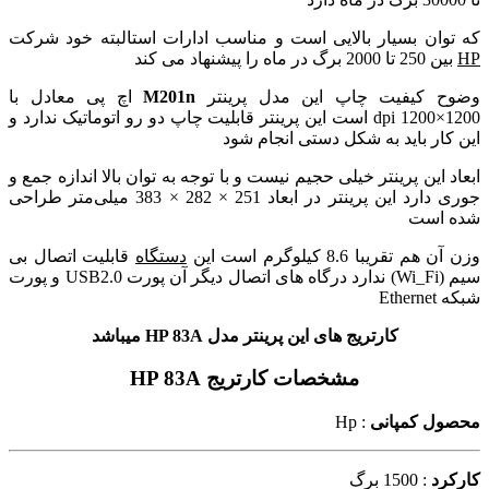
که توان بسیار بالایی است و مناسب ادارات استالبته خود شرکت
HP
بین 250 تا 2000 برگ در ماه را پیشنهاد می کند
وضوح کیفیت چاپ این مدل پرینتر
M201n
اچ پی معادل با
1200×1200 dpi است این پرینتر قابلیت چاپ دو رو اتوماتیک ندارد و
این کار باید به شکل دستی انجام شود
ابعاد این پرینتر خیلی حجیم نیست و با توجه به توان بالا اندازه جمع و
جوری دارد این پرینتر در ابعاد 251
× 282 × 383 میلی‌متر طراحی
شده است
وزن آن هم تقریبا 8.6 کیلوگرم است این
دستگاه
قابلیت اتصال بی
سیم (Wi_Fi) ندارد درگاه های اتصال دیگر آن پورت USB2.0 و پورت
شبکه Ethernet
کارتریج های این پرینتر مدل HP 83A میباشد
مشخصات کارتریج HP 83A
محصول کمپانی
: Hp
کارکرد
: 1500 برگ