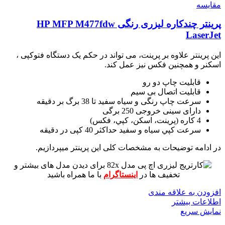
مقايسه
پرینتر چندکاره لیزری رنگی HP MFP M477fdw
LaserJet
این پرینتر علاوه بر پرینت، می تواند در حکم یک دستگاه فتوکپی ،
اسکنر و همچنین فکس نیز عمل کند.
قابلیت چاپ دو رو
قابلیت اتصال بی سیم
سرعت چاپ رنگی و سیاه سفید تا 38 برگ بر دقیقه
دارای سینی خروجی 250 برگی
4 کاره (پرينت، اسکن، کپي، فکس)
سرعت کپي سياه و سفيد حداکثر 40 کپی در دقیقه
در ادامه توضیحات به مشخصات کلی این پرینتر میپردازیم.
برای دیدن مدل های بیشتر و
تخفیف ها در
اینستاگرام
با ما همراه باشید
افزودن به علاقه مندی
اطلاعات بیشتر
نمایش سریع