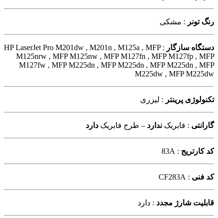
رنگ تونر
: مشکی
دستگاه سازگار
: HP LaserJet Pro M201dw , M201n , M125a , MFP
M125nrw , MFP M125nw , MFP M127fn , MFP M127fp , MFP
M127fw , MFP M225dn , MFP M225dn , MFP M225dn , MFP
M225dw , MFP M225dw
تکنولوژی پرینتر
: لیزری
گارانتی
: فابریک
ندارد
– طرح فابریک
دارد
کد کارتریج
: 83A
کد فنی
: CF283A
قابلیت شارژ مجدد
: دارد