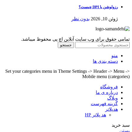
رزولوشن یا DPI چیست؟
ژوئن 10, 2026
بدون نظر
تمامی حقوق برای وب سایت آنلاین اچ پی محفوظ میباشد.
جستجو
منو
دسته بندی ها
Set your categories menu in Theme Settings -> Header -> Menu ->
Mobile menu (categories)
فروشگاه
درباره ی ما
وبلاگ
گزینه فهرست
هدپلاتر
هد پلاتر HP
سبد خرید
بستن