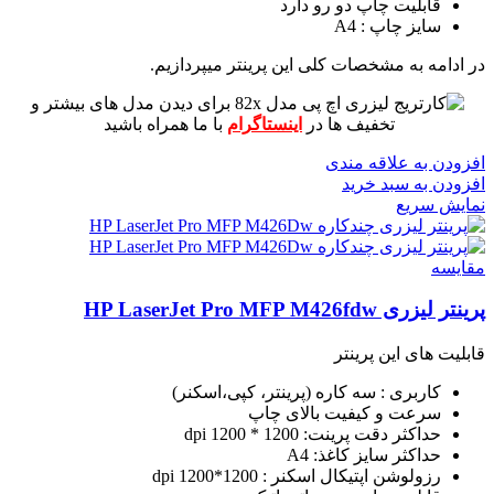
قابلیت چاپ دو رو دارد
سایز چاپ : A4
در ادامه به مشخصات کلی این پرینتر میپردازیم.
برای دیدن مدل های بیشتر و
تخفیف ها در
اینستاگرام
با ما همراه باشید
افزودن به علاقه مندی
افزودن به سبد خرید
نمایش سریع
مقايسه
پرینتر لیزری HP LaserJet Pro MFP M426fdw
قابلیت های این پرینتر
کاربری : سه کاره (پرینتر، کپی،اسکنر)
سرعت و کیفیت بالای چاپ
حداکثر دقت پرینت: 1200 * 1200 dpi
حداکثر سایز کاغذ: A4
رزولوشن اپتیکال اسکنر : 1200*1200 dpi