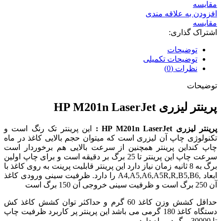
مقایسه
افزودن به علاقه مندی
مقایسه
اشتراک گذاری:
توضیحات
توضیحات تکمیلی
نظرات (0)
توضیحات
پرینتر لیزری HP M201n LaserJet
پرینتر لیزری HP M201n LaserJet :
این پرینتر تک رنگ است و
تکنولوژی چاپ آن لیزری است که میتوان حجم بالایی کاغذ در ماه
چاپ کنداین پرینتر همچنین از سرعت بالایی هم برخوردار است
سرعت چاپ این پرینتر تا 25 برگ بر دقیقه است و برای چاپ اولین
برگ به 8 ثانیه زمان نیاز دارد این پرینتر قابلیت پرینت به روی کاغذ با
ابعاد ,A4,A5,A6,A5R,R,B5,B6 را دارد. ظرفیت سینی ورودی کاغذ
آن 250 برگ است و ظرفیت سینی خروجی آن 150 برگ است
حداقل کشش وزن کاغذ 60 گرم و حداکثر توان کشش کاغذ کش
دستگاه کاغذ 180 گرمی می باشد این پرینتر پر کاربرد ظرفیت چاپ
تا 30000 برگ در ماه دارد