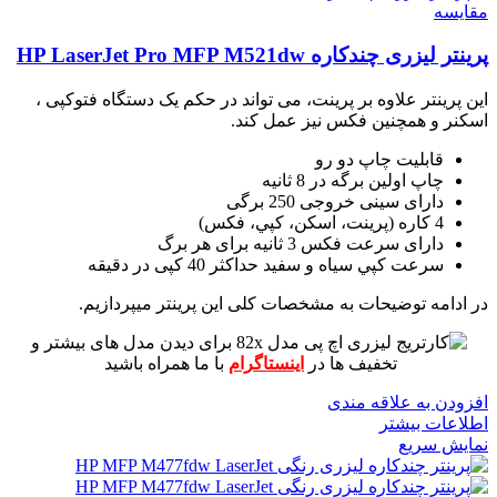
مقايسه
پرینتر لیزری چندکاره HP LaserJet Pro MFP M521dw
این پرینتر علاوه بر پرینت، می تواند در حکم یک دستگاه فتوکپی ،
اسکنر و همچنین فکس نیز عمل کند.
قابلیت چاپ دو رو
چاپ اولین برگه در 8 ثانیه
دارای سینی خروجی 250 برگی
4 کاره (پرينت، اسکن، کپي، فکس)
دارای سرعت فکس 3 ثانیه برای هر برگ
سرعت کپي سياه و سفيد حداکثر 40 کپی در دقیقه
در ادامه توضیحات به مشخصات کلی این پرینتر میپردازیم.
برای دیدن مدل های بیشتر و
تخفیف ها در
اینستاگرام
با ما همراه باشید
افزودن به علاقه مندی
اطلاعات بیشتر
نمایش سریع