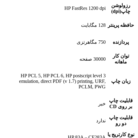
رزولوشن
HP FastRes 1200 dpi
چاپ(dpi)
حافظه پرینتر
128 مگابایت
پردازنده
750 مگاهرتزی
توان کار
30000 صفحه
ماهانه
HP PCL 5, HP PCL 6, HP postscript level 3
زبان چاپ
emulation, direct PDF (v 1.7) printing, URF,
PCLM, PWG
قابلیت چاپ
خیر
بر روی CD
قابلیت چاپ
ندارد
دو رو
نوع کارتریج یا
HP 83A – CF283A