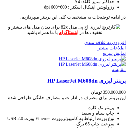
حداکثر سایز کاغذ: A4
رزولوشن اپتیکال اسکنر : 600*600 dpi
در ادامه توضیحات به مشخصات کلی این پرینتر میپردازیم.
برای دیدن مدل های بیشتر و
تخفیف ها در
اینستاگرام
با ما همراه باشید
افزودن به علاقه مندی
اطلاعات بیشتر
نمایش سریع
مقايسه
پرینتر لیزری HP LaserJet M608dn
350,000,000
تومان
این پرینتر برای مصرف در ادارات و مصارف خانگی طراحی شده
پرینتر تک کاره
چاپ سیاه و سفید
نوع پورت ارتباط به کامپیوتر:پورت Ethernet پورت USB 2.0
سرعت چاپ 65 برگ