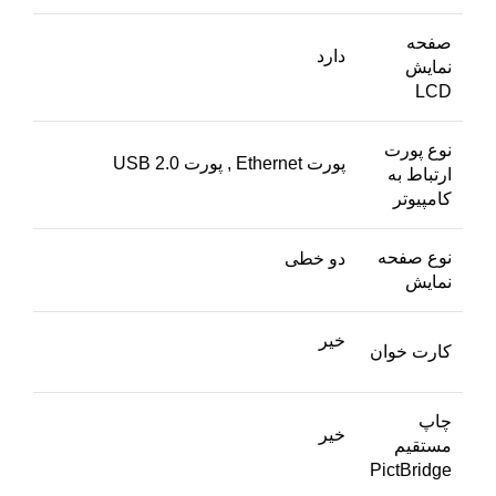
صفحه
دارد
نمایش
LCD
نوع پورت
پورت Ethernet , پورت USB 2.0
ارتباط به
کامپیوتر
نوع صفحه
دو خطی
نمایش
خیر
کارت خوان
چاپ
خیر
مستقیم
PictBridge