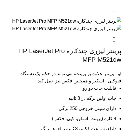
پرینتر لیزری چندکاره HP LaserJet Pro
MFP M521dw
این پرینتر علاوه بر پرینت، می تواند در حکم یک دستگاه
فتوکپی ، اسکنر و همچنین فکس نیز عمل کند.
قابلیت چاپ دو رو
چاپ اولین برگه در 8 ثانیه
دارای سینی خروجی 250 برگی
4 کاره (پرينت، اسکن، کپي، فکس)
دارای سرعت فکس 3 ثانیه برای هر برگ