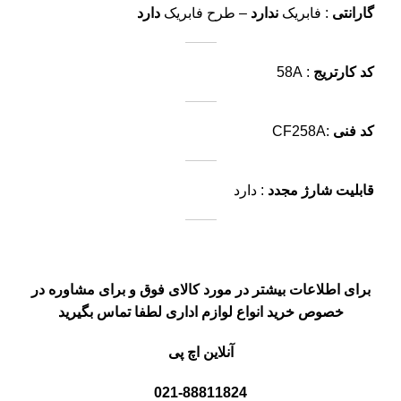
گارانتی
: فابریک
ندارد
– طرح فابریک
دارد
کد کارتریج
: 58A
کد فنی
:CF258A
قابلیت شارژ مجدد
: دارد
برای اطلاعات بیشتر در مورد کالای فوق و برای مشاوره در
خصوص خرید انواع لوازم اداری لطفا تماس بگیرید
آنلاین اچ پی
021-88811824