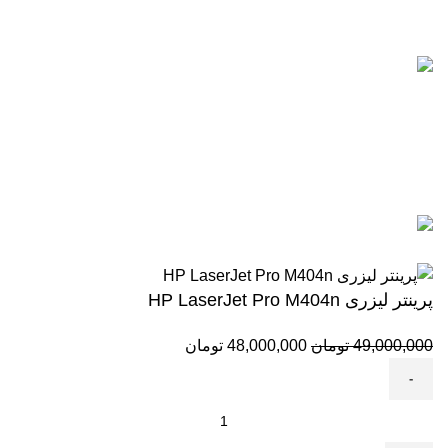
0912-1891217
آخرین پست ها
5 تا از بهترین پرینترهای hp
سال 2026
آگوست 5, 2026
بدون نظر
رزولوشن یا DPI چیست؟
ژوئن 10, 2026
بدون نظر
تمامی حقوق برای وب سایت آنلاین اچ پی محفوظ میباشد.
پرینتر لیزری HP LaserJet Pro M404n
49,000,000
تومان
48,000,000
تومان