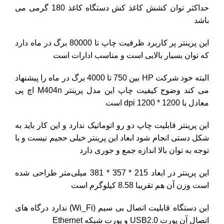
حداکثر توان کشش کاغذ کش دستگاه کاغذ 180 گرمی می
باشد
این پرینتر پر کاربرد ظرفیت چاپ تا 80000 برگ در ماه دارد
که توان بسیار بالایی است و مناسب ادارات است
البته خود شرکت
HP
بین 750 تا 4000 برگ در ماه را پیشنهاد
می کند وضوح کیفیت چاپ این مدل پرینتر M404n اچ پی
معادل با 1200 * 1200 dpi است
این پرینتر قابلیت چاپ دو رو اتوماتیک ندارد و این کار باید به
شکل دستی انجام شود ابعاد این پرینتر خیلی حجیم نیست و با
توجه به توان بالا اندازه جمع و جوری دارد
این پرینتر در ابعاد 215 * 357 * 381
میلی‌متر طراحی شده
است
وزن آن هم تقریبا 8.58 کیلوگرم است
این
دستگاه
قابلیت اتصال بی سیم (Wi_Fi) ندارد درگاه های
اتصال آن پورت USB2.0 و پورت شبکه Ethernet