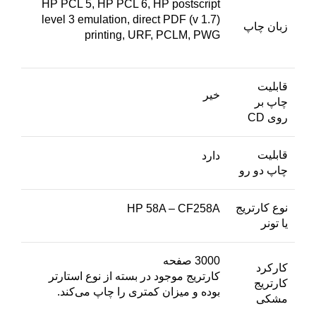
HP PCL 5, HP PCL 6, HP postscript
level 3 emulation, direct PDF (v 1.7)
زبان چاپ
printing, URF, PCLM, PWG
قابلیت
خیر
چاپ بر
روی CD
قابلیت
دارد
چاپ دو رو
نوع کارتریج
HP 58A – CF258A
یا تونر
3000 صفحه
کارکرد
کارتریج موجود در بسته از نوع استارتر
کارتریج
بوده و میزان کمتری را چاپ می‌کند.
مشکی