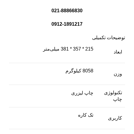
021-88866830
0912-1891217
توضیحات تکمیلی
215 * 357 * 381 میلی‌متر
ابعاد
8058 کیلوگرم
وزن
تکنولوژی
چاپ لیزری
چاپ
تک کاره
کاربری