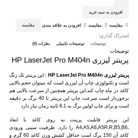
افزودن به سبد خرید
مقايسه
مقایسه
افزودن به علاقه مندی
مقایسه
اشتراک گذاری:
توضیحات
توضیحات تکمیلی
نظرات (0)
توضیحات
پرینتر لیزری HP LaserJet Pro M404n
پرینتر لیزری HP LaserJet Pro M404n :
این پرینتر تک رنگ
است و تکنولوژی چاپ آن لیزری است که میتوان حجم بالایی
کاغذ در ماه چاپ کند.این پرینتر همچنین از سرعت بالایی هم
برخوردار است سرعت چاپ این پرینتر تا 40 برگ بر دقیقه
است و برای چاپ اولین برگ به 6.1 ثانیه زمان نیاز دارد
این پرینتر قابلیت پرینت به روی کاغذ با ابعاد
,A4,A5,A6,A5R,R,B5,B6 را دارد. ظرفیت سینی ورودی
کاغذ آن 150 برگ است حداقل کشش وزن کاغذ 60 گرم و