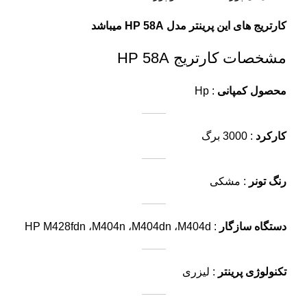
کارتریج های این پرینتر مدل HP 58A میباشد
مشخصات کارتریج HP 58A
محصول کمپانی
: Hp
کارکرد
: 3000 برگ
رنگ تونر
: مشکی
دستگاه سازگار
: HP M428fdn ،M404n ،M404dn ،M404d
تکنولوژی پرینتر
: لیزری