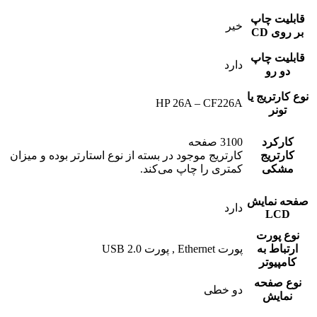
قابلیت چاپ
خیر
بر روی CD
قابلیت چاپ
دارد
دو رو
نوع کارتریج یا
HP 26A – CF226A
تونر
کارکرد
3100 صفحه
کارتریج
کارتریج موجود در بسته از نوع استارتر بوده و میزان
مشکی
کمتری را چاپ می‌کند.
صفحه نمایش
دارد
LCD
نوع پورت
ارتباط به
پورت Ethernet , پورت USB 2.0
کامپیوتر
نوع صفحه
دو خطی
نمایش