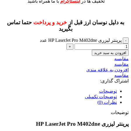
تخفیف ها در
اینستاگرام
با ما همراه باشید
به دلیل نوسان ارز قبل از
خرید و پرداخت
حتما تماس
بگیرید
پرینتر لیزری HP LaserJet Pro M402dne عدد
افزودن به سبد خرید
مقايسه
مقایسه
افزودن به علاقه مندی
مقایسه
اشتراک گذاری:
توضیحات
توضیحات تکمیلی
نظرات (0)
توضیحات
پرینتر لیزری HP LaserJet Pro M402dne