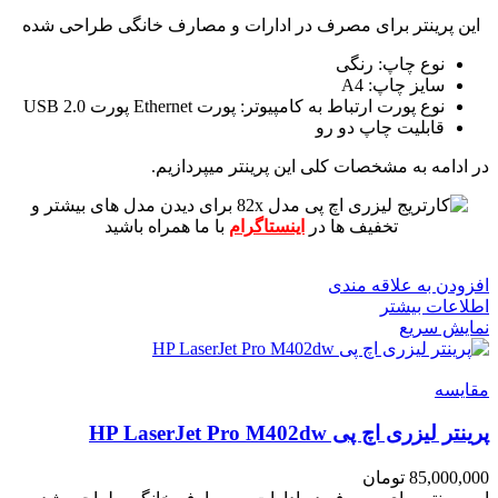
این پرینتر برای مصرف در ادارات و مصارف خانگی طراحی شده
نوع چاپ: رنگی
سایز چاپ: A4
نوع پورت ارتباط به کامپیوتر: پورت Ethernet پورت USB 2.0
قابلیت چاپ دو رو
در ادامه به مشخصات کلی این پرینتر میپردازیم.
برای دیدن مدل های بیشتر و
تخفیف ها در
اینستاگرام
با ما همراه باشید
افزودن به علاقه مندی
اطلاعات بیشتر
نمایش سریع
مقايسه
پرینتر لیزری اچ پی HP LaserJet Pro M402dw
85,000,000
تومان