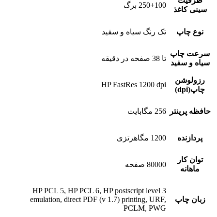
ظرفیت
250+100 برگ
سینی کاغذ
نوع چاپ
تک رنگ سیاه و سفید
سرعت چاپ
تا 38 صفحه در دقیقه
سیاه و سفید
رزولوشن
HP FastRes 1200 dpi
چاپ(dpi)
حافظه پرینتر
256 مگابایت
پردازنده
1200 مگاهرتزی
توان کار
80000 صفحه
ماهانه
HP PCL 5, HP PCL 6, HP postscript level 3
زبان چاپ
emulation, direct PDF (v 1.7) printing, URF,
PCLM, PWG