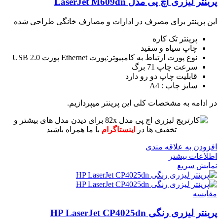
پرینتر لیزری اچ پی مدل LaserJet M609dn
این پرینتر برای مصرف در ادارات و مصارف خانگی طراحی شده
پرینتر تک کاره
چاپ سیاه و سفید
نوع پورت ارتباط به کامپیوتر:پورت Ethernet پورت USB 2.0
سرعت چاپ 71 برگ
قابلیت چاپ دو رو دارد
سایز چاپ : A4
در ادامه به مشخصات کلی این پرینتر میپردازیم.
برای دیدن مدل های بیشتر و
تخفیف ها در
اینستاگرام
با ما همراه باشید
افزودن به علاقه مندی
اطلاعات بیشتر
نمایش سریع
مقايسه
پرینتر لیزری رنگی HP LaserJet CP4025dn