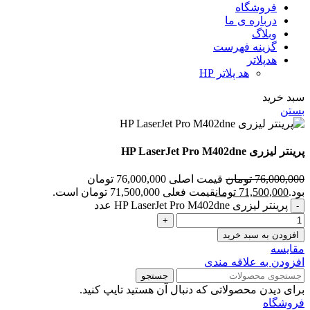
فروشگاه
درباره ی ما
وبلاگ
گزینه فهرست
هدپلاتر
هد پلاتر HP
سبد خرید
بستن
پرینتر لیزری HP LaserJet Pro M402dne
76,000,000
تومان
قیمت اصلی 76,000,000 تومان
بود.
71,500,000
تومان
قیمت فعلی 71,500,000 تومان است.
پرینتر لیزری HP LaserJet Pro M402dne عدد
افزودن به سبد خرید
مقايسه
افزودن به علاقه مندی
جستجو
برای دیدن محصولاتی که دنبال آن هستید تایپ کنید.
فروشگاه