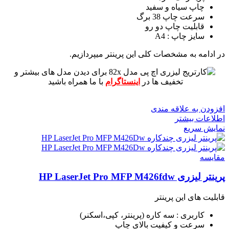
چاپ سیاه و سفید
سرعت چاپ 38 برگ
قابلیت چاپ دو رو
سایز چاپ : A4
در ادامه به مشخصات کلی این پرینتر میپردازیم.
برای دیدن مدل های بیشتر و
تخفیف ها در
اینستاگرام
با ما همراه باشید
افزودن به علاقه مندی
اطلاعات بیشتر
نمایش سریع
مقايسه
پرینتر لیزری HP LaserJet Pro MFP M426fdw
قابلیت های این پرینتر
کاربری : سه کاره (پرینتر، کپی،اسکنر)
سرعت و کیفیت بالای چاپ