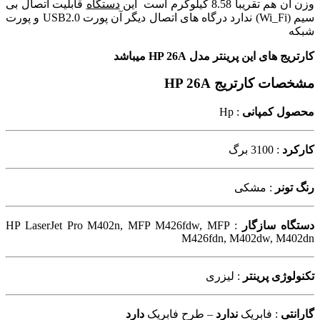
وزن آن هم تقریبا 8.58 کیلوگرم است این
دستگاه
قابلیت اتصال بی
سیم (Wi_Fi) ندارد درگاه های اتصال دیگر آن پورت USB2.0 و پورت
شبکه
کارتریج های این پرینتر مدل HP 26A میباشد
مشخصات کارتریج HP 26A
محصول کمپانی
: Hp
کارکرد
: 3100 برگ
رنگ تونر
: مشکی
دستگاه سازگار
: HP LaserJet Pro M402n, MFP M426fdw, MFP
M426fdn, M402dw, M402dn
تکنولوژی پرینتر
: لیزری
گارانتی
: فابریک
ندارد
– طرح فابریک
دارد