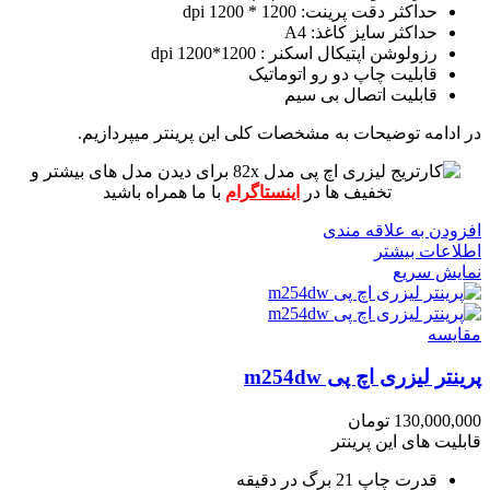
حداکثر دقت پرینت: 1200 * 1200 dpi
حداکثر سایز کاغذ: A4
رزولوشن اپتیکال اسکنر : 1200*1200 dpi
قابلیت چاپ دو رو اتوماتیک
قابلیت اتصال بی سیم
در ادامه توضیحات به مشخصات کلی این پرینتر میپردازیم.
برای دیدن مدل های بیشتر و
تخفیف ها در
اینستاگرام
با ما همراه باشید
افزودن به علاقه مندی
اطلاعات بیشتر
نمایش سریع
مقايسه
پرینتر لیزری اچ پی m254dw
130,000,000
تومان
قابلیت های این پرینتر
قدرت چاپ 21 برگ در دقیقه