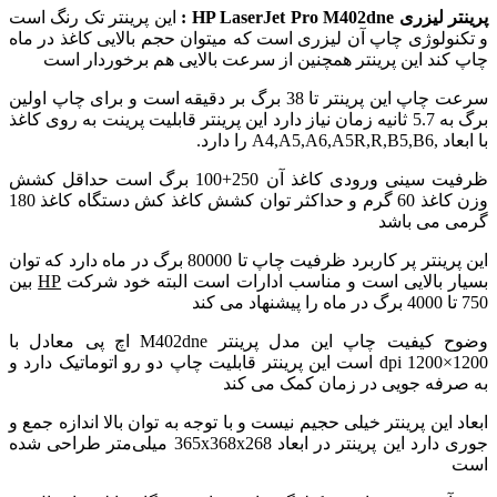
پرینتر لیزری HP LaserJet Pro M402dne :
این پرینتر تک رنگ است
و تکنولوژی چاپ آن لیزری است که میتوان حجم بالایی کاغذ در ماه
چاپ کند این پرینتر همچنین از سرعت بالایی هم برخوردار است
سرعت چاپ این پرینتر تا 38 برگ بر دقیقه است و برای چاپ اولین
برگ به 5.7 ثانیه زمان نیاز دارد این پرینتر قابلیت پرینت به روی کاغذ
با ابعاد ,A4,A5,A6,A5R,R,B5,B6 را دارد.
ظرفیت سینی ورودی کاغذ آن 250+100 برگ است حداقل کشش
وزن کاغذ 60 گرم و حداکثر توان کشش کاغذ کش دستگاه کاغذ 180
گرمی می باشد
این پرینتر پر کاربرد ظرفیت چاپ تا 80000 برگ در ماه دارد که توان
بسیار بالایی است و مناسب ادارات است البته خود شرکت
HP
بین
750 تا 4000 برگ در ماه را پیشنهاد می کند
وضوح کیفیت چاپ این مدل پرینتر M402dne اچ پی معادل با
1200×1200 dpi است این پرینتر قابلیت چاپ دو رو اتوماتیک دارد و
به صرفه جویی در زمان کمک می کند
ابعاد این پرینتر خیلی حجیم نیست و با توجه به توان بالا اندازه جمع و
جوری دارد این پرینتر در ابعاد 365x368x268
میلی‌متر طراحی شده
است