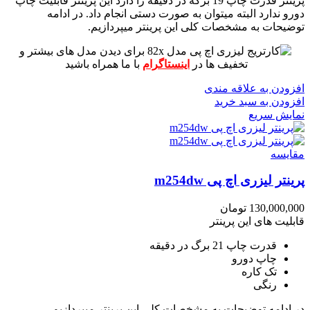
پرینتر قدرت چاپ 19 برگه در دقیقه را دارد
این پرینتر قابلیت چاپ
دورو ندارد البته میتوان به صورت دستی انجام داد.
در ادامه
توضیحات به مشخصات کلی این پرینتر میپردازیم.
برای دیدن مدل های بیشتر و
تخفیف ها در
اینستاگرام
با ما همراه باشید
افزودن به علاقه مندی
افزودن به سبد خرید
نمایش سریع
مقايسه
پرینتر لیزری اچ پی m254dw
130,000,000
تومان
قابلیت های این پرینتر
قدرت چاپ 21 برگ در دقیقه
چاپ دورو
تک کاره
رنگی
در ادامه توضیحات به مشخصات کلی این پرینتر میپردازیم.