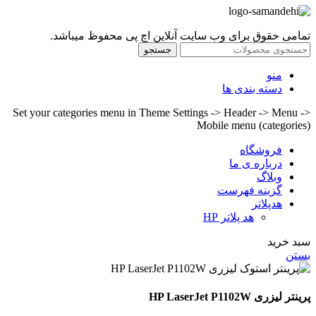
تمامی حقوق برای وب سایت آنلاین اچ پی محفوظ میباشد.
جستجو
منو
دسته بندی ها
Set your categories menu in Theme Settings -> Header -> Menu ->
Mobile menu (categories)
فروشگاه
درباره ی ما
وبلاگ
گزینه فهرست
هدپلاتر
هد پلاتر HP
سبد خرید
بستن
پرینتر لیزری HP LaserJet P1102W