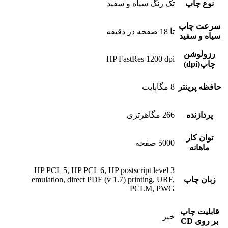
نوع چاپ
تک رنگ سیاه و سفید
سرعت چاپ
تا 18 صفحه در دقیقه
سیاه و سفید
رزولوشن
HP FastRes 1200 dpi
چاپ(dpi)
حافظه پرینتر
8 مگابایت
پردازنده
266 مگاهرتزی
توان کار
5000 صفحه
ماهانه
HP PCL 5, HP PCL 6, HP postscript level 3
زبان چاپ
emulation, direct PDF (v 1.7) printing, URF,
PCLM, PWG
قابلیت چاپ
خیر
بر روی CD