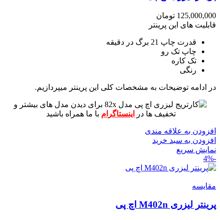
125,000,000
تومان
قابلیت های این پرینتر
قدرت چاپ 21 برگ در دقیقه
چاپ تک رو
تک کاره
رنگی
در ادامه توضیحات به مشخصات کلی این پرینتر میپردازیم.
برای دیدن مدل های بیشتر و
تخفیف ها در
اینستاگرام
با ما همراه باشید
افزودن به علاقه مندی
افزودن به سبد خرید
نمایش سریع
-4%
مقايسه
پرینتر لیزری M402n اچ پی