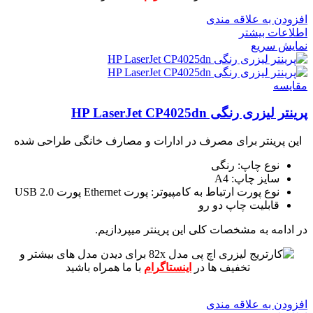
افزودن به علاقه مندی
اطلاعات بیشتر
نمایش سریع
مقايسه
پرینتر لیزری رنگی HP LaserJet CP4025dn
این پرینتر برای مصرف در ادارات و مصارف خانگی طراحی شده
نوع چاپ: رنگی
سایز چاپ: A4
نوع پورت ارتباط به کامپیوتر: پورت Ethernet پورت USB 2.0
قابلیت چاپ دو رو
در ادامه به مشخصات کلی این پرینتر میپردازیم.
برای دیدن مدل های بیشتر و
تخفیف ها در
اینستاگرام
با ما همراه باشید
افزودن به علاقه مندی