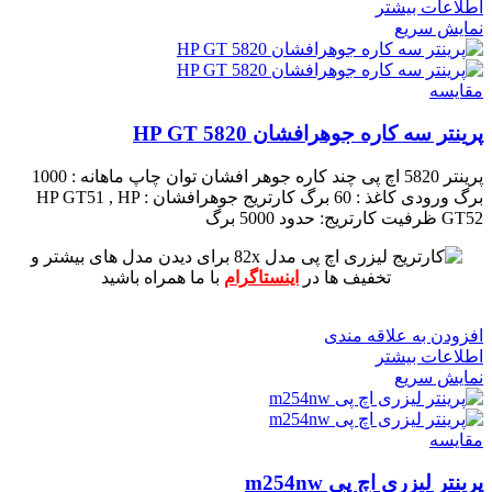
اطلاعات بیشتر
نمایش سریع
مقايسه
پرینتر سه کاره جوهرافشان HP GT 5820
پرینتر 5820 اچ پی چند کاره جوهر افشان
توان چاپ ماهانه : 1000
برگ
ورودی کاغذ : 60 برگ
کارتریج جوهرافشان : HP GT51 , HP
GT52
ظرفیت کارتریج: حدود 5000 برگ
برای دیدن مدل های بیشتر و
تخفیف ها در
اینستاگرام
با ما همراه باشید
افزودن به علاقه مندی
اطلاعات بیشتر
نمایش سریع
مقايسه
پرینتر لیزری اچ پی m254nw