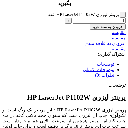
بگیرید
پرینتر لیزری HP LaserJet P1102W عدد
افزودن به سبد خرید
مقايسه
مقایسه
افزودن به علاقه مندی
مقایسه
اشتراک گذاری:
توضیحات
توضیحات تکمیلی
نظرات (0)
توضیحات
پرینتر لیزری HP LaserJet P1102W
پرینتر لیزری HP LaserJet P1102W :
این پرینتر تک رنگ است و
تکنولوژی چاپ آن لیزری است که میتوان حجم بالایی کاغذ در ماه
چاپ کند
این پرینتر همچنین از سرعت بالایی هم برخوردار است
سرعت چاپ این پرینتر تا 18 برگ بر دقیقه است و برای چاپ اولین