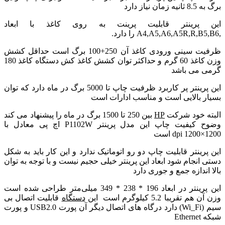
برگ به 8.5 ثانیه زمان نیاز دارد
این پرینتر قابلیت پرینت به روی کاغذ با ابعاد
,A4,A5,A6,A5R,R,B5,B6 را دارد.
ظرفیت سینی ورودی کاغذ آن 250+100 برگ است حداقل کشش
وزن کاغذ 60 گرم و حداکثر توان کشش کاغذ کش دستگاه کاغذ 180
گرمی می باشد
این پرینتر پر کاربرد ظرفیت چاپ تا 5000 برگ در ماه دارد که توان
بسیار بالایی است و مناسب ادارات است
البته خود شرکت
HP
بین 250 تا 1500 برگ در ماه را پیشنهاد می کند
وضوح کیفیت چاپ این مدل پرینتر P1102W اچ پی معادل با
1200×1200 dpi است
این پرینتر قابلیت چاپ دو رو اتوماتیک ندارد و این کار باید به شکل
دستی انجام شود ابعاد این پرینتر خیلی حجیم نیست و با توجه به توان
بالا اندازه جمع و جوری دارد
این پرینتر در ابعاد 196 * 238 * 349
میلی‌متر طراحی شده است
وزن آن هم تقریبا 5.2 کیلوگرم است این
دستگاه
قابلیت اتصال بی
سیم (Wi_Fi) دارد درگاه های اتصال دیگر آن پورت USB2.0 و پورت
شبکه Ethernet