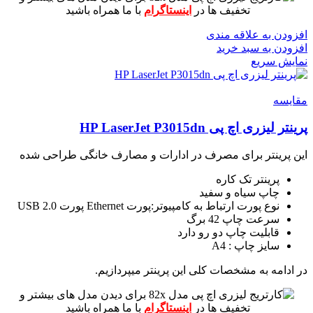
تخفیف ها در
اینستاگرام
با ما همراه باشید
افزودن به علاقه مندی
افزودن به سبد خرید
نمایش سریع
مقايسه
پرینتر لیزری اچ پی HP LaserJet P3015dn
این پرینتر برای مصرف در ادارات و مصارف خانگی طراحی شده
پرینتر تک کاره
چاپ سیاه و سفید
نوع پورت ارتباط به کامپیوتر:پورت Ethernet پورت USB 2.0
سرعت چاپ 42 برگ
قابلیت چاپ دو رو دارد
سایز چاپ : A4
در ادامه به مشخصات کلی این پرینتر میپردازیم.
برای دیدن مدل های بیشتر و
تخفیف ها در
اینستاگرام
با ما همراه باشید