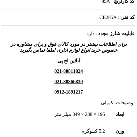
کد کارتریج
: 85A
کد فنی
: CE285A
قابلیت شارژ مجدد
: دارد
برای اطلاعات بیشتر در مورد کالای فوق و برای مشاوره در
خصوص خرید انواع لوازم اداری لطفا تماس بگیرید
آنلاین اچ پی
021-88811824
021-88866830
0912-1891217
توضیحات تکمیلی
ابعاد
196 × 238 × 349 میلی‌متر
وزن
5.2 کیلوگرم