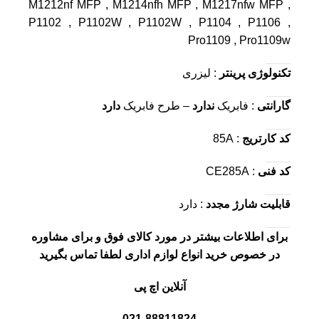
M1212nf MFP , M1214nfh MFP , M1217nfw MFP ,
P1102 , P1102W , P1102W , P1104 , P1106 ,
Pro1109 , Pro1109w
تکنولوژی پرینتر
: لیزری
گارانتی
: فابریک
ندارد
– طرح فابریک
دارد
کد کارتریج
: 85A
کد فنی
: CE285A
قابلیت شارژ مجدد
: دارد
برای اطلاعات بیشتر در مورد کالای فوق و برای مشاوره
در خصوص خرید انواع لوازم اداری لطفا تماس بگیرید
آنلاین اچ پی
021-88811824