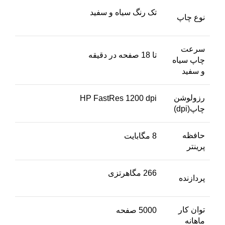
تک رنگ سیاه و سفید
نوع چاپ
سرعت
تا 18 صفحه در دقیقه
چاپ سیاه
و سفید
رزولوشن
HP FastRes 1200 dpi
چاپ(dpi)
حافظه
8 مگابایت
پرینتر
266 مگاهرتزی
پردازنده
توان کار
5000 صفحه
ماهانه