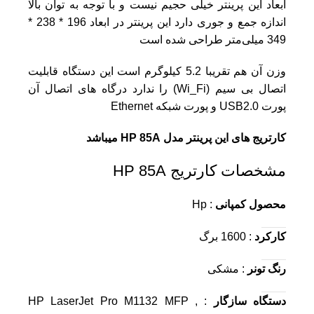
ابعاد این پرینتر خیلی حجیم نیست و با توجه به توان بالا
اندازه جمع و جوری دارد این پرینتر در ابعاد 196 * 238 *
349
میلی‌متر طراحی شده است
وزن آن هم تقریبا 5.2 کیلوگرم است این
دستگاه
قابلیت
اتصال بی سیم (Wi_Fi) را ندارد درگاه های اتصال آن
پورت USB2.0 و پورت شبکه Ethernet
کارتریج های این پرینتر مدل HP 85A میباشد
مشخصات کارتریج HP 85A
محصول کمپانی
: Hp
کارکرد
: 1600 برگ
رنگ تونر
: مشکی
دستگاه سازگار
: HP LaserJet Pro M1132 MFP ,