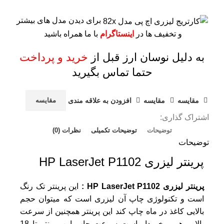
برای دیدن مدل های بیشتر
و تخفیف ها در
اینستاگرام
با ما همراه باشید
به دلیل نوسان ارز قبل از
خرید و پرداخت
حتما تماس بگیرید
مقايسه
مقایسه
افزودن به علاقه مندی
مقایسه
اشتراک گذاری:
توضیحات
توضیحات تکمیلی
نظرات (0)
توضیحات
پرینتر لیزری HP LaserJet P1102
پرینتر لیزری HP LaserJet P1102 :
این پرینتر تک رنگ
است و تکنولوژی چاپ آن لیزری است که میتوان حجم
بالایی کاغذ در ماه چاپ کند این پرینتر همچنین از سرعت
بالایی هم برخوردار است سرعت چاپ این پرینتر تا 18