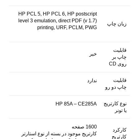
HP PCL 5, HP PCL 6, HP postscript
level 3 emulation, direct PDF (v 1.7)
زبان چاپ
printing, URF, PCLM, PWG
قابلیت
خیر
چاپ بر
روی CD
قابلیت
ندارد
چاپ دو رو
نوع کارتریج
HP 85A – CE285A
یا تونر
1600 صفحه
کارکرد
کارتریج موجود در بسته از نوع استارتر
کارتریج