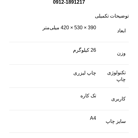
0912-1891217
توضیحات تکمیلی
390 × 530 × 420 میلی‌متر
ابعاد
26 کیلوگرم
وزن
تکنولوژی
چاپ لیزری
چاپ
تک کاره
کاربری
A4
سایز چاپ