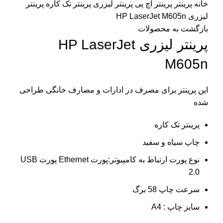
خانه
پرینتر
پرینتر اچ پی
پرینتر لیزری
پرینتر تک کاره
پرینتر
لیزری HP LaserJet M605n
بازگشت به محصولات
پرینتر لیزری HP LaserJet
M605n
این پرینتر برای مصرف در ادارات و مصارف خانگی طراحی
شده
پرینتر تک کاره
چاپ سیاه و سفید
نوع پورت ارتباط به کامپیوتر:پورت Ethernet پورت USB
2.0
سرعت چاپ 58 برگ
سایز چاپ : A4