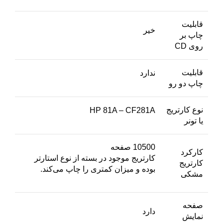
قابلیت
خیر
چاپ بر
روی CD
قابلیت
ندارد
چاپ دو رو
نوع کارتریج
HP 81A – CF281A
یا تونر
10500 صفحه
کارکرد
کارتریج موجود در بسته از نوع استارتر
کارتریج
بوده و میزان کمتری را چاپ می‌کند.
مشکی
صفحه
دارد
نمایش