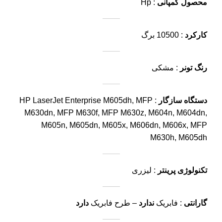
محصول کمپانی
: Hp
کارکرد
: 10500 برگ
رنگ تونر
: مشکی
دستگاه سازگار
: HP LaserJet Enterprise M605dh, MFP
M630dn, MFP M630f, MFP M630z, M604n, M604dn,
M605n, M605dn, M605x, M606dn, M606x, MFP
M630h, M605dh
تکنولوژی پرینتر
: لیزری
گارانتی
: فابریک
ندارد
– طرح فابریک
دارد