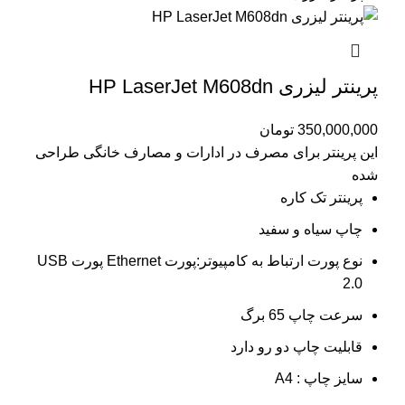
پرینتر لیزری HP LaserJet M608dn
350,000,000
تومان
این پرینتر برای مصرف در ادارات و مصارف خانگی طراحی
شده
پرینتر تک کاره
چاپ سیاه و سفید
نوع پورت ارتباط به کامپیوتر:پورت Ethernet پورت USB
2.0
سرعت چاپ 65 برگ
قابلیت چاپ دو رو دارد
سایز چاپ : A4