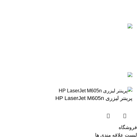
0912-1891217
آخرین پست ها
5 تا از بهترین پرینترهای hp
سال 2026
آگوست 5, 2026
بدون نظر
رزولوشن یا DPI چیست؟
ژوئن 10, 2026
بدون نظر
تمامی حقوق برای وب سایت آنلاین اچ پی محفوظ میباشد.
پرینتر لیزری HP LaserJet M605n
فروشگاه
لیست علاقه مندی ها