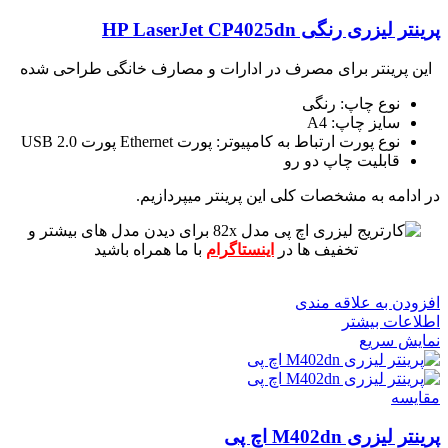
پرینتر لیزری رنگی HP LaserJet CP4025dn
این پرینتر برای مصرف در ادارات و مصارف خانگی طراحی شده
نوع چاپ: رنگی
سایز چاپ: A4
نوع پورت ارتباط به کامپیوتر: پورت Ethernet پورت USB 2.0
قابلیت چاپ دو رو
در ادامه به مشخصات کلی این پرینتر میپردازیم.
برای دیدن مدل های بیشتر و
تخفیف ها در
اینستاگرام
با ما همراه باشید
افزودن به علاقه مندی
اطلاعات بیشتر
نمایش سریع
مقايسه
پرینتر لیزری M402dn اچ پی