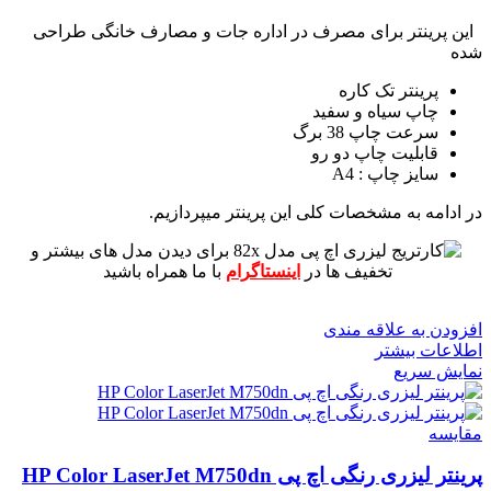
این پرینتر برای مصرف در اداره جات و مصارف خانگی طراحی
شده
پرینتر تک کاره
چاپ سیاه و سفید
سرعت چاپ 38 برگ
قابلیت چاپ دو رو
سایز چاپ : A4
در ادامه به مشخصات کلی این پرینتر میپردازیم.
برای دیدن مدل های بیشتر و
تخفیف ها در
اینستاگرام
با ما همراه باشید
افزودن به علاقه مندی
اطلاعات بیشتر
نمایش سریع
مقايسه
پرینتر لیزری رنگی اچ پی HP Color LaserJet M750dn