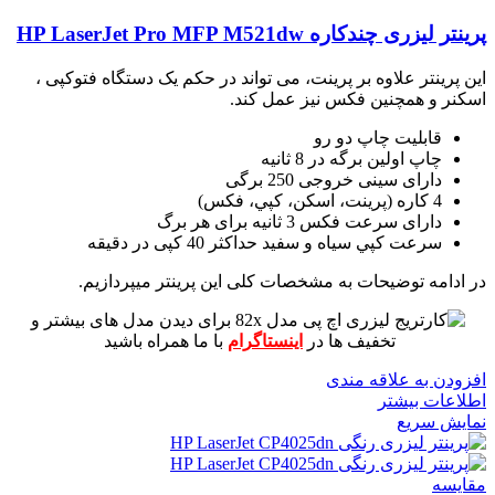
پرینتر لیزری چندکاره HP LaserJet Pro MFP M521dw
این پرینتر علاوه بر پرینت، می تواند در حکم یک دستگاه فتوکپی ،
اسکنر و همچنین فکس نیز عمل کند.
قابلیت چاپ دو رو
چاپ اولین برگه در 8 ثانیه
دارای سینی خروجی 250 برگی
4 کاره (پرينت، اسکن، کپي، فکس)
دارای سرعت فکس 3 ثانیه برای هر برگ
سرعت کپي سياه و سفيد حداکثر 40 کپی در دقیقه
در ادامه توضیحات به مشخصات کلی این پرینتر میپردازیم.
برای دیدن مدل های بیشتر و
تخفیف ها در
اینستاگرام
با ما همراه باشید
افزودن به علاقه مندی
اطلاعات بیشتر
نمایش سریع
مقايسه