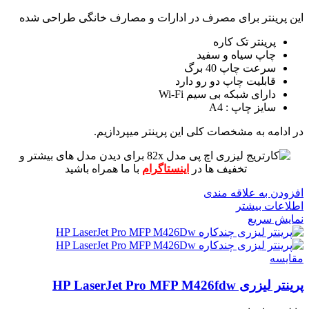
این پرینتر برای مصرف در ادارات و مصارف خانگی طراحی شده
پرینتر تک کاره
چاپ سیاه و سفید
سرعت چاپ 40 برگ
قابلیت چاپ دو رو دارد
دارای شبکه بی سیم Wi-Fi
سایز چاپ : A4
در ادامه به مشخصات کلی این پرینتر میپردازیم.
برای دیدن مدل های بیشتر و
تخفیف ها در
اینستاگرام
با ما همراه باشید
افزودن به علاقه مندی
اطلاعات بیشتر
نمایش سریع
مقايسه
پرینتر لیزری HP LaserJet Pro MFP M426fdw