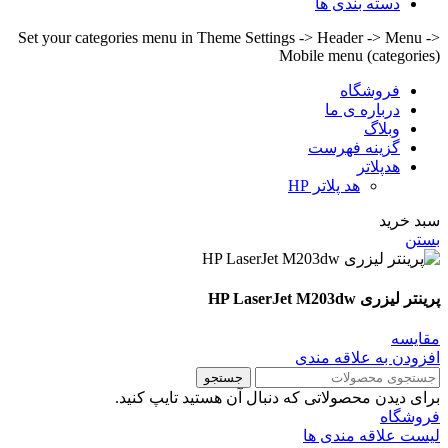
دسته بندی ها
Set your categories menu in Theme Settings -> Header -> Menu ->
Mobile menu (categories)
فروشگاه
درباره ی ما
وبلاگ
گزینه فهرست
هدپلاتر
هد پلاتر HP
سبد خرید
بستن
پرینتر لیزری HP LaserJet M203dw
مقايسه
افزودن به علاقه مندی
جستجو
برای دیدن محصولاتی که دنبال آن هستید تایپ کنید.
فروشگاه
لیست علاقه مندی ها