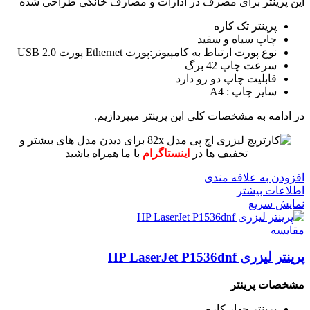
این پرینتر برای مصرف در ادارات و مصارف خانگی طراحی شده
پرینتر تک کاره
چاپ سیاه و سفید
نوع پورت ارتباط به کامپیوتر:پورت Ethernet پورت USB 2.0
سرعت چاپ 42 برگ
قابلیت چاپ دو رو دارد
سایز چاپ : A4
در ادامه به مشخصات کلی این پرینتر میپردازیم.
برای دیدن مدل های بیشتر و
تخفیف ها در
اینستاگرام
با ما همراه باشید
افزودن به علاقه مندی
اطلاعات بیشتر
نمایش سریع
مقايسه
پرینتر لیزری HP LaserJet P1536dnf
مشخصات پرینتر
پرینتر جهار کاره