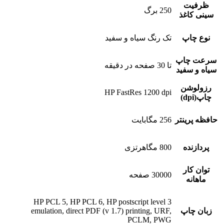
ظرفیت
250 برگ
سینی کاغذ
نوع چاپ
تک رنگ سیاه و سفید
سرعت چاپ
تا 30 صفحه در دقیقه
سیاه و سفید
رزولوشن
HP FastRes 1200 dpi
چاپ(dpi)
حافظه پرینتر
256 مگابایت
پردازنده
800 مگاهرتزی
توان کار
30000 صفحه
ماهانه
HP PCL 5, HP PCL 6, HP postscript level 3
زبان چاپ
emulation, direct PDF (v 1.7) printing, URF,
PCLM, PWG