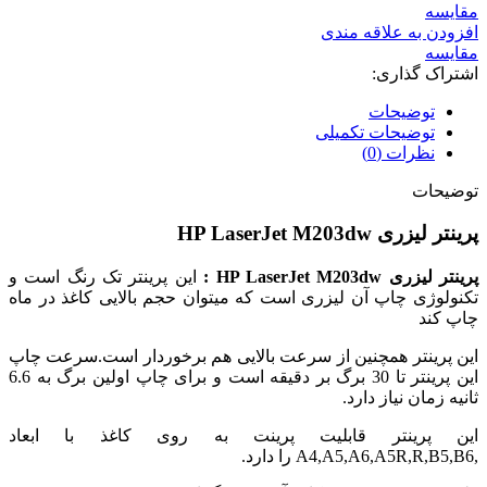
مقایسه
افزودن به علاقه مندی
مقایسه
اشتراک گذاری:
توضیحات
توضیحات تکمیلی
نظرات (0)
توضیحات
پرینتر لیزری HP LaserJet M203dw
پرینتر لیزری HP LaserJet M203dw :
این پرینتر تک رنگ است و
تکنولوژی چاپ آن لیزری است که میتوان حجم بالایی کاغذ در ماه
چاپ کند
این پرینتر همچنین از سرعت بالایی هم برخوردار است.سرعت چاپ
این پرینتر تا 30 برگ بر دقیقه است و برای چاپ اولین برگ به 6.6
ثانیه زمان نیاز دارد.
این پرینتر قابلیت پرینت به روی کاغذ با ابعاد
,A4,A5,A6,A5R,R,B5,B6 را دارد.