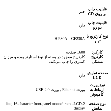
قابلیت چاپ
خیر
بر روی CD
قابلیت چاپ
دارد
دو رو
نوع کارتریج یا
HP 30A – CF230A
تونر
کارکرد
1600 صفحه
کارتریج
کارتریج موجود در بسته از نوع استارتر بوده و میزان
مشکی
کمتری را چاپ می‌کند.
صفحه نمایش
دارد
LCD
نوع پورت
ارتباط به
پورت Ethernet , پورت USB 2.0
کامپیوتر
نوع صفحه
2-line, 16-character front-panel monochrome-LCD
display
نمایش