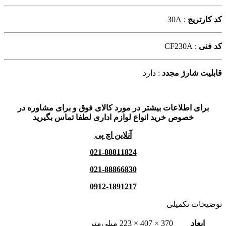
کد کارتریج
: 30A
کد فنی
: CF230A
قابلیت شارژ مجدد
: دارد
برای اطلاعات بیشتر در مورد کالای فوق و برای مشاوره در
خصوص خرید انواع لوازم اداری لطفا تماس بگیرید
آنلاین اچ پی
021-88811824
021-88866830
0912-1891217
توضیحات تکمیلی
ابعاد
370 × 407 × 223 میلی‌متر