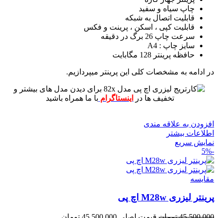
چاپ سیاه و سفید
قابلیت اتصال به شبکه
قابلیت کپی ، اسکن ، پرینت و فکس
سرعت چاپ 26 برگ در دقیقه
سایز چاپ : A4
حافظه پرینتر 128 مگابایت
در ادامه به مشخصات کلی این پرینتر میپردازیم.
برای دیدن مدل های بیشتر و
تخفیف ها در
اینستاگرام
با ما همراه باشید
افزودن به علاقه مندی
اطلاعات بیشتر
نمایش سریع
-5%
مقايسه
پرینتر لیزری M28w اچ پی
45,500,000
تومان
قیمت اصلی 45,500,000 تومان