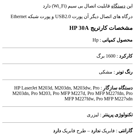
این
دستگاه
قابلیت اتصال بی سیم (Wi_Fi) دارد
درگاه های اتصال دیگر آن پورت USB2.0 و پورت شبکه Ethernet
مشخصات کارتریج HP 30A
محصول کمپانی
: Hp
کارکرد
: 1600 برگ
رنگ تونر
: مشکی
دستگاه سازگار
: HP LaserJet M203d, M203dn, M203dw, Pro
M203dn, Pro M203, Pro MFP M227d, Pro MFP M227fdn, Pro
MFP M227fdw, Pro MFP M227sdn
تکنولوژی پرینتر
: لیزری
گارانتی
: فابریک
ندارد
– طرح فابریک
دارد