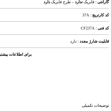
گارانتی
: فابریک
ندارد
– طرح فابریک
دارد
کد کارتریج
: 37A
کد فنی
: CF237A
قابلیت شارژ مجدد
: دارد
برای اطلاعات بیشتر
توضیحات تکمیلی