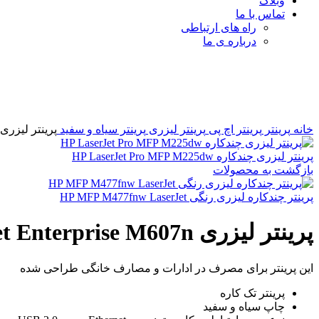
وبلاگ
تماس با ما
راه های ارتباطی
درباره ی ما
برای بزرگنمایی کلیک کنید
خانه
پرینتر
پرینتر اچ پی
پرینتر لیزری
پرینتر سیاه و سفید
پرینتر لیزری P LaserJet Enterprise M607n
پرینتر لیزری چندکاره HP LaserJet Pro MFP M225dw
بازگشت به محصولات
پرینتر چندکاره لیزری رنگی HP MFP M477fnw LaserJet
پرینتر لیزری HP LaserJet Enterprise M607n
این پرینتر برای مصرف در ادارات و مصارف خانگی طراحی شده
پرینتر تک کاره
چاپ سیاه و سفید