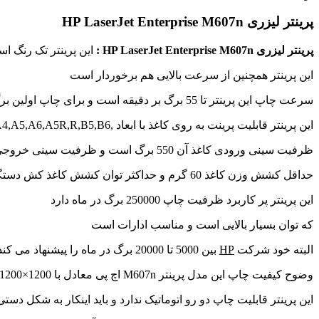
پرینتر لیزری HP LaserJet Enterprise M607n
پرینتر لیزری HP LaserJet Enterprise M607n :
این پرینتر تک رنگ ا
این پرینتر همچنین از سرعت بالایی هم برخوردار است
سرعت چاپ این پرینتر تا 55 برگ بر دقیقه است و برای چاپ اولین برگ به 5.3 ثانیه زمان نیاز دارد
این پرینتر قابلیت پرینت به روی کاغذ با ابعاد ,A4,A5,A6,A5R,R,B5,B6 را دارد.
ظرفیت سینی ورودی کاغذ آن 550 برگ است و ظرفیت سینی خروجی آن 500 برگ است
حداقل کشش وزن کاغذ 60 گرم و حداکثر توان کشش کاغذ کش دستگاه کاغذ 180 گرمی می باشد
این پرینتر پر کاربرد ظرفیت چاپ 250000 برگ در ماه دارد
که توان بسیار بالایی است و مناسب ادارات است
البته خود شرکت
HP
بین 5000 تا 20000 برگ در ماه را پیشنهاد می کند
وضوح کیفیت چاپ این مدل پرینتر M607n اچ پی معادل با 1200×1200 dpi است
این پرینتر قابلیت چاپ دو رو اتوماتیک ندارد و باید اینکار به شکل دست