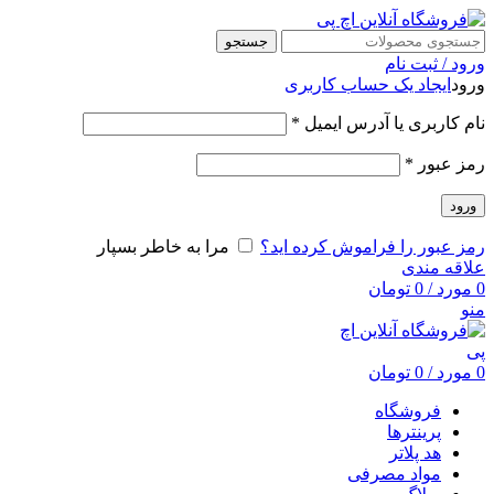
جستجو
ورود / ثبت نام
ورود
ایجاد یک حساب کاربری
نام کاربری یا آدرس ایمیل
*
رمز عبور
*
ورود
رمز عبور را فراموش کرده اید؟
مرا به خاطر بسپار
علاقه مندی
0
مورد
/
0
تومان
منو
0
مورد
/
0
تومان
فروشگاه
پرینترها
هد پلاتر
مواد مصرفی