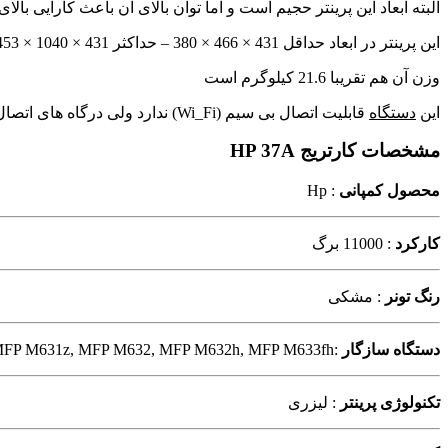
البته ابعاد این پرینتر حجیم است و اما توان بالای آن باعث کارایی بال
این پرینتر در ابعاد
حداقل 431 × 466 × 380 – حداکثر 431 × 1040 × 453
وزن آن هم تقریبا 21.6 کیلوگرم است
این
دستگاه
قابلیت اتصال بی سیم (Wi_Fi) ندارد ولی درگاه های اتصال آن پورت USB2.0 و پورت شبکه
مشخصات کارتریج HP 37A
محصول کمپانی
: Hp
کارکرد
: 11000 برگ
رنگ تونر
: مشکی
دستگاه سازگار
:HP M631h, M632z, M633z, M607dn, M607n, M608dn, M608n, M608x, M609dn, M609x, MFP M631dn, MFP M631z, MFP M632, MFP M632h, MFP M633fh
تکنولوژی پرینتر
: لیزری