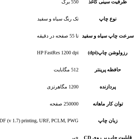
ظرفیت سینی کاغذ
550 برگ
نوع چاپ
تک رنگ سیاه و سفید
سرعت چاپ سیاه و سفید
تا 55 صفحه در دقیقه
رزولوشن چاپ(dpi)
HP FastRes 1200 dpi
حافظه پرینتر
512 مگابایت
پردازنده
1200 مگاهرتزی
توان کار ماهانه
250000 صفحه
زبان چاپ
t PDF (v 1.7) printing, URF, PCLM, PWG
قابلیت چاپ بر روی CD
خیر