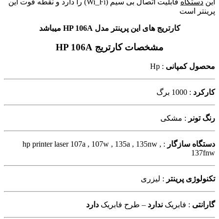
این
دستگاه
قابلیت اتصال بی سیم (Wi_Fi) را دارد و نقطه قوت این
پرینتر است
کارتریج های این پرینتر مدل HP 106A میباشد
مشخصات کارتریج HP 106A
محصول کمپانی
: Hp
کارکرد
: 1000 برگ
رنگ تونر
: مشکی
دستگاه سازگار
: hp printer laser 107a , 107w , 135a , 135nw ,
137fnw
تکنولوژی پرینتر
: لیزری
گارانتی
: فابریک
ندارد
– طرح فابریک
دارد