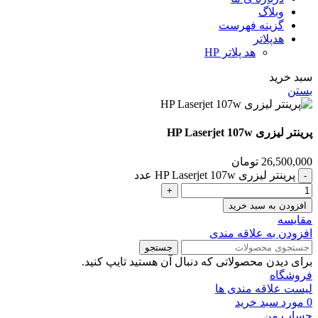
وبلاگ
گزینه فهرست
هدپلاتر
هد پلاتر HP
سبد خرید
بستن
پرینتر لیزری HP Laserjet 107w
26,500,000
تومان
پرینتر لیزری HP Laserjet 107w عدد
افزودن به سبد خرید
مقايسه
افزودن به علاقه مندی
جستجو
برای دیدن محصولاتی که دنبال آن هستید تایپ کنید.
فروشگاه
لیست علاقه مندی ها
0
مورد
سبد خرید
حساب من