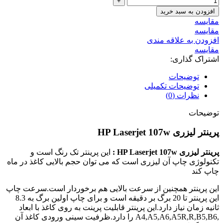
افزودن به سبد خرید
مقايسه
مقایسه
افزودن به علاقه مندی
مقایسه
اشتراک گذاری:
توضیحات
توضیحات تکمیلی
نظرات (0)
توضیحات
پرینتر لیزری HP Laserjet 107w
پرینتر لیزری HP Laserjet 107w :
این پرینتر تک رنگ است و
تکنولوژی چاپ آن لیزری است که می توان حجم بالایی کاغذ در ماه
چاپ کند
این پرینتر همچنین از سرعت بالایی هم برخوردار است.سرعت چاپ
این پرینتر تا 20 برگ بر دقیقه است و برای چاپ اولین برگ به 8.3
ثانیه زمان نیاز دارد.این پرینتر قابلیت پرینت به روی کاغذ با ابعاد
,A4,A5,A6,A5R,R,B5,B6 را دارد.ظرفیت سینی ورودی کاغذ آن