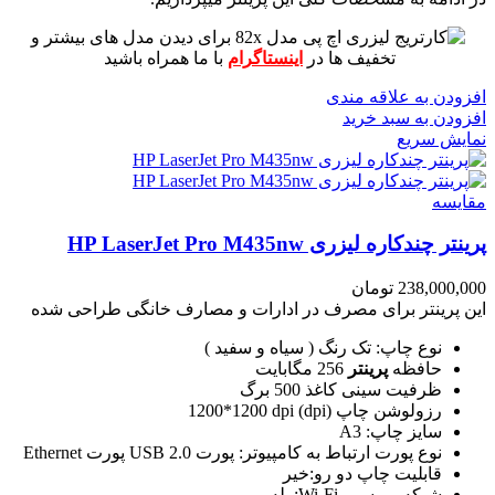
برای دیدن مدل های بیشتر و
تخفیف ها در
اینستاگرام
با ما همراه باشید
افزودن به علاقه مندی
افزودن به سبد خرید
نمایش سریع
مقايسه
پرینتر چندکاره لیزری HP LaserJet Pro M435nw
238,000,000
تومان
این پرینتر برای مصرف در ادارات و مصارف خانگی طراحی شده
نوع چاپ: تک رنگ ( سیاه و سفید )
حافظه
پرینتر
256 مگابایت
ظرفیت سینی کاغذ 500 برگ
رزولوشن چاپ (dpi) 1200*1200 dpi
سایز چاپ: A3
نوع پورت ارتباط به کامپیوتر: پورت USB 2.0 پورت Ethernet
قابلیت چاپ دو رو:خیر
شبکه بی سیم Wi-Fi: بله