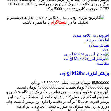
برگ
ورودی کاغذ : 60 برگ
کارتریج جوهرافشان : HP GT51 , HP
GT52
ظرفیت کارتریج: حدود 5000 برگ
برای دیدن مدل های بیشتر و
تخفیف ها در
اینستاگرام
با ما همراه باشید
افزودن به علاقه مندی
اطلاعات بیشتر
نمایش سریع
-5%
مقايسه
پرینتر لیزری M28w اچ پی
45,500,000
تومان
قیمت اصلی 45,500,000 تومان
بود.
43,000,000
تومان
قیمت فعلی 43,000,000 تومان است.
این پرینتر علاوه بر پرینت، می تواند در حکم یک دستگاه فتوکپی و
همچنین اسکنر نیز عمل کند و قابلیت اتصال به شبکه را دارد.
این
پرینتر قدرت چاپ 19 برگه در دقیقه را دارد
این پرینتر قابلیت چاپ
دورو ندارد البته میتوان به صورت دستی انجام داد.
در ادامه
توضیحات به مشخصات کلی این پرینتر میپردازیم.