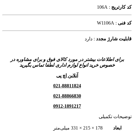
کد کارتریج
: 106A
کد فنی
: W1106A
قابلیت شارژ مجدد
: دارد
برای اطلاعات بیشتر در مورد کالای فوق و برای مشاوره در
خصوص خرید انواع لوازم اداری لطفا تماس بگیرید
آنلاین اچ پی
021-88811824
021-88866830
0912-1891217
توضیحات تکمیلی
ابعاد
178 × 215 × 331 میلی‌متر