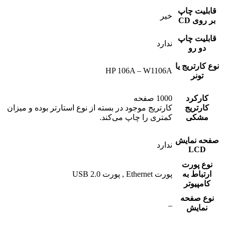
قابلیت چاپ
خیر
بر روی CD
قابلیت چاپ
ندارد
دو رو
نوع کارتریج یا
HP 106A – W1106A
تونر
کارکرد
1000 صفحه
کارتریج
کارتریج موجود در بسته از نوع استارتر بوده و میزان
مشکی
کمتری را چاپ می‌کند.
صفحه نمایش
ندارد
LCD
نوع پورت
ارتباط به
پورت Ethernet , پورت USB 2.0
کامپیوتر
نوع صفحه
_
نمایش