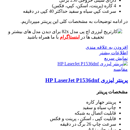
دارای سینی خروجی 250 برگی
4 کاره (پرينت، اسکن، کپي، فکس)
سرعت کپي سياه و سفيد حداکثر 40 کپی در دقیقه
در ادامه توضیحات به مشخصات کلی این پرینتر میپردازیم.
برای دیدن مدل های بیشتر و
تخفیف ها در
اینستاگرام
با ما همراه باشید
افزودن به علاقه مندی
اطلاعات بیشتر
نمایش سریع
مقايسه
پرینتر لیزری HP LaserJet P1536dnf
مشخصات پرینتر
پرینتر جهار کاره
چاپ سیاه و سفید
قابلیت اتصال به شبکه
قابلیت کپی ، اسکن ، پرینت و فکس
سرعت چاپ 26 برگ در دقیقه
سایز چاپ : A4