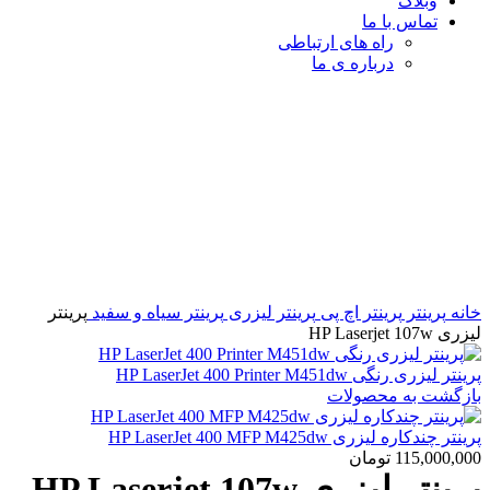
وبلاگ
تماس با ما
راه های ارتباطی
درباره ی ما
برای بزرگنمایی کلیک کنید
خانه
پرینتر
پرینتر اچ پی
پرینتر لیزری
پرینتر سیاه و سفید
پرینتر
لیزری HP Laserjet 107w
پرینتر لیزری رنگی HP LaserJet 400 Printer M451dw
بازگشت به محصولات
پرینتر چندکاره لیزری HP LaserJet 400 MFP M425dw
115,000,000
تومان
پرینتر لیزری HP Laserjet 107w