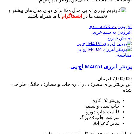
برای دیدن مدل های بیشتر و
تخفیف ها در
اینستاگرام
با ما همراه باشید
افزودن به علاقه مندی
افزودن به سبد خرید
نمایش سریع
مقايسه
پرینتر لیزری M402d اچ پی
67,000,000
تومان
این پرینتر برای مصرف در اداره جات و مصارف خانگی طراحی
شده
پرینتر تک کاره
چاپ سیاه و سفید
قابلیت چاپ دورو
سرعت چاپ 38 برگ
سایز کاغذ A4
در ادامه به مشخصات کلی این پرینتر میپردازیم.