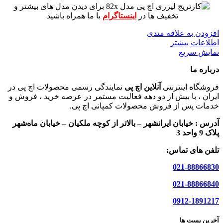
برای دیدن مدل های بیشتر و
تخفیف ها در
اینستاگرام
با ما همراه باشید
افزودن به علاقه مندی
اطلاعات بیشتر
نمایش سریع
درباره ما
فروشگاه اینترنتی
آنلاین اچ پی
نمایندگی رسمی محصولات اچ پی در
ایران ، با بیش از دو دهه فعالیت مستمر در عرصه خرید ، فروش و
خدمات پس از فروش محصولات کمپانی اچ پی.
آدرس :
خیابان ایرانشهر – بالاتر از کوچه ملکیان – خیابان ماه‌شهر
پلاک 9 واحد 3
تلفن های تماس:
021-88866830
021-88866840
0912-1891217
آخرین پست ها