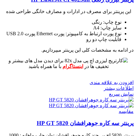
این پرینتر برای مصرف در ادارات و مصارف خانگی طراحی شده
نوع چاپ: رنگی
سایز چاپ: A4
نوع پورت ارتباط به کامپیوتر: پورت Ethernet پورت USB 2.0
قابلیت چاپ دو رو
در ادامه به مشخصات کلی این پرینتر میپردازیم.
برای دیدن مدل های بیشتر و
تخفیف ها در
اینستاگرام
با ما همراه باشید
افزودن به علاقه مندی
اطلاعات بیشتر
نمایش سریع
مقايسه
پرینتر سه کاره جوهرافشان HP GT 5820
پرینتر 5820 اچ پی چند کاره جوهر افشان
توان چاپ ماهانه : 1000