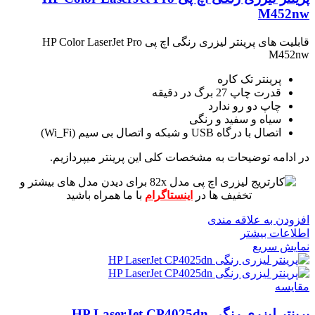
M452nw
قابلیت های پرینتر لیزری رنگی اچ پی HP Color LaserJet Pro
M452nw
پرینتر تک کاره
قدرت چاپ 27 برگ در دقیقه
چاپ دو رو ندارد
سیاه و سفید و رنگی
اتصال با درگاه USB و شبکه و اتصال بی سیم (Wi_Fi)
در ادامه توضیحات به مشخصات کلی این پرینتر میپردازیم.
برای دیدن مدل های بیشتر و
تخفیف ها در
اینستاگرام
با ما همراه باشید
افزودن به علاقه مندی
اطلاعات بیشتر
نمایش سریع
مقايسه
پرینتر لیزری رنگی HP LaserJet CP4025dn