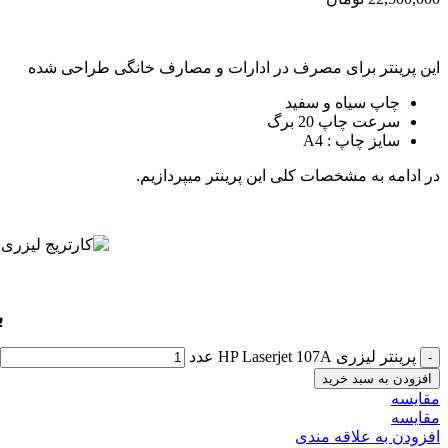
این پرینتر برای مصرف در ادارات و مصارف خانگی طراحی شده
چاپ سیاه و سفید
سرعت چاپ 20 برگ
سایز چاپ : A4
در ادامه به مشخصات کلی این پرینتر میپردازیم.
ب
پرینتر لیزری HP Laserjet 107A عدد
افزودن به سبد خرید
مقايسه
مقایسه
افزودن به علاقه مندی