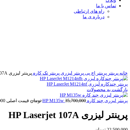
وبلاگ
تماس با ما
راه های ارتباطی
درباره ی ما
برای بزرگنمایی کلیک کنید
خانه
پرینتر
پرینتر اچ پی
پرینتر لیزری
پرینتر تک کاره
پرینتر لیزری HP Laserjet 107A
پرینتر چندکاره لیزری HP LaserJet M1214nf
بازگشت به محصولات
پرینتر لیزری چند کاره HP M135w
35,700,000
تومان
قیمت اصلی 35,700,000 تومان بود.
پرینتر لیزری HP Laserjet 107A
22,500,000
تومان