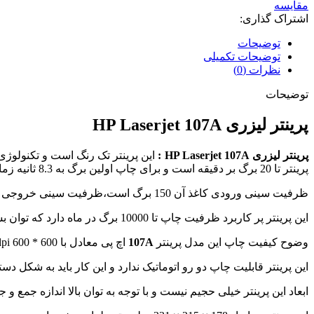
مقایسه
اشتراک گذاری:
توضیحات
توضیحات تکمیلی
نظرات (0)
توضیحات
پرینتر لیزری HP Laserjet 107A
پرینتر لیزری HP Laserjet 107A :
این پرینتر تک رنگ است و تکنولوژ
پرینتر تا 20 برگ بر دقیقه است و برای چاپ اولین برگ به 8.3 ثانیه زمان نیاز دارد.این پرینتر قابلیت پرینت به روی کاغذ با ابعاد ,A4,A5,A6,A5R,R,B5,B6 را دارد.
ظرفیت سینی ورودی کاغذ آن 150 برگ است،ظرفیت سینی خروجی کاغذ آن 100 برگ است،حداقل کشش وزن کاغذ 60 گرم و حداکثر توان کشش کاغذ کش دستگاه کاغذ 180 گرمی می باشد.
این پرینتر پر کاربرد ظرفیت چاپ تا 10000 برگ در ماه دارد که توان بسیار بالایی است و مناسب ادارات است البته خود شرکت
وضوح کیفیت چاپ این مدل پرینتر
107A
اچ پی معادل با 600 * 600 dpi است
این پرینتر قابلیت چاپ دو رو اتوماتیک ندارد و این کار باید به شکل دس
ابعاد این پرینتر خیلی حجیم نیست و با توجه به توان بالا اندازه جمع و 