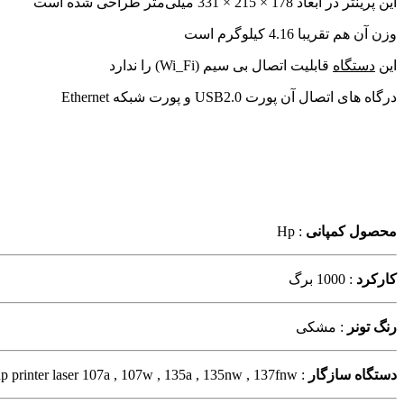
این پرینتر در ابعاد
178 × 215 × 331 میلی‌متر
طراحی شده است
وزن آن هم تقریبا 4.16 کیلوگرم است
این
دستگاه
قابلیت اتصال بی سیم (Wi_Fi) را ندارد
درگاه های اتصال آن پورت USB2.0 و پورت شبکه Ethernet
محصول کمپانی
: Hp
کارکرد
: 1000 برگ
رنگ تونر
: مشکی
دستگاه سازگار
: hp printer laser 107a , 107w , 135a , 135nw , 137fnw