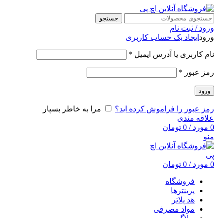
جستجو
ورود / ثبت نام
ورود
ایجاد یک حساب کاربری
نام کاربری یا آدرس ایمیل
*
رمز عبور
*
ورود
رمز عبور را فراموش کرده اید؟
مرا به خاطر بسپار
علاقه مندی
0
مورد
/
0
تومان
منو
0
مورد
/
0
تومان
فروشگاه
پرینترها
هد پلاتر
مواد مصرفی