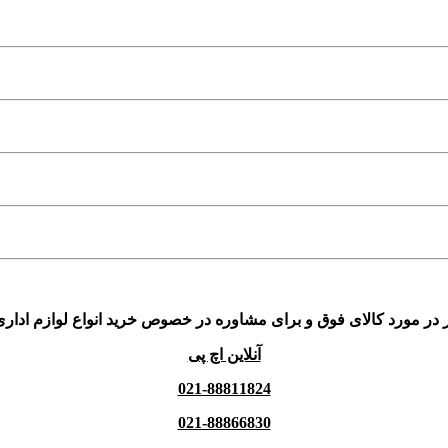
 در مورد کالای فوق و برای مشاوره در خصوص خرید انواع لوازم اداری
آنلاین اچ پی
021-88811824
021-88866830