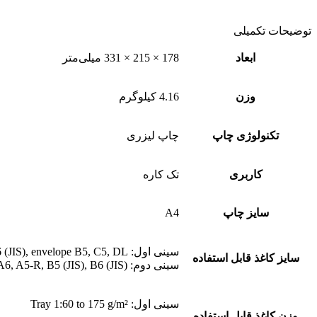
توضیحات تکمیلی
ابعاد
178 × 215 × 331 میلی‌متر
وزن
4.16 کیلوگرم
تکنولوژی چاپ
چاپ لیزری
کاربری
تک کاره
سایز چاپ
A4
سینی اول: A4, A5, A6, A5-R, B5 (JIS), B6 (JIS), envelope B5, C5, DL
سایز کاغذ قابل استفاده
سینی دوم: A4, A5, A6, A5-R, B5 (JIS), B6 (JIS)
سینی اول: Tray 1:60 to 175 g/m²
وزن کاغذ قابل استفاده