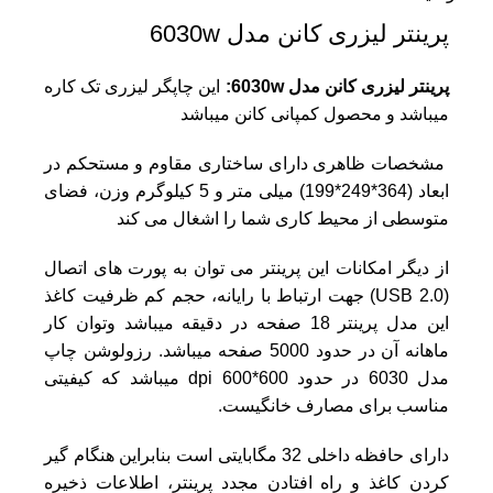
پرینتر لیزری کانن مدل 6030w
پرینتر لیزری کانن مدل 6030w:
این چاپگر لیزری تک کاره
میباشد و محصول کمپانی
کانن
میباشد
مشخصات ظاهری دارای ساختاری مقاوم و مستحکم در
ابعاد (364*249*199) میلی متر و 5 کیلوگرم وزن، فضای
متوسطی از محیط کاری شما را اشغال می کند
از دیگر امکانات این پرینتر می توان به پورت های اتصال
(USB 2.0) جهت ارتباط با رایانه، حجم کم ظرفیت کاغذ
این مدل پرینتر 18 صفحه در دقیقه میباشد وتوان کار
ماهانه آن در حدود 5000 صفحه میباشد. رزولوشن چاپ
مدل 6030 در حدود 600*600 dpi میباشد که کیفیتی
مناسب برای مصارف خانگیست.
دارای حافظه داخلی 32 مگابایتی است بنابراین هنگام گیر
کردن کاغذ و راه افتادن مجدد پرینتر، اطلاعات ذخیره