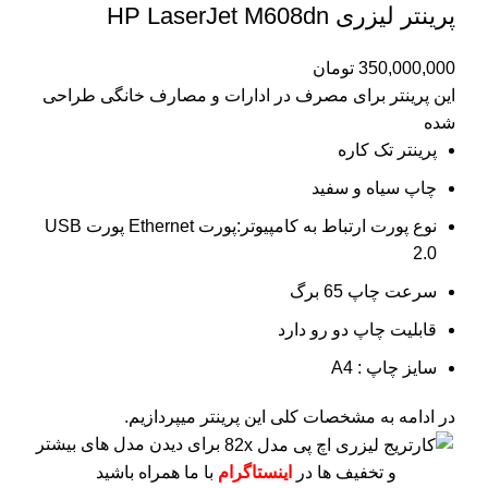
پرینتر لیزری HP LaserJet M608dn
350,000,000
تومان
این پرینتر برای مصرف در ادارات و مصارف خانگی طراحی
شده
پرینتر تک کاره
چاپ سیاه و سفید
نوع پورت ارتباط به کامپیوتر:پورت Ethernet پورت USB
2.0
سرعت چاپ 65 برگ
قابلیت چاپ دو رو دارد
سایز چاپ : A4
در ادامه به مشخصات کلی این پرینتر میپردازیم.
برای دیدن مدل های بیشتر
و تخفیف ها در
اینستاگرام
با ما همراه باشید