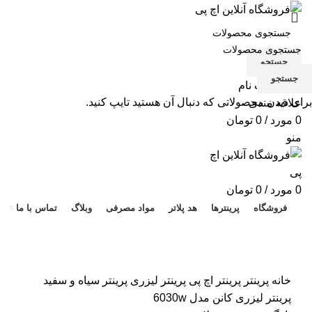
جستجو
جستجو
ورود / ثبت نام
برای دیدن محصولاتی که دنبال آن هستید تایپ کنید.
علاقه مندی
0
مورد
/
0
تومان
منو
هد 
0
مورد
/
0
تومان
فروشگاه
پرینترها
هد پلاتر
مواد مصرفی
وبلاگ
تماس با ما
برای بزرگنمایی کلیک کنید
خانه
پرینتر
پرینتر اچ پی
پرینتر لیزری
پرینتر سیاه و سفید
پرینتر لیزری کانن مدل 6030w