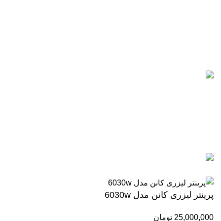
021-88866830
021-88866840
0912-1891217
آخرین پست ها
5 تا از بهترین پرینترهای hp سال 2026
آگوست 5, 2026
بدون نظر
رزولوشن یا DPI چیست؟
ژوئن 10, 2026
بدون نظر
تمامی حقوق برای وب سایت آنلاین اچ پی محفوظ میباشد.
پرینتر لیزری کانن مدل 6030w
25,000,000
تومان