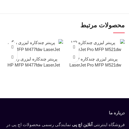
محصولات مرتبط
پرینتر لیزری چندکاره HP
پرینتر چندکاره لیزری رنگی
HP MFP M477fdw LaserJet
LaserJet Pro MFP M521dw
درباره ما
فروشگاه اینترنتی
آنلاین اچ پی
نمایندگی رسمی محصولات اچ پی در