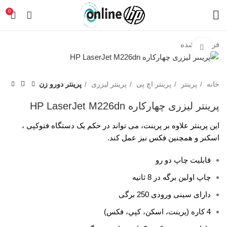
0
فروخته شده
برای بزرگنمایی کلیک کنید
خانه
پرینتر
پرینتر اچ پی
پرینتر لیزری
پرینتر دورو زن
پرینتر لیزری چهارکاره HP LaserJet M226dn
این پرینتر علاوه بر پرینت، می تواند در حکم یک دستگاه فتوکپی ،
اسکنر و همچنین فکس نیز عمل کند.
قابلیت چاپ دو رو
چاپ اولین برگه در 8 ثانیه
دارای سینی ورودی 250 برگی
4 کاره (پرينت، اسکن، کپي، فکس)