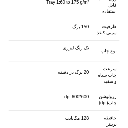
Tray 1:60 to 175 g/m²
قابل
استفاده
ظرفیت
150 برگ
سینی کاغذ
تک رنگ لیزری
نوع چاپ
سرعت
20 برگ در دقیقه
چاپ سیاه
و سفید
رزولوشن
600*600 dpi
چاپ(dpi)
حافظه
128 مگابایت
پرینتر