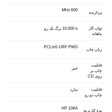
600 MHz
پردازنده
توان کار
تا 10.000 برگ تک رو
ماهانه
PCLmS URF PWG
زبان چاپ
قابلیت
خیر
چاپ بر
روی CD
قابلیت
ندارد
چاپ دو رو
HP 106A
نوع کارتریج