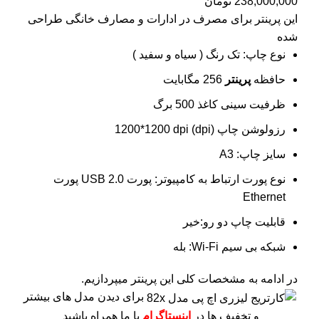
238,000,000
تومان
این پرینتر برای مصرف در ادارات و مصارف خانگی طراحی
شده
نوع چاپ: تک رنگ ( سیاه و سفید )
حافظه
پرینتر
256 مگابایت
ظرفیت سینی کاغذ 500 برگ
رزولوشن چاپ (dpi) 1200*1200 dpi
سایز چاپ: A3
نوع پورت ارتباط به کامپیوتر: پورت USB 2.0 پورت
Ethernet
قابلیت چاپ دو رو:خیر
شبکه بی سیم Wi-Fi: بله
در ادامه به مشخصات کلی این پرینتر میپردازیم.
برای دیدن مدل های بیشتر
و تخفیف ها در
اینستاگرام
با ما همراه باشید