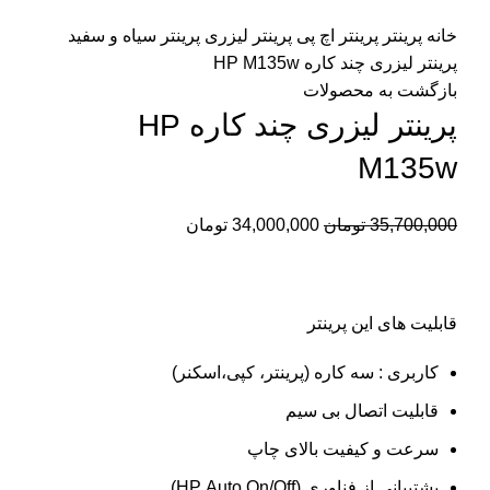
برای بزرگنمایی کلیک کنید
خانه
پرینتر
پرینتر اچ پی
پرینتر لیزری
پرینتر سیاه و سفید
پرینتر لیزری چند کاره HP M135w
بازگشت به محصولات
پرینتر لیزری چند کاره HP
M135w
35,700,000
تومان
34,000,000
تومان
قابلیت های این پرینتر
کاربری : سه کاره (پرینتر، کپی،اسکنر)
قابلیت اتصال بی سیم
سرعت و کیفیت بالای چاپ
پشتیبانی از فناوری (HP Auto On/Off)