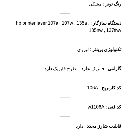
رنگ تونر
: مشکی
دستگاه سازگار
: hp printer laser 107a , 107w , 135a ,
135nw , 137fnw
تکنولوژی پرینتر
: لیزری
گارانتی
: فابریک
ندارد
– طرح فابریک
دارد
کد کارتریج
: 106A
کد فنی
: w1106A
قابلیت شارژ مجدد
: دارد