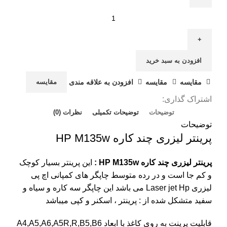
افزودن به سبد خرید
مقايسه
مقایسه
افزودن به علاقه مندی
مقایسه
اشتراک گذاری:
توضیحات
توضیحات تکمیلی
نظرات (0)
توضیحات
پرینتر لیزری چند کاره HP M135w
پرینتر لیزری چند کاره HP M135w :
این پرینتر بسیار کوچک
و کم جا است و در رده متوسط چاپگر های کمپانی اچ پی
لیزری Laser jet Hp می باشد این چاپگر سه کاره و سیاه و
سفید متشکل شده از : پرینتر ، اسکنر و کپی میباشد
قابلیت پرینت به روی کاغذ با ابعاد A4,A5,A6,A5R,R,B5,B6