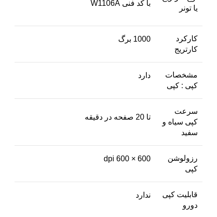
با کد فنی W1106A
یا تونر
کارکرد
1000 برگ
کارتریج
مشخصات
دارد
کپی : کپی
سرعت
تا 20 صفحه در دقیقه
کپی سیاه و
سفید
رزولوشن
600 × 600 dpi
کپی
قابلیت کپی
ندارد
دورو