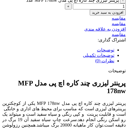
پرینتر لیزری چند کاره اچ‌ پی مدل MFP 178nw عدد
افزودن به سبد خرید
مقايسه
مقایسه
افزودن به علاقه مندی
مقایسه
اشتراک گذاری:
توضیحات
توضیحات تکمیلی
نظرات (0)
توضیحات
پرینتر لیزری چند کاره اچ‌ پی مدل MFP
178nw
پرینتر لیزری چند کاره اچ‌ پی مدل MFP 178nw یکی از کوچکترین
پرینترهای لیزری است که مناسب برای محیط های اداری و خانگی
است و قابلیت پرینت و کپی رنگی و سیاه سفید است و میتواند یک
رو اسکن رنگی انجام دهد.سرعت چاپ سیاه سفید آن 19 برگ در
دقیقه است.توان کار ماهیانه 20000 برگ میباشد.همچنین رزولوشن