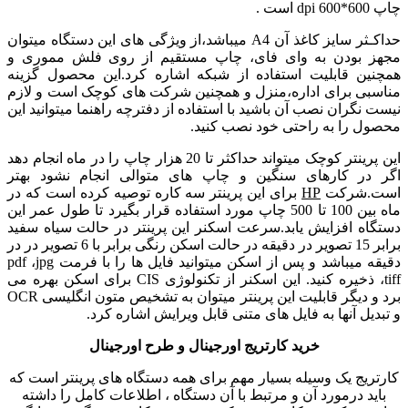
چاپ dpi 600*600 است .
حداکـثر سایز کاغذ آن A4 میباشد،از ویژگی های این دستگاه میتوان
مجهز بودن به وای فای، چاپ مستقیم از روی فلش مموری و
همچنین قابلیت استفاده از شبکه اشاره کرد.این محصول گزینه
مناسبی برای اداره،منزل و همچنین شرکت های کوچک است و لازم
نیست نگران نصب آن باشید با استفاده از دفترچه راهنما میتوانید این
محصول را به راحتی خود نصب کنید.
این پرینتر کوچک میتواند حداکثر تا 20 هزار چاپ را در ماه انجام دهد
اگر در کارهای سنگین و چاپ های متوالی انجام نشود بهتر
است.شرکت
HP
برای این پرینتر سه کاره توصیه کرده است که در
ماه بین 100 تا 500 چاپ مورد استفاده قرار بگیرد تا طول عمر این
دستگاه افزایش یابد.سرعت اسکنر این پرینتر در حالت سیاه سفید
برابر 15 تصویر در دقیقه در حالت اسکن رنگی برابر با 6 تصویر در در
دقیقه میباشد و پس از اسکن میتوانید فایل ها را با فرمت pdf ،jpg
،tiff ذخیره کنید. این اسکنر از تکنولوژی CIS برای اسکن بهره می
برد و دیگر قابلیت این پرینتر میتوان به تشخیص متون انگلیسی OCR
و تبدیل آنها به فایل های متنی قابل ویرایش اشاره کرد.
خرید کارتریج اورجینال و طرح اورجینال
کارتریج یک وسیله بسیار مهم برای همه دستگاه های پرینتر است که
باید درمورد آن و مرتبط با آن دستگاه ، اطلاعات کامل را داشته