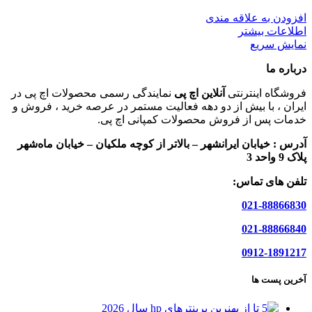
افزودن به علاقه مندی
اطلاعات بیشتر
نمایش سریع
درباره ما
فروشگاه اینترنتی
آنلاین اچ پی
نمایندگی رسمی محصولات اچ پی در
ایران ، با بیش از دو دهه فعالیت مستمر در عرصه خرید ، فروش و
خدمات پس از فروش محصولات کمپانی اچ پی.
آدرس :
خیابان ایرانشهر – بالاتر از کوچه ملکیان – خیابان ماه‌شهر
پلاک 9 واحد 3
تلفن های تماس:
021-88866830
021-88866840
0912-1891217
آخرین پست ها