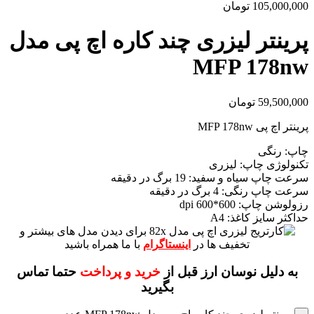
105,000,000
تومان
پرینتر لیزری چند کاره اچ‌ پی مدل
MFP 178nw
59,500,000
تومان
پرینتر اچ پی MFP 178nw​
چاپ: رنگی
تکنولوژی چاپ: لیزری
سرعت چاپ سیاه و سفید: 19 برگ در دقیقه
سرعت چاپ رنگی: 4 برگ در دقیقه
رزولوشن چاپ: 600*600 dpi
حداکثر سایز کاغذ: A4
برای دیدن مدل های بیشتر و
تخفیف ها در
اینستاگرام
با ما همراه باشید
به دلیل نوسان ارز قبل از
خرید و پرداخت
حتما تماس
بگیرید