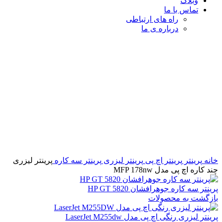
وبلاگ
تماس با ما
راه های ارتباطی
درباره ی ما
برای بزرگنمایی کلیک کنید
خانه
پرینتر
پرینتر اچ پی
پرینتر لیزری
پرینتر سه کاره
پرینتر لیزری
چند کاره اچ‌ پی مدل MFP 178nw
پرینتر سه کاره جوهرافشان HP GT 5820
بازگشت به محصولات
پرینتر لیزری رنگی اچ پی مدل LaserJet M255dw