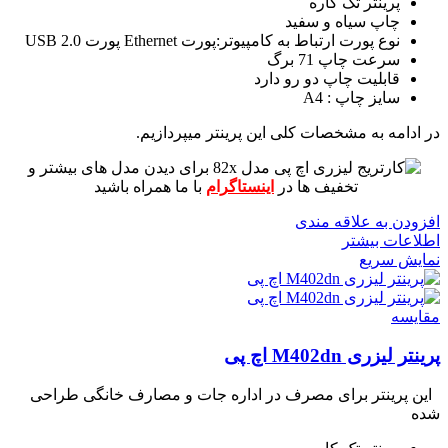
پرینتر تک کاره
چاپ سیاه و سفید
نوع پورت ارتباط به کامپیوتر:پورت Ethernet پورت USB 2.0
سرعت چاپ 71 برگ
قابلیت چاپ دو رو دارد
سایز چاپ : A4
در ادامه به مشخصات کلی این پرینتر میپردازیم.
برای دیدن مدل های بیشتر و
تخفیف ها در
اینستاگرام
با ما همراه باشید
افزودن به علاقه مندی
اطلاعات بیشتر
نمایش سریع
مقايسه
پرینتر لیزری M402dn اچ پی
این پرینتر برای مصرف در اداره جات و مصارف خانگی طراحی
شده