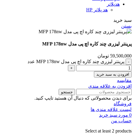
هدپلاتر
هد پلاتر HP
سبد خرید
بستن
پرینتر لیزری چند کاره اچ‌ پی مدل MFP 178nw
59,500,000
تومان
پرینتر لیزری چند کاره اچ‌ پی مدل MFP 178nw عدد
افزودن به سبد خرید
مقايسه
افزودن به علاقه مندی
جستجو
برای دیدن محصولاتی که دنبال آن هستید تایپ کنید.
فروشگاه
لیست علاقه مندی ها
0
مورد
سبد خرید
حساب من
Select at least 2 products