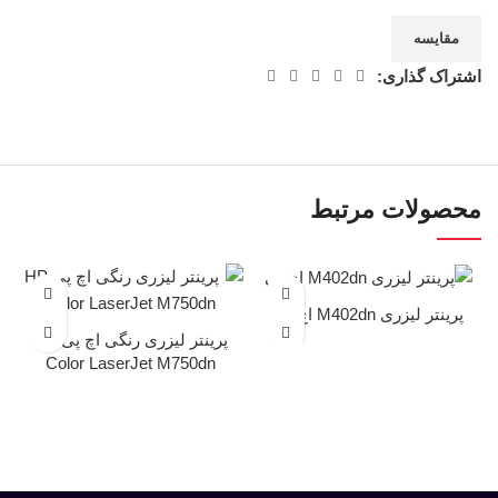
مقایسه
اشتراک گذاری:
محصولات مرتبط
پرینتر لیزری M402dn اچ پی
پرینتر لیزری رنگی اچ پی HP
Color LaserJet M750dn