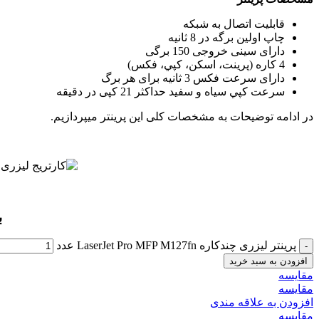
قابلیت اتصال به شبکه
چاپ اولین برگه در 8 ثانیه
دارای سینی خروجی 150 برگی
4 کاره (پرينت، اسکن، کپي، فکس)
دارای سرعت فکس 3 ثانیه برای هر برگ
سرعت کپي سياه و سفيد حداکثر 21 کپی در دقیقه
در ادامه توضیحات به مشخصات کلی این پرینتر میپردازیم.
ب
پرینتر لیزری چندکاره LaserJet Pro MFP M127fn عدد
افزودن به سبد خرید
مقايسه
مقایسه
افزودن به علاقه مندی
مقایسه