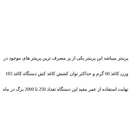
ینتر میباشد این پرینتر یکی از پر مصرف ترین پرینتر های موجود در
حجم مخزن ورودی کاغذ این پرینتر 150 برگ با سایز های فوق می باشد ظرفیت سینی خروجی کاغذ این پرینتر 100 برگه است حداقل کشش وزن کاغذ 60 گرم و حداکثر توان کشش کاغذ کش دستگاه کاغذ 165
برای اطمینان از نهایت استفاده از عمر مفید این دستگاه تعداد 250 تا 2000 برگ در ماه