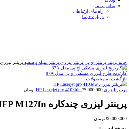
وبلاگ
تماس با ما
راه های ارتباطی
درباره ی ما
برای بزرگنمایی کلیک کنید
خانه
پرینتر
پرینتر اچ پی
پرینتر لیزری
پرینتر سیاه و سفید
پرینتر لیزری چندکاره 127fn
کارتریج طرح لیزری مشکی اچ پی مدل 87A
بازگشت به محصولات
پرینتر لیزری HP Laserjet pro 4103fdn
75,000,000
تومان
پرینتر لیزری چندکاره LaserJet Pro MFP M127fn
90,000,000
تومان
مشخصات پرینتر