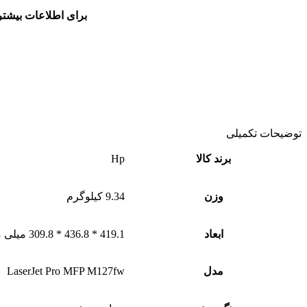
برای اطلاعات بیشتر
توضیحات تکمیلی
برند کالا
Hp
وزن
9.34 کیلوگرم
ابعاد
419.1 * 436.8 * 309.8 میلی متر
مدل
LaserJet Pro MFP M127fw