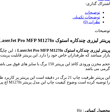
اشتراک گذاری:
توضیحات
توضیحات تکمیلی
نظرات (0)
توضیحات
پرینتر لیزری چندکاره استوک LaserJet Pro MFP M127fn
پرینتر لیزری چندکاره استوک LaserJet Pro MFP M127fn :
این چاپگر
بازار میباشد که طرفداران خاص خود را دارد. این پرینتر قابلیت پرینت به روی کاغذ با ابعاد ,B6
گرمی می باشد
این پرینتر ظرفیت چاپ 21 برگ در دقیقه است این پرینتر پر کاربرد ظرفیت چاپ 8,000 برگ در ماه را دارد البته شرکت
را توصیه کرده است وضوح کیفیت چاپ این مدل پرینتر M127fn اچ پی معادل با 1200 * 1200 dpi می باشد.
محصول کمپانی
: Hp