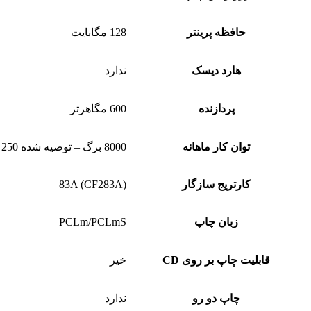
حافظه پرینتر
128 مگابایت
هارد دیسک
ندارد
پردازنده
600 مگاهرتز
توان کار ماهانه
8000 برگ – توصیه شده 250 تا 2000 برگ
کارتریج سازگار
(83A (CF283A
زبان چاپ
PCLm/PCLmS
قابلیت چاپ بر روی CD
خیر
چاپ دو رو
ندارد