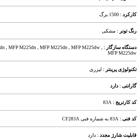
کارکرد
: 1500 برگ
رنگ تونر
: مشکی
دستگاه سازگار
5dn , MFP M225dn , MFP M225dn , MFP M225dw ,
MFP M225dw
تکنولوژی پرینتر
: لیزری
گارانتی
:
دارد
کد کارتریج
: 83A
کد فنی
: 83A به شماره فنی CF283A
قابلیت شارژ مجدد
: دارد