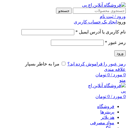
جستجو
ورود / ثبت نام
ورود
ایجاد یک حساب کاربری
نام کاربری یا آدرس ایمیل
*
رمز عبور
*
ورود
رمز عبور را فراموش کرده اید؟
مرا به خاطر بسپار
علاقه مندی
0
مورد
/
0
تومان
منو
0
مورد
/
0
تومان
فروشگاه
پرینترها
هد پلاتر
مواد مصرفی