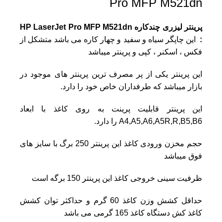
Pro MFP M521dn
پرینتر لیزری چندکاره HP LaserJet Pro MFP M521dn
:
این چاپگر سیاه و سفید و چهار کاره می باشد متشکل از
فکس ، اسکنر ، کپی و پرینتر میباشد
این پرینتر یکی از پر مصرف ترین پرینتر های موجود در
بازار میباشد که طرفداران خاص خود را دارد.
این پرینتر قابلیت پرینت به روی کاغذ با ابعاد
A4,A5,A6,A5R,R,B5,B6 را دارد.
حجم مخزن ورودی کاغذ این پرینتر 250 برگ با سایز های
فوق میباشد
ظرفیت سینی خروجی کاغذ این پرینتر 150 برگه است
حداقل کشش وزن کاغذ 60 گرم و حداکثر توان کشش
کاغذ کش دستگاه کاغذ 165 گرمی می باشد