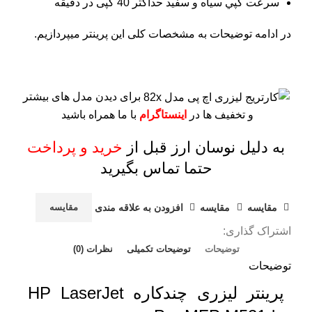
سرعت کپي سياه و سفيد حداکثر 40 کپی در دقیقه
در ادامه توضیحات به مشخصات کلی این پرینتر میپردازیم.
برای دیدن مدل های بیشتر
و تخفیف ها در
اینستاگرام
با ما همراه باشید
به دلیل نوسان ارز قبل از
خرید و پرداخت
حتما تماس بگیرید
مقايسه
مقایسه
افزودن به علاقه مندی
مقایسه
اشتراک گذاری:
توضیحات
توضیحات تکمیلی
نظرات (0)
توضیحات
پرینتر لیزری چندکاره HP LaserJet