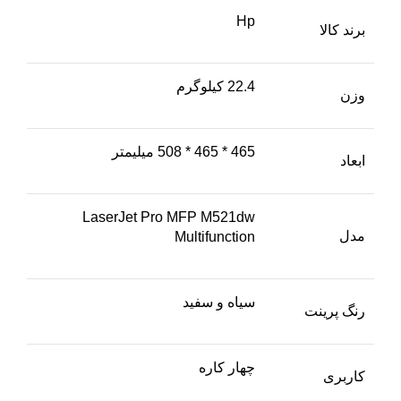
Hp
برند کالا
22.4 کیلوگرم
وزن
465 * 465 * 508 میلیمتر
ابعاد
LaserJet Pro MFP M521dw
مدل
Multifunction
سیاه و سفید
رنگ پرینت
چهار کاره
کاربری