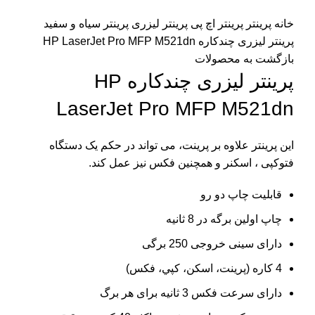
برای بزرگنمایی کلیک کنید
خانه
پرینتر
پرینتر اچ پی
پرینتر لیزری
پرینتر سیاه و سفید
پرینتر لیزری چندکاره HP LaserJet Pro MFP M521dn
بازگشت به محصولات
پرینتر لیزری چندکاره HP
LaserJet Pro MFP M521dn
این پرینتر علاوه بر پرینت، می تواند در حکم یک دستگاه
فتوکپی ، اسکنر و همچنین فکس نیز عمل کند.
قابلیت چاپ دو رو
چاپ اولین برگه در 8 ثانیه
دارای سینی خروجی 250 برگی
4 کاره (پرينت، اسکن، کپي، فکس)
دارای سرعت فکس 3 ثانیه برای هر برگ