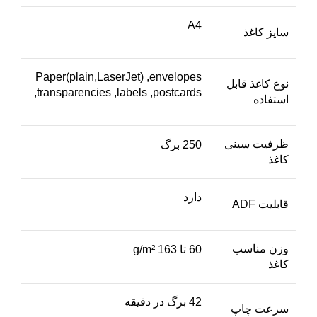
A4
سایز کاغذ
Paper(plain,LaserJet) ,envelopes
نوع کاغذ قابل
,transparencies ,labels ,postcards
استفاده
ظرفیت سینی
250 برگ
کاغذ
دارد
قابلیت ADF
وزن مناسب
60 تا 163 g/m²
کاغذ
42 برگ در دقیقه
سرعت چاپ