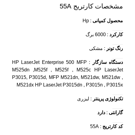
مشخصات کارتریج 55A
محصول کمپانی
: Hp
کارکرد
: 6000 برگ
رنگ تونر
: مشکی
دستگاه سازگار
: HP LaserJet Enterprise 500 MFP
M525dn ,M525f , M525f , M525c HP LaserJet
P3015, P3015d, MFP M521dn, M521dw, M521dw ,
M521dx HP LaserJet P3015dn , P3015n , P3015x
تکنولوژی پرینتر
: لیزری
گارانتی
:
دارد
کد کارتریج
: 55A