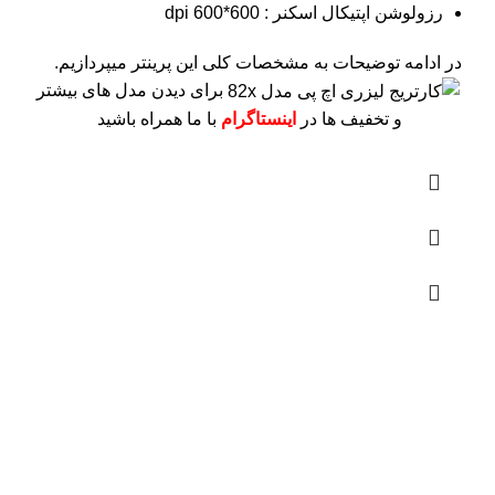
رزولوشن اپتیکال اسکنر : 600*600 dpi
در ادامه توضیحات به مشخصات کلی این پرینتر میپردازیم.
برای دیدن مدل های بیشتر
و تخفیف ها در
اینستاگرام
با ما همراه باشید
درباره ما
فروشگاه اینترنتی
آنلاین اچ پی
نمایندگی رسمی محصولات اچ پی
در ایران ، با بیش از دو دهه فعالیت مستمر در عرصه خرید ،
فروش و خدمات پس از فروش محصولات کمپانی اچ پی.