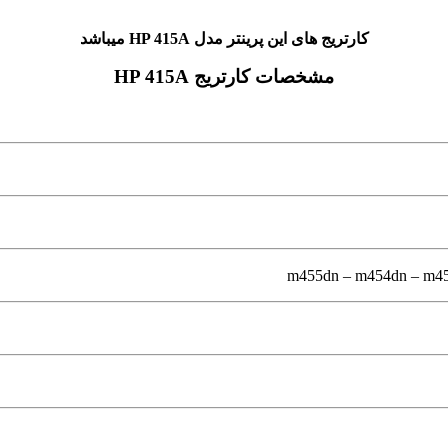
کارتریج های این پرینتر مدل HP 415A میباشد
مشخصات کارتریج HP 415A