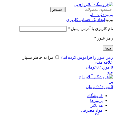
جستجو
ورود / ثبت نام
ورود
ایجاد یک حساب کاربری
نام کاربری یا آدرس ایمیل
*
رمز عبور
*
ورود
رمز عبور را فراموش کرده اید؟
مرا به خاطر بسپار
علاقه مندی
0
مورد
/
0
تومان
منو
0
مورد
/
0
تومان
فروشگاه
پرینترها
هد پلاتر
مواد مصرفی