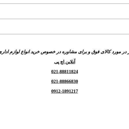
 در مورد کالای فوق و برای مشاوره در خصوص خرید انواع لوازم اداری
آنلاین اچ پی
021-88811824
021-88866830
0912-1891217