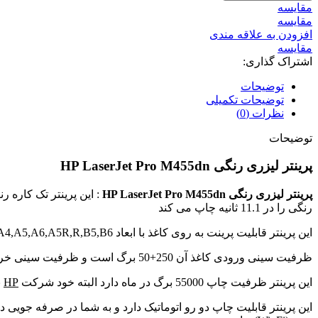
مقايسه
مقایسه
افزودن به علاقه مندی
مقایسه
اشتراک گذاری:
توضیحات
توضیحات تکمیلی
نظرات (0)
توضیحات
پرینتر لیزری رنگی HP LaserJet Pro M455dn
پرینتر لیزری رنگی HP LaserJet Pro M455dn
رنگی را در 11.1 ثانیه چاپ می کند
این پرینتر قابلیت پرینت به روی کاغذ با ابعاد A4,A5,A6,A5R,R,B5,B6 را دارد.
ظرفیت سینی ورودی کاغذ آن 250+50 برگ است و ظرفیت سینی خروجی آن 150 برگ است حداقل کشش وزن کاغذ 60 گرم و حداکثر توان کشش کاغذ کش دستگاه کاغذ 180 گرمی می باشد
این پرینتر ظرفیت چاپ 55000 برگ در ماه دارد البته خود شرکت
HP
بین 900 صفحه تا 0
این پرینتر قابلیت چاپ دو رو اتوماتیک دارد و به شما در صرفه جویی در وقت کمک می کند این پرینتر در ابعاد 33.8 ×