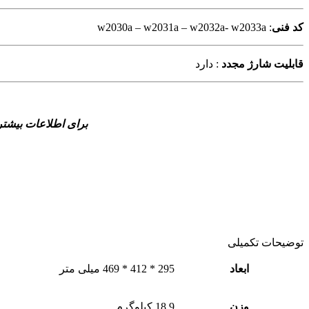
کد فنی
: w2030a – w2031a – w2032a- w2033a
قابلیت شارژ مجدد
: دارد
برای اطلاعات بیشتر
توضیحات تکمیلی
ابعاد
295 * 412 * 469 میلی متر
وزن
18.9 کیلوگرم