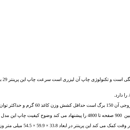
480 را پیشنهاد می کند وضوح کیفیت چاپ این مدل پرینتر M455dn اچ پی معادل با 600 * 600 dpi است
 59.9 × 54.5 میلی متر وزن آن هم تقریبا 40900 کیلوگرم است این