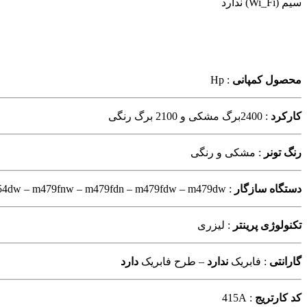
سیم (Wi_Fi) ندارد
محصول کمپانی
: Hp
کارکرد
: 2400برگ مشکی و 2100 برگ رنگی
رنگ تونر
: مشکی و رنگی
دستگاه سازگار
: m455dn – m454dn – m454dw – m479fnw – m479fdn – m479fdw – m479dw
تکنولوژی پرینتر
: لیزری
گارانتی
: فابریک
ندارد
– طرح فابریک
دارد
کد کارتریج
: 415A