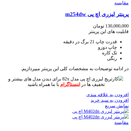
مقايسه
پرینتر لیزری اچ پی m254dw
130,000,000
تومان
قابلیت های این پرینتر
قدرت چاپ 21 برگ در دقیقه
چاپ دورو
تک کاره
رنگی
در ادامه توضیحات به مشخصات کلی این پرینتر میپردازیم.
برای دیدن مدل های بیشتر و
تخفیف ها در
اینستاگرام
با ما همراه باشید
افزودن به علاقه مندی
افزودن به سبد خرید
نمایش سریع
مقايسه