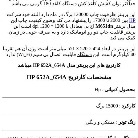
حداکثر توان کشش کاغذ کش دستگاه کاغذ 180 گرمی می باشد
این پرینتر ظرفیت چاپ 120000 برگ در ماه دارد البته خود شرکت
HP
بین 2000 تا 17000 را پیشنهاد می کند
وضوح کیفیت چاپ این
مدل پرینتر
M651dn
اچ پی معادل با 1200 * 1200 dpi است
این
پرینتر قابلیت چاپ دو رو اتوماتیک دارد و به صرفه جویی در زمان
کمک می کند
این پرینتر در ابعاد
454 × 520 × 551 میلی‌متر است
وزن آن هم تقریبا
40 کیلوگرم است
این
دستگاه
قابلیت اتصال بی سیم (Wi_Fi) ندارد
کارتریج های این پرینتر مدل HP 652A_654A میباشد
مشخصات کارتریج HP 652A_654A
محصول کمپانی
: Hp
کارکرد
: 15000 برگ
رنگ تونر
: مشکی و رنگی