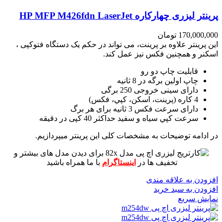
پرینتر لیزری چهارکاره HP MFP M426fdn LaserJet
170,000,000
تومان
این پرینتر علاوه بر پرینت، می تواند در حکم یک دستگاه فتوکپی ،
اسکنر و همچنین فکس نیز عمل کند.
قابلیت چاپ دو رو
چاپ اولین برگه در 8 ثانیه
دارای سینی خروجی 250 برگی
4 کاره (پرينت، اسکن، کپي، فکس)
دارای سرعت فکس 3 ثانیه برای هر برگ
سرعت کپي سياه و سفيد حداکثر 40 کپی در دقیقه
در ادامه توضیحات به مشخصات کلی این پرینتر میپردازیم.
برای دیدن مدل های بیشتر و
تخفیف ها در
اینستاگرام
با ما همراه باشید
افزودن به علاقه مندی
افزودن به سبد خرید
نمایش سریع