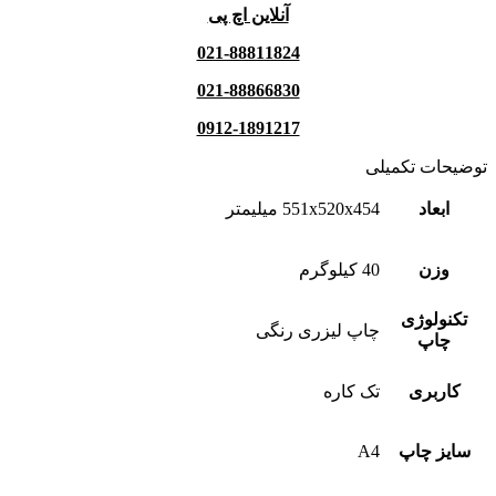
آنلاین اچ پی
021-88811824
021-88866830
0912-1891217
توضیحات تکمیلی
ابعاد
551x520x454 میلیمتر
وزن
40 کیلوگرم
تکنولوژی
چاپ لیزری رنگی
چاپ
کاربری
تک کاره
سایز چاپ
A4