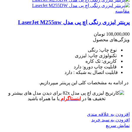
مقايسه
پرینتر لیزری رنگی اچ پی مدل LaserJet M255nw
108,000,000
تومان
ویژگی‌های محصول
نوع چاپ: رنگی
تکنولوژی چاپ: لیزری
کاربری: تک کاره
قابلیت چاپ دورو: دارد
قابلیت اتصال به شبکه : دارد
در ادامه به مشخصات کلی این پرینتر میپردازیم.
برای دیدن مدل های بیشتر و
تخفیف ها در
اینستاگرام
با ما همراه باشید
افزودن به علاقه مندی
افزودن به سبد خرید
نمایش سریع