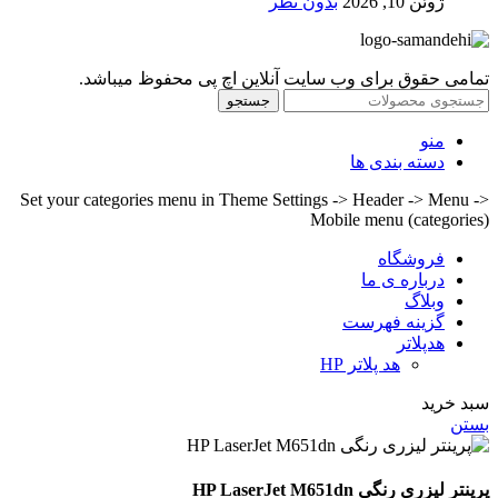
ژوئن 10, 2026
بدون نظر
تمامی حقوق برای وب سایت آنلاین اچ پی محفوظ میباشد.
جستجو
منو
دسته بندی ها
Set your categories menu in Theme Settings -> Header -> Menu ->
Mobile menu (categories)
فروشگاه
درباره ی ما
وبلاگ
گزینه فهرست
هدپلاتر
هد پلاتر HP
سبد خرید
بستن
پرینتر لیزری رنگی HP LaserJet M651dn