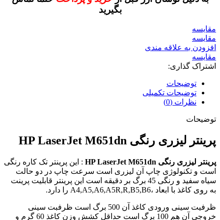
بگیرید
مقايسه
مقایسه
افزودن به علاقه مندی
مقایسه
اشتراک گذاری:
توضیحات
توضیحات تکمیلی
نظرات (0)
توضیحات
پرینتر لیزری رنگی HP LaserJet M651dn
پرینتر لیزری رنگی HP LaserJet M651dn
: این پرینتر تک کاره رنگی
است و تکنولوژی چاپ آن لیزری است
سرعت چاپ در دو حالت
سیاه سفید و رنگی 45 برگ بر دقیقه است
این پرینتر قابلیت پرینت
به روی کاغذ با ابعاد ،A4,A5,A6,A5R,R,B5,B6 را دارد.
ظرفیت سینی ورودی کاغذ آن 500 برگ است
ظرفبت سینی
خروجی آن هم 100 برگ است
حداقل کشش وزن کاغذ 60 گرم و