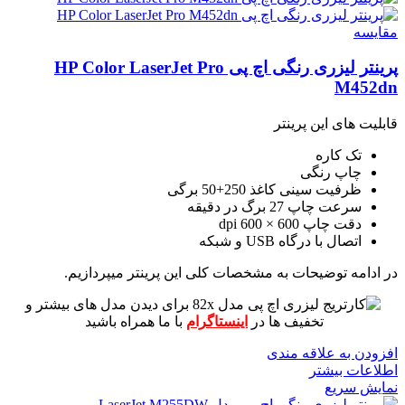
مقايسه
پرینتر لیزری رنگی اچ پی HP Color LaserJet Pro
M452dn
قابلیت های این پرینتر
تک کاره
چاپ رنگی
ظرفیت سینی کاغذ 250+50 برگی
سرعت چاپ 27 برگ در دقیقه
دقت چاپ 600 × 600 dpi
اتصال با درگاه USB و شبکه
در ادامه توضیحات به مشخصات کلی این پرینتر میپردازیم.
برای دیدن مدل های بیشتر و
تخفیف ها در
اینستاگرام
با ما همراه باشید
افزودن به علاقه مندی
اطلاعات بیشتر
نمایش سریع