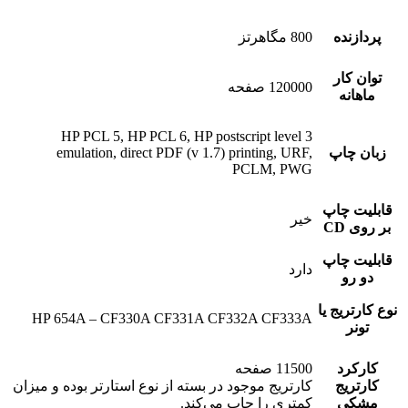
پردازنده
800 مگاهرتز
توان کار
120000 صفحه
ماهانه
HP PCL 5, HP PCL 6, HP postscript level 3
زبان چاپ
emulation, direct PDF (v 1.7) printing, URF,
PCLM, PWG
قابلیت چاپ
خیر
بر روی CD
قابلیت چاپ
دارد
دو رو
نوع کارتریج یا
HP 654A – CF330A CF331A CF332A CF333A
تونر
کارکرد
11500 صفحه
کارتریج
کارتریج موجود در بسته از نوع استارتر بوده و میزان
مشکی
کمتری را چاپ می‌کند.