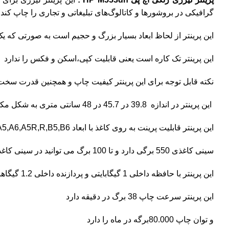
گرافیکی در بروشورها و کاتالوگ‌های تبلیغاتی و تجاری را چاپ کند
این پرینتر از لحاظ ابعاد بسیار بزرگ و حجیم است به صورتی که ی
این پرینتر تک کاره است یعنی قابلیت کپی،اسکن و فکس را ندارد
نکته قابل توجه برای این پرینتر کیفیت چاپ و همچنین قدرت سخت
این پرینتر در اندازه 39.8 در 45.7 در 48 سانتی متری به شکل مکعبی مانند طراحی شده است
این پرینتر قابلیت پرینت به روی کاغذ با ابعاد A4,A5,A6,A5R,R,B5,B6 را دارد
سینی کاغذی 550 برگی دارد و تا 100 برگ می توانید در سینی کاغذی چند منظوره قرار گیرد
این پرینتر با حافظه داخلی 1 گیگابایتی و پردازنده داخلی 1.2 گیگاهرتزی دارای یکی از قوی ترین سخت افزار های بازار پرینتر را دارد
این پرینتر سرعت چاپ 38 برگ در دقیقه دارد
و توان چاپ 80.000برگه در ماه را دارد