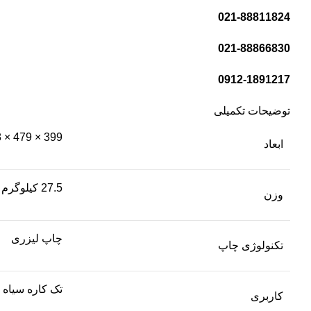
021-88811824
021-88866830
0912-1891217
توضیحات تکمیلی
399 × 479 × 458 میلی‌متر
ابعاد
27.5 کیلوگرم
وزن
چاپ لیزری
تکنولوژی چاپ
تک کاره سیاه 
کاربری