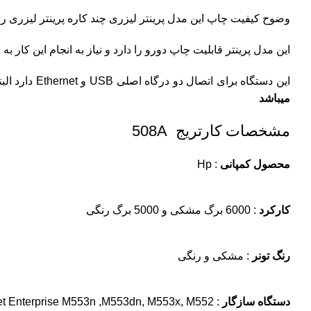
وضوح کیفیت چاپ این مدل پرینتر لیزری چند کاره پرینتر لیزری رنگی تک کاره اچ پی HP M553d اچ پی معادل بادق
این مدل پرینتر قابلیت چاپ دورو را دارد و نیاز به انجام این کار
این دستگاه برای اتصال دو درگاه اصلی USB و Ethernet دارد البته این دستگاه قابلیت اتصال Wi_Fi اما با همین دو پورت اتصال وظیفه خود را به خوبی انجام می دهد
میباشد
مشخصات کارتریج 508A
محصول کمپانی
: Hp
کارکرد
: 6000 برگ مشکی و 5000 برگ رنگی
رنگ تونر
: مشکی و رنگی
دستگاه سازگار
: HP Color LaserJet Enterprise M553n ,M553dn, M553x, M552