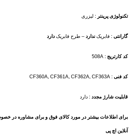
تکنولوژی پرینتر
: لیزری
گارانتی
: فابریک
ندارد
– طرح فابریک
دارد
کد کارتریج
: 508A
کد فنی
: CF360A, CF361A, CF362A, CF363A
قابلیت شارژ مجدد
: دارد
برای اطلاعات بیشتر در مورد کالای فوق و برای مشاوره در خصوص 
آنلاین اچ پی