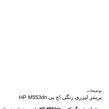
توضیحات
پرینتر لیزری رنگی اچ پی HP M553dn
پرینتر لیزری رنگی اچ پی HP M553dn :
این پرینتر لیزری برا