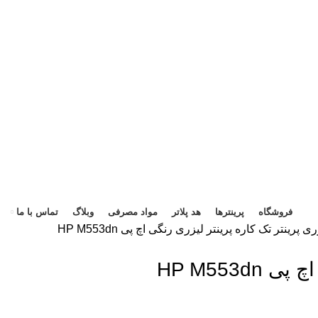
هد 
فروشگاه
پرینترها
هد پلاتر
مواد مصرفی
وبلاگ
تماس با ما
زری
پرینتر تک کاره
پرینتر لیزری رنگی اچ پی HP M553dn
HP M553d