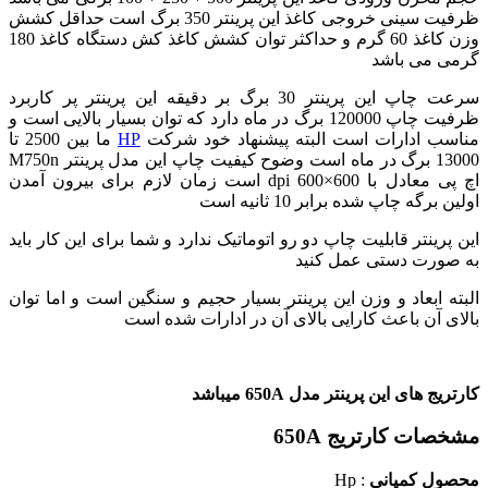
ظرفیت سینی خروجی کاغذ این پرینتر 350 برگ است
حداقل کشش
وزن کاغذ 60 گرم و حداکثر توان کشش کاغذ کش دستگاه کاغذ 180
گرمی می باشد
سرعت چاپ این پرینتر 30 برگ بر دقیقه
این پرینتر پر کاربرد
ظرفیت چاپ 120000 برگ در ماه دارد
که توان بسیار بالایی است و
مناسب ادارات است
البته پیشنهاد خود شرکت
HP
ما بین 2500 تا
13000 برگ در ماه است
وضوح کیفیت چاپ این مدل پرینتر M750n
اچ پی معادل با 600×600 dpi است
زمان لازم برای بیرون آمدن
اولین برگه چاپ شده برابر 10 ثانیه است
این پرینتر قابلیت چاپ دو رو اتوماتیک ندارد و شما برای این کار باید
به صورت دستی عمل کنید
البته ابعاد و وزن این پرینتر بسیار حجیم و سنگین است و اما توان
بالای آن باعث کارایی بالای آن در ادارات شده است
کارتریج های این پرینتر مدل 650A میباشد
مشخصات کارتریج 650A
محصول کمپانی
: Hp