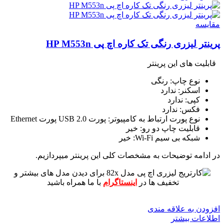
مقايسه
پرینتر لیزری رنگی تک کاره اچ پی HP M553n
قابلیت های این پرینتر
نوع چاپ: رنگی
اسکنر: ندارد
کپی: ندارد
فکس: ندارد
نوع پورت ارتباط به کامپیوتر: پورت USB 2.0 پورت Ethernet
قابلیت چاپ دو رو: خیر
شبکه بی سیم Wi-Fi: خیر
در ادامه توضیحات به مشخصات کلی این پرینتر میپردازیم.
برای دیدن مدل های بیشتر و
تخفیف ها در
اینستاگرام
با ما همراه باشید
افزودن به علاقه مندی
اطلاعات بیشتر