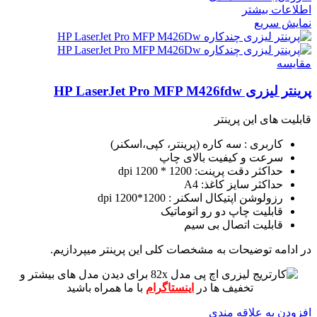
اطلاعات بیشتر
نمایش سریع
مقايسه
پرینتر لیزری HP LaserJet Pro MFP M426fdw
قابلیت های این پرینتر
کاربری : سه کاره (پرینتر، کپی،اسکنر)
سرعت و کیفیت بالای چاپ
حداکثر دقت پرینت: 1200 * 1200 dpi
حداکثر سایز کاغذ: A4
رزولوشن اپتیکال اسکنر : 1200*1200 dpi
قابلیت چاپ دو رو اتوماتیک
قابلیت اتصال بی سیم
در ادامه توضیحات به مشخصات کلی این پرینتر میپردازیم.
برای دیدن مدل های بیشتر و
تخفیف ها در
اینستاگرام
با ما همراه باشید
افزودن به علاقه مندی