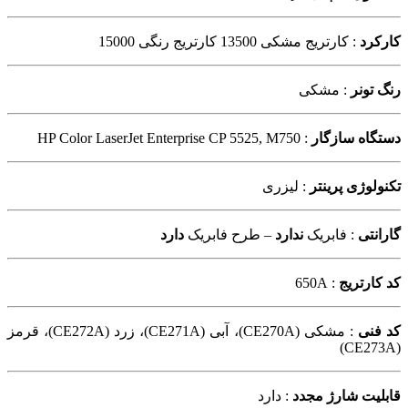
کارکرد
: کارتریج مشکی 13500 کارتریج رنگی 15000
رنگ تونر
: مشکی
دستگاه سازگار
: HP Color LaserJet Enterprise CP 5525, M750
تکنولوژی پرینتر
: لیزری
گارانتی
: فابریک
ندارد
– طرح فابریک
دارد
کد کارتریج
: 650A
کد فنی
:
مشکی (CE270A)، آبی (CE271A)، زرد (CE272A)، قرمز
(CE273A)
قابلیت شارژ مجدد
: دارد