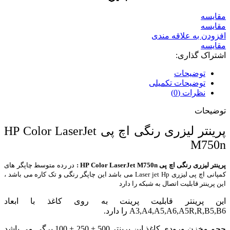
مقايسه
مقایسه
افزودن به علاقه مندی
مقایسه
اشتراک گذاری:
توضیحات
توضیحات تکمیلی
نظرات (0)
توضیحات
پرینتر لیزری رنگی اچ پی HP Color LaserJet
M750n
پرینتر لیزری رنگی اچ پی HP Color LaserJet M750n
:
در رده متوسط چاپگر های
کمپانی اچ پی لیزری Laser jet Hp می باشد این چاپگر رنگی و تک کاره می باشد ،
این پرینتر قابلیت اتصال به شبکه را دارد
این پرینتر قابلیت پرینت به روی کاغذ با ابعاد
A3,A4,A5,A6,A5R,R,B5,B6 را دارد.
حجم مخزن ورودی کاغذ این پرینتر 500 + 250 + 100 برگی می باشد