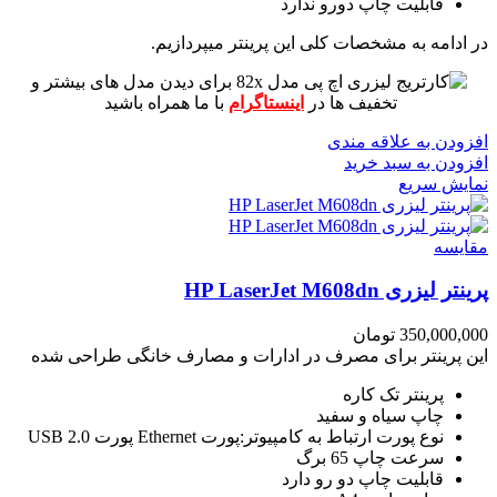
قابلیت چاپ دورو ندارد
در ادامه به مشخصات کلی این پرینتر میپردازیم.
برای دیدن مدل های بیشتر و
تخفیف ها در
اینستاگرام
با ما همراه باشید
افزودن به علاقه مندی
افزودن به سبد خرید
نمایش سریع
مقايسه
پرینتر لیزری HP LaserJet M608dn
350,000,000
تومان
این پرینتر برای مصرف در ادارات و مصارف خانگی طراحی شده
پرینتر تک کاره
چاپ سیاه و سفید
نوع پورت ارتباط به کامپیوتر:پورت Ethernet پورت USB 2.0
سرعت چاپ 65 برگ
قابلیت چاپ دو رو دارد