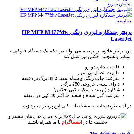
نمایش سریع
مقايسه
پرینتر چندکاره لیزری رنگی HP MFP M477fdw
LaserJet
این پرینتر علاوه بر پرینت، می تواند در حکم یک دستگاه فتوکپی ،
اسکنر و همچنین فکس نیز عمل کند.
قابلیت چاپ دو رو
قابلیت اتصال بی سیم
سرعت چاپ رنگی و سیاه سفید تا 38 برگ بر دقیقه
دارای سینی خروجی 250 برگی
4 کاره (پرينت، اسکن، کپي، فکس)
سرعت کپي سياه و سفيد حداکثر 40 کپی در دقیقه
در ادامه توضیحات به مشخصات کلی این پرینتر میپردازیم.
برای دیدن مدل های بیشتر و
تخفیف ها در
اینستاگرام
با ما همراه باشید
افزودن به علاقه مندی