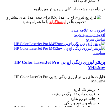
سایز چاپ : A4
در ادامه به مشخصات کلی این پرینتر میپردازیم.
برای دیدن مدل های بیشتر و
تخفیف ها در
اینستاگرام
با ما همراه باشید
افزودن به علاقه مندی
افزودن به سبد خرید
نمایش سریع
مقايسه
پرینتر لیزری رنگی اچ پی HP Color LaserJet Pro
M452nw
قابلیت های پرینتر لیزری رنگی اچ پی HP Color LaserJet Pro
M452nw
پرینتر تک کاره
قدرت چاپ 27 برگ در دقیقه
چاپ دو رو ندارد
سیاه و سفید و رنگی