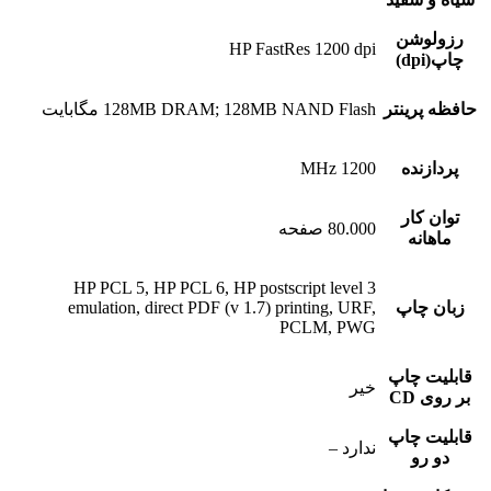
رزولوشن
HP FastRes 1200 dpi
چاپ(dpi)
حافظه پرینتر
128MB DRAM; 128MB NAND Flash مگابایت
پردازنده
1200 MHz
توان کار
80.000 صفحه
ماهانه
HP PCL 5, HP PCL 6, HP postscript level 3
زبان چاپ
emulation, direct PDF (v 1.7) printing, URF,
PCLM, PWG
قابلیت چاپ
خیر
بر روی CD
قابلیت چاپ
ندارد –
دو رو