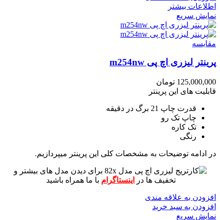
اطلاعات بیشتر
نمایش سریع
مقايسه
پرینتر لیزری اچ پی m254nw
125,000,000
تومان
قابلیت های این پرینتر
قدرت چاپ 21 برگ در دقیقه
چاپ تک رو
تک کاره
رنگی
در ادامه توضیحات به مشخصات کلی این پرینتر میپردازیم.
برای دیدن مدل های بیشتر و
تخفیف ها در
اینستاگرام
با ما همراه باشید
افزودن به علاقه مندی
افزودن به سبد خرید
نمایش سریع