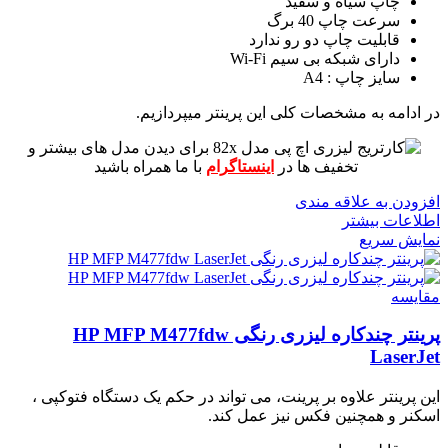
چاپ سیاه و سفید
سرعت چاپ 40 برگ
قابلیت چاپ دو رو ندارد
دارای شبکه بی سیم Wi-Fi
سایز چاپ : A4
در ادامه به مشخصات کلی این پرینتر میپردازیم.
برای دیدن مدل های بیشتر و
تخفیف ها در
اینستاگرام
با ما همراه باشید
افزودن به علاقه مندی
اطلاعات بیشتر
نمایش سریع
مقايسه
پرینتر چندکاره لیزری رنگی HP MFP M477fdw
LaserJet
این پرینتر علاوه بر پرینت، می تواند در حکم یک دستگاه فتوکپی ،
اسکنر و همچنین فکس نیز عمل کند.