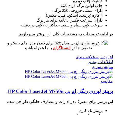
قابلیت چاپ دو رو
چاپ اولین برگه در 8 ثانیه
دارای سینی خروجی 250 برگی
4 کاره (پرينت، اسکن، کپي، فکس)
دارای سرعت فکس 3 ثانیه برای هر برگ
سرعت کپي سياه و سفيد حداکثر 40 کپی در دقیقه
در ادامه توضیحات به مشخصات کلی این پرینتر میپردازیم.
برای دیدن مدل های بیشتر و
تخفیف ها در
اینستاگرام
با ما همراه باشید
افزودن به علاقه مندی
اطلاعات بیشتر
نمایش سریع
مقايسه
پرینتر لیزری رنگی اچ پی HP Color LaserJet M750n
این پرینتر برای مصرف در ادارات و مصارف خانگی طراحی شده
پرینتر تک کاره