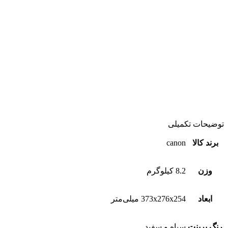
توضیحات تکمیلی
برند کالا
canon
وزن
8.2 کیلوگرم
ابعاد
373x276x254 میلی‌متر
رنگ پرینت
سیاه و سفید