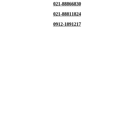
021-88866830
021-88811824
0912-1891217