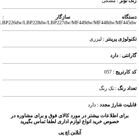
رنگ تونر
: مشکی
دستگاه سازگار
:
LBP226dw
/
LBP228dw/LBP227dw/MF449dw/MF448dw/MF445dw
تکنولوژی پرینتر
: لیزری
گارانتی
:
دارد
کد کارتریج
: 057
تعداد رنگ
: تک رنگ
قابلیت شارژ مجدد
: دارد
برای اطلاعات بیشتر در مورد کالای فوق و برای مشاوره در
خصوص خرید انواع لوازم اداری لطفا تماس بگیرید
آنلاین اچ پی