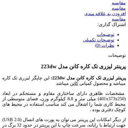
مقايسه
مقایسه
افزودن به علاقه مندی
مقایسه
اشتراک گذاری:
توضیحات
توضیحات تکمیلی
نظرات (0)
توضیحات
پرینتر لیزری تک کاره کانن مدل 223dw
پرینتر لیزری تک کاره کانن مدل 223dw:
این چاپگر لیزری تک کاره
میباشد و محصول کمپانی
کانن
میباشد
مشخصات ظاهری دارای ساختاری مقاوم و مستحکم در ابعاد
(401x373x250) میلی متر و 8.8 کیلوگرم وزن، فضای متوسطی از
محیط کاری شما را اشغال می کند مناسب استفاده در محیط های
کوچک دفتری بوده .
از دیگر امکانات این پرینتر می توان به پورت های اتصال (USB 2.0)
جهت ارتباط با رایانه، سرعت چاپ با این پرینتر در حدود 32 برگ در