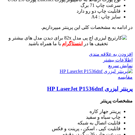
سرعت چاپ 71 برگ
قابلیت چاپ دو رو دارد
سایز چاپ : A4
در ادامه به مشخصات کلی این پرینتر میپردازیم.
برای دیدن مدل های بیشتر و
تخفیف ها در
اینستاگرام
با ما همراه باشید
افزودن به علاقه مندی
اطلاعات بیشتر
نمایش سریع
مقايسه
پرینتر لیزری HP LaserJet P1536dnf
مشخصات پرینتر
پرینتر جهار کاره
چاپ سیاه و سفید
قابلیت اتصال به شبکه
قابلیت کپی ، اسکن ، پرینت و فکس
سرعت چاپ 26 برگ در دقیقه