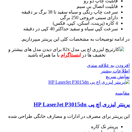
قابلیت چاپ دو رو
قابلیت اتصال بی سیم
سرعت چاپ رنگی و سیاه سفید تا 38 برگ بر دقیقه
دارای سینی خروجی 250 برگی
4 کاره (پرينت، اسکن، کپي، فکس)
سرعت کپي سياه و سفيد حداکثر 40 کپی در دقیقه
در ادامه توضیحات به مشخصات کلی این پرینتر میپردازیم.
برای دیدن مدل های بیشتر و
تخفیف ها در
اینستاگرام
با ما همراه باشید
افزودن به علاقه مندی
اطلاعات بیشتر
نمایش سریع
مقايسه
پرینتر لیزری اچ پی HP LaserJet P3015dn
این پرینتر برای مصرف در ادارات و مصارف خانگی طراحی شده
پرینتر تک کاره