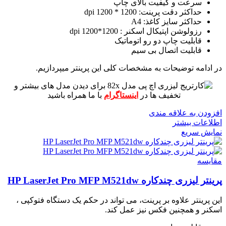
سرعت و کیفیت بالای چاپ
حداکثر دقت پرینت: 1200 * 1200 dpi
حداکثر سایز کاغذ: A4
رزولوشن اپتیکال اسکنر : 1200*1200 dpi
قابلیت چاپ دو رو اتوماتیک
قابلیت اتصال بی سیم
در ادامه توضیحات به مشخصات کلی این پرینتر میپردازیم.
برای دیدن مدل های بیشتر و
تخفیف ها در
اینستاگرام
با ما همراه باشید
افزودن به علاقه مندی
اطلاعات بیشتر
نمایش سریع
مقايسه
پرینتر لیزری چندکاره HP LaserJet Pro MFP M521dw
این پرینتر علاوه بر پرینت، می تواند در حکم یک دستگاه فتوکپی ،
اسکنر و همچنین فکس نیز عمل کند.