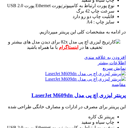
چاپ سیاه و سفید
نوع پورت ارتباط به کامپیوتر:پورت Ethernet پورت USB 2.0
سرعت چاپ 42 برگ
قابلیت چاپ دو رو دارد
سایز چاپ : A4
در ادامه به مشخصات کلی این پرینتر میپردازیم.
برای دیدن مدل های بیشتر و
تخفیف ها در
اینستاگرام
با ما همراه باشید
افزودن به علاقه مندی
اطلاعات بیشتر
نمایش سریع
مقايسه
پرینتر لیزری اچ پی مدل LaserJet M609dn
این پرینتر برای مصرف در ادارات و مصارف خانگی طراحی شده
پرینتر تک کاره
چاپ سیاه و سفید
نوع پورت ارتباط به کامپیوتر:پورت Ethernet پورت USB 2.0