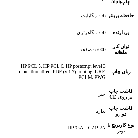
چاپ(dpi)
حافظه پرینتر
256 مگابایت
پردازنده
750 مگاهرتزی
توان کار
65000 صفحه
ماهانه
HP PCL 5, HP PCL 6, HP postscript level 3
زبان چاپ
emulation, direct PDF (v 1.7) printing, URF,
PCLM, PWG
قابلیت چاپ
خیر
بر روی CD
قابلیت چاپ
ندارد
دو رو
نوع کارتریج یا
HP 93A – CZ192A
تونر