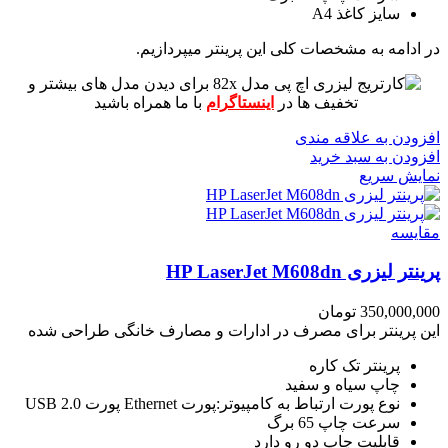
سایز کاغذ A4
در ادامه به مشخصات کلی این پرینتر میپردازیم.
برای دیدن مدل های بیشتر و
تخفیف ها در
اینستاگرام
با ما همراه باشید
افزودن به علاقه مندی
افزودن به سبد خرید
نمایش سریع
مقايسه
پرینتر لیزری HP LaserJet M608dn
350,000,000
تومان
این پرینتر برای مصرف در ادارات و مصارف خانگی طراحی شده
پرینتر تک کاره
چاپ سیاه و سفید
نوع پورت ارتباط به کامپیوتر:پورت Ethernet پورت USB 2.0
سرعت چاپ 65 برگ
قابلیت چاپ دو رو دارد