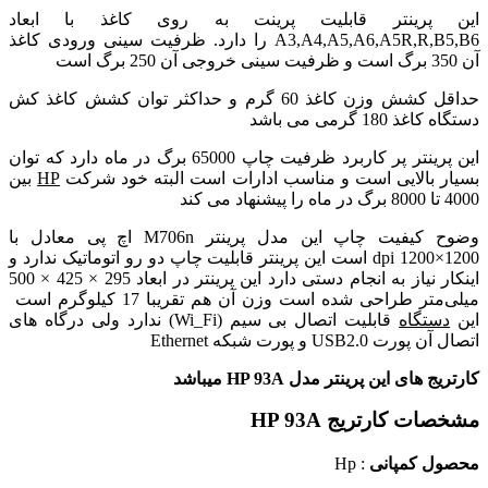
این پرینتر قابلیت پرینت به روی کاغذ با ابعاد
A3,A4,A5,A6,A5R,R,B5,B6 را دارد. ظرفیت سینی ورودی کاغذ
آن 350 برگ است و ظرفیت سینی خروجی آن 250 برگ است
حداقل کشش وزن کاغذ 60 گرم و حداکثر توان کشش کاغذ کش
دستگاه کاغذ 180 گرمی می باشد
این پرینتر پر کاربرد ظرفیت چاپ 65000 برگ در ماه دارد که توان
بسیار بالایی است و مناسب ادارات است البته خود شرکت
HP
بین
4000 تا 8000 برگ در ماه را پیشنهاد می کند
وضوح کیفیت چاپ این مدل پرینتر M706n اچ پی معادل با
1200×1200 dpi است این پرینتر قابلیت چاپ دو رو اتوماتیک ندارد و
اینکار نیاز به انجام دستی دارد این پرینتر در ابعاد
295 × 425 × 500
میلی‌متر
طراحی شده است وزن آن هم تقریبا 17 کیلوگرم است
این
دستگاه
قابلیت اتصال بی سیم (Wi_Fi) ندارد ولی درگاه های
اتصال آن پورت USB2.0 و پورت شبکه Ethernet
کارتریج های این پرینتر مدل HP 93A میباشد
مشخصات کارتریج HP 93A
محصول کمپانی
: Hp