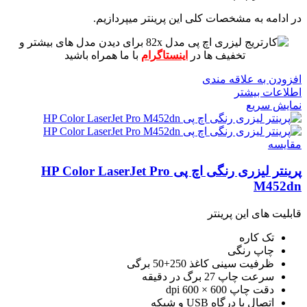
در ادامه به مشخصات کلی این پرینتر میپردازیم.
برای دیدن مدل های بیشتر و
تخفیف ها در
اینستاگرام
با ما همراه باشید
افزودن به علاقه مندی
اطلاعات بیشتر
نمایش سریع
مقايسه
پرینتر لیزری رنگی اچ پی HP Color LaserJet Pro
M452dn
قابلیت های این پرینتر
تک کاره
چاپ رنگی
ظرفیت سینی کاغذ 250+50 برگی
سرعت چاپ 27 برگ در دقیقه
دقت چاپ 600 × 600 dpi
اتصال با درگاه USB و شبکه