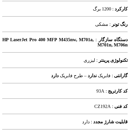
کارکرد
: 1200 برگ
رنگ تونر
: مشکی
دستگاه سازگار
:
HP LaserJet Pro 400 MFP M435nw, M701a,
M701n, M706n
تکنولوژی پرینتر
: لیزری
گارانتی
: فابریک
ندارد
– طرح فابریک
دارد
کد کارتریج
: 93A
کد فنی
: CZ192A
قابلیت شارژ مجدد
: دارد