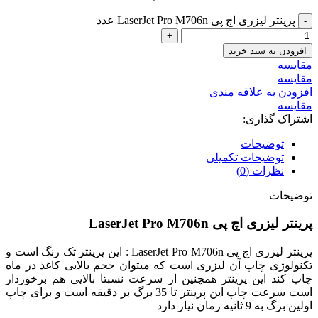
پرینتر لیزری اچ پی LaserJet Pro M706n عدد
افزودن به سبد خرید
مقايسه
مقایسه
افزودن به علاقه مندی
مقایسه
اشتراک گذاری:
توضیحات
توضیحات تکمیلی
نظرات (0)
توضیحات
پرینتر لیزری اچ پی LaserJet Pro M706n
پرینتر لیزری اچ پی LaserJet Pro M706n : این پرینتر تک رنگ است و
تکنولوژی چاپ آن لیزری است که میتوان حجم بالایی کاغذ در ماه
چاپ کند این پرینتر همچنین از سرعت نسبتا بالایی هم برخوردار
است سرعت چاپ این پرینتر تا 35 برگ بر دقیقه است و برای چاپ
اولین برگ به 9 ثانیه زمان نیاز دارد