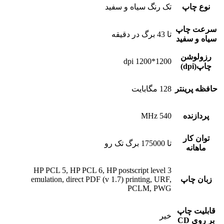
نوع چاپ
تک رنگ سیاه و سفید
سرعت چاپ
تا 43 برگ در دقیقه
سیاه و سفید
رزولوشن
1200*1200 dpi
چاپ(dpi)
حافظه پرینتر
128 مگابایت
پردازنده
540 MHz
توان کار
تا 175000 برگ تک رو
ماهانه
HP PCL 5, HP PCL 6, HP postscript level 3
زبان چاپ
emulation, direct PDF (v 1.7) printing, URF,
PCLM, PWG
قابلیت چاپ
خیر
بر روی CD