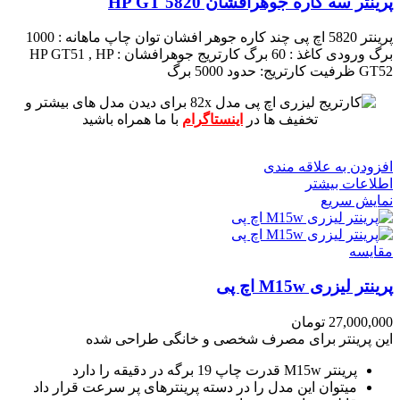
پرینتر سه کاره جوهرافشان HP GT 5820
پرینتر 5820 اچ پی چند کاره جوهر افشان
توان چاپ ماهانه : 1000
برگ
ورودی کاغذ : 60 برگ
کارتریج جوهرافشان : HP GT51 , HP
GT52
ظرفیت کارتریج: حدود 5000 برگ
برای دیدن مدل های بیشتر و
تخفیف ها در
اینستاگرام
با ما همراه باشید
افزودن به علاقه مندی
اطلاعات بیشتر
نمایش سریع
مقايسه
پرینتر لیزری M15w اچ پی
27,000,000
تومان
این پرینتر برای مصرف شخصی و خانگی طراحی شده
پرینتر M15w قدرت چاپ 19 برگه در دقیقه را دارد
میتوان این مدل را در دسته پرینترهای پر سرعت قرار داد