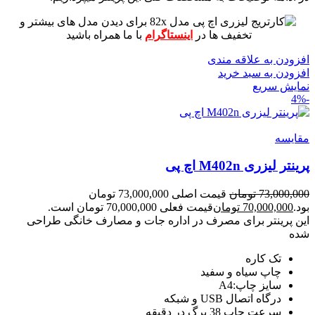
برای دیدن مدل های بیشتر و
تخفیف ها در
اینستاگرام
با ما همراه باشید
افزودن به علاقه مندی
افزودن به سبد خرید
نمایش سریع
-4%
مقايسه
پرینتر لیزری M402n اچ پی
73,000,000
تومان
قیمت اصلی 73,000,000 تومان
بود.
70,000,000
تومان
قیمت فعلی 70,000,000 تومان است.
این پرینتر برای مصرف در اداره جات و مصارف خانگی طراحی
شده
تک کاره
چاپ سیاه و سفید
سایز چاپ:A4
درگاه اتصال USB و شبکه
سرعت چاپ 38 برگ در دقیقه