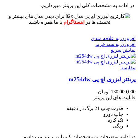
در ادامه به مشخصات کلی این پرینتر میپردازیم.
برای دیدن مدل های بیشتر و
تخفیف ها در
اینستاگرام
با ما همراه باشید
افزودن به علاقه مندی
افزودن به سبد خرید
نمایش سریع
مقايسه
پرینتر لیزری اچ پی m254dw
130,000,000
تومان
قابلیت های این پرینتر
قدرت چاپ 21 برگ در دقیقه
چاپ دورو
تک کاره
رنگی
در ادامه توضیحات به مشخصات کلی این پرینتر میپردازیم.