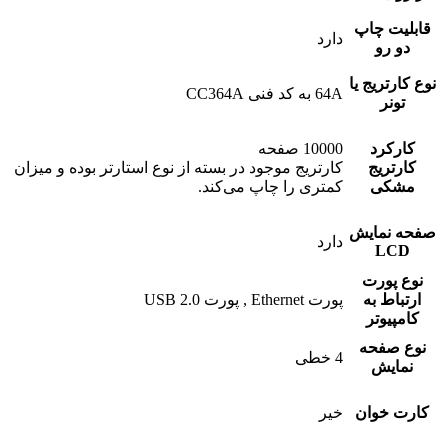
قابلیت چاپ
دارد
دو رو
نوع کارتریج یا
64A به کد فنی CC364A
تونر
کارکرد
10000 صفحه
کارتریج
کارتریج موجود در بسته از نوع استارتر بوده و میزان
مشکی
کمتری را چاپ می‌کند.
صفحه نمایش
دارد
LCD
نوع پورت
ارتباط به
پورت Ethernet , پورت USB 2.0
کامپیوتر
نوع صفحه
4 خطی
نمایش
کارت خوان
خیر