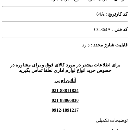
کد کارتریج
: 64A
کد فنی
: CC364A
قابلیت شارژ مجدد
: دارد
برای اطلاعات بیشتر در مورد کالای فوق و برای مشاوره در
خصوص خرید انواع لوازم اداری لطفا تماس بگیرید
آنلاین اچ پی
021-88811824
021-88866830
0912-1891217
توضیحات تکمیلی