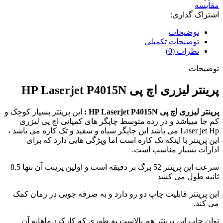
مقایسه
اشتراک گذاری:
توضیحات
توضیحات تکمیلی
نظرات (0)
توضیحات
پرینتر لیزری اچ پی HP Laserjet P4015N
پرینتر لیزری اچ پی HP Laserjet P4015N :
این پرینتر بسیار کوچک و
کم جا میباشد و در رده متوسط چاپگر های کمپانی اچ پی لیزری
Laser jet Hp می باشد این چاپگر سیاه و سفید و تک کاره می باشد ،
این پرینتر با اینکه تک کاره است اما ویژگی هایی دارد که برای
ادارات بسیار مناسب است.
سرعت این پرینتر 52 برگ بر دقیقه است و اولین پرینت آن تنها 8.5
ثانیه طول می کشد
این پرینتر قابلیت چاپ دو رو دارد و به صرفه جویی در زمان کمک
می کند.
توان چاپ این پرینتر هم بالاست به طوری که کارکرد ماهانه آن