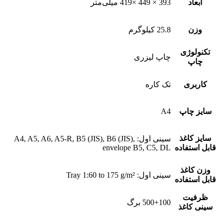
ابعاد
393 × 449 ×419 میلی‌متر
وزن
25.8 کیلوگرم
تکنولوژی
چاپ لیزری
چاپ
کاربری
تک کاره
سایز چاپ
A4
سایز کاغذ
سینی اول: A4, A5, A6, A5-R, B5 (JIS), B6 (JIS),
قابل استفاده
envelope B5, C5, DL
وزن کاغذ
سینی اول: Tray 1:60 to 175 g/m²
قابل استفاده
ظرفیت
500+100 برگ
سینی کاغذ