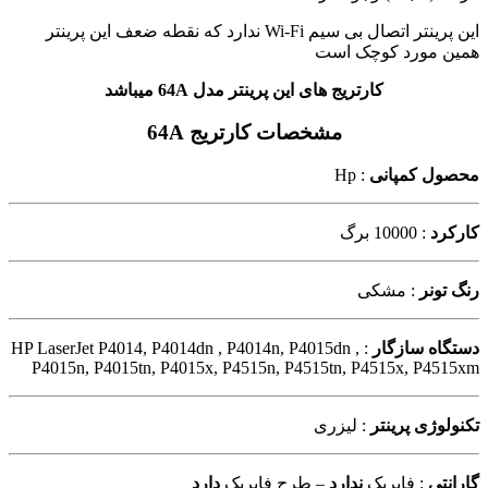
این پرینتر اتصال بی سیم Wi-Fi ندارد که نقطه ضعف این پرینتر
همین مورد کوچک است
کارتریج های این پرینتر مدل 64A میباشد
مشخصات کارتریج 64A
محصول کمپانی
: Hp
کارکرد
: 10000 برگ
رنگ تونر
: مشکی
دستگاه سازگار
: HP LaserJet P4014, P4014dn , P4014n, P4015dn ,
P4015n, P4015tn, P4015x, P4515n, P4515tn, P4515x, P4515xm
تکنولوژی پرینتر
: لیزری
گارانتی
: فابریک
ندارد
– طرح فابریک
دارد