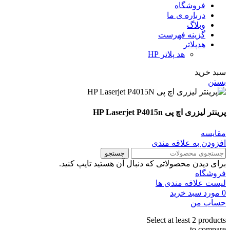
فروشگاه
درباره ی ما
وبلاگ
گزینه فهرست
هدپلاتر
هد پلاتر HP
سبد خرید
بستن
پرینتر لیزری اچ پی HP Laserjet P4015n
مقايسه
افزودن به علاقه مندی
جستجو
برای دیدن محصولاتی که دنبال آن هستید تایپ کنید.
فروشگاه
لیست علاقه مندی ها
0
مورد
سبد خرید
حساب من
Select at least 2 products
to compare