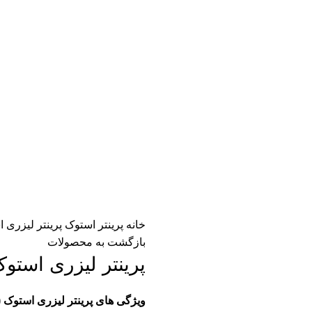
خانه
پرینتر استوک
پرینتر لیزری استوک  P1505
بازگشت به محصولات
پرینتر لیزری استوک LaserJet P1505
ویژگی های پرینتر لیزری استوک (کارکرده )اروپا