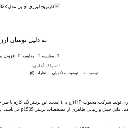
به دلیل نوسان ارز 
مقايسه
مقایسه
افزودن به
اشتراک گذاری:
توضیحات
توضیحات تکمیلی
نظرات (0)
زری تولید شرکت محبوب
HP
(اچ پی) است.
این
پرینتر تک کاره
با طراح
، ابعاد تقریبا کوچک، ح