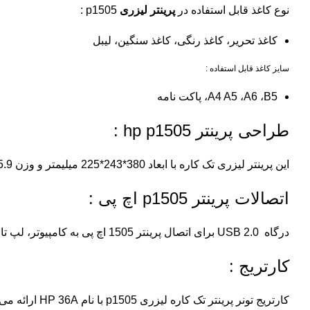
نوع کاغذ قابل استفاده در
پرینتر لیزری
p1505
:
کاغذ تحریر، کاغذ رنگی، کاغذ سنگین، لیبل
سایز کاغذ قابل استفاده :
A4 A5 ،A6 ،B5، پاکت نامه
طراحی پرینتر hp p1505 :
این پرینتر لیزری تک کاره با ابعاد 380*243*225 میلیمتر و وزن 5.9 کیلوگرم می‌باشد.این مدل از پرینتر لیزری اچ پی دارای جنس بدنه پلاستیک باکیفیت و مقاوم در برابر ضربات و رنگ سفید می‌باشد.
اتصالات پرینتر p1505 اچ پی :
درگاه USB 2.0 برای اتصال پرینتر 1505 اچ پی به کامپیوتر، لپ تاپ و … در نظر گرفته شده است.
کارتریج
:
کارتریج
تونر
پرینتر تک کاره لیزری p1505 با نام HP 36A ارائه می‌شود. کارتریج اولیه دستگاه از نوع استارتر می‌باشد.