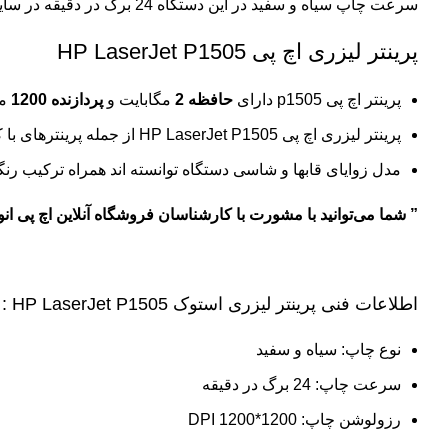
سرعت چاپ سیاه و سفید در این دستگاه 24 برگ در دقیقه در سایز A4 می‌باشد.پرینتر p1505 اچ پی دارای یک سینی ورودی با ظرفیت 260 برگ می‌باشد.
پرینتر لیزری اچ پی HP LaserJet P1505
پرینتر اچ پی p1505
دارای
حافظه 2
مگابایت و
پردازنده 1200
مگ
پرینتر لیزری اچ پی HP LaserJet P1505 از جمله پرینترهای با کیفیت HP که دارای رزولوشن عالی چاپ 1200x1200dpi می باشد.
مدل زوایای قابها و شاسی دستگاه توانسته اند همراه ترکیب رنگ
” شما می‌توانید با
مشورت با کارشناسان فروشگاه
آنلاین اچ پی
انو
اطلاعات فنی پرینتر لیزری استوک HP LaserJet P1505 :
نوع چاپ: سیاه و سفید
سرعت چاپ: 24 برگ در دقیقه
رزولوشن چاپ: 1200*1200 DPI