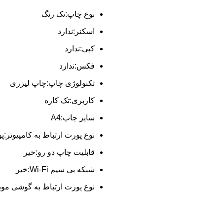
نوع چاپ:تک رنگ
اسکنر:ندارد
کپی:ندارد
فکس:ندارد
تکنولوژی چاپ:چاپ لیزری
کاربری:تک کاره
سایز چاپ:A4
نوع پورت ارتباط به کامپیوتر:پورت .0
قابلیت چاپ دو رو:خیر
شبکه بی سیم Wi-Fi:خیر
نوع پورت ارتباط به گوشی موبا