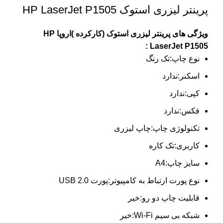
پرینتر لیزری استوک HP LaserJet P1505
ویژگی های پرینتر لیزری استوک (کارکرده )اروپا HP
LaserJet P1505 :
نوع چاپ:تک رنگ
اسکنر:ندارد
کپی:ندارد
فکس:ندارد
تکنولوژی چاپ:چاپ لیزری
کاربری:تک کاره
سایز چاپ:A4
نوع پورت ارتباط به کامپیوتر:پورت USB 2.0
قابلیت چاپ دو رو:خیر
شبکه بی سیم Wi-Fi:خیر