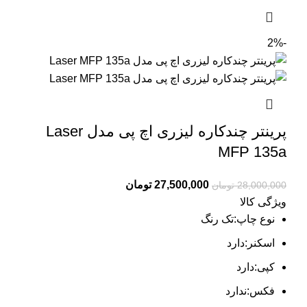
-2%
پرینتر چندکاره لیزری اچ پی مدل Laser
MFP 135a
27,500,000
تومان
28,000,000
تومان
ویژگی کالا
نوع چاپ:تک رنگ
اسکنر:دارد
کپی:دارد
فکس:ندارد