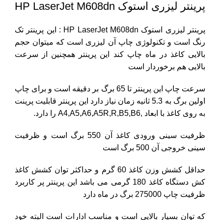
پرینتر لیزری استوک HP LaserJet M608dn
پرینتر لیزری استوک HP LaserJet M608dn : این پرینتر تک
رنگ است و تکنولوژی چاپ آن لیزری است که میتوان حجم
بالایی کاغذ در ماه چاپ کند این پرینتر همچنین از سرعت
بالایی هم برخوردار است
سرعت چاپ این پرینتر تا 65 برگ بر دقیقه است و برای چاپ
اولین برگ به 5.3 ثانیه زمان نیاز دارد این پرینتر قابلیت پرینت
به روی کاغذ با ابعاد ,A4,A5,A6,A5R,R,B5,B6 را دارد.
ظرفیت سینی ورودی کاغذ آن 550 برگ است و ظرفیت
سینی خروجی آن 500 برگ است
حداقل کشش وزن کاغذ 60 گرم و حداکثر توان کشش کاغذ
کش دستگاه کاغذ 180 گرمی می باشد این پرینتر پر کاربرد
ظرفیت چاپ 275000 برگ در ماه دارد
که توان بسیار بالایی است و مناسب ادارات است البته خود