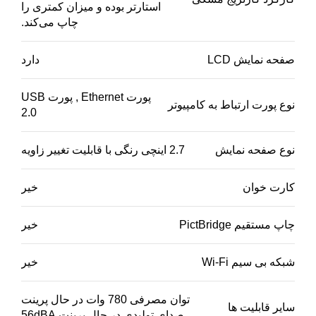
استارتر بوده و میزان کمتری را
چاپ می‌کند.
صفحه نمایش LCD
دارد
پورت Ethernet , پورت USB
نوع پورت ارتباط به کامپیوتر
2.0
نوع صفحه نمایش
2.7 اینچی رنگی با قابلیت تغییر زاویه
کارت خوان
خیر
چاپ مستقیم PictBridge
خیر
شبکه بی سیم Wi-Fi
خیر
توان مصرفی 780 وات در حال پرینت
سایر قابلیت ها
صدای تولیدی در حال پرینت 56dBA