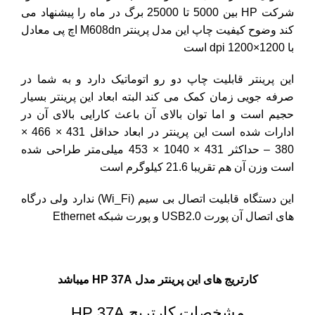
شرکت
HP
بین 5000 تا 25000 برگ در ماه را پیشنهاد می
کند وضوح کیفیت چاپ این مدل پرینتر M608dn اچ پی معادل
با 1200×1200 dpi است
این پرینتر قابلیت چاپ دو رو اتوماتیک دارد و به شما در
صرفه جویی زمان کمک می کند البته ابعاد این پرینتر بسیار
حجیم است و اما توان بالای آن باعث کارایی بالای آن در
ادارات شده است این پرینتر در ابعاد حداقل 431 × 466 ×
380 – حداکثر 431 × 1040 × 453 میلی‌متر طراحی شده
است وزن آن هم تقریبا 21.6 کیلوگرم است
این
دستگاه
قابلیت اتصال بی سیم (Wi_Fi) ندارد ولی درگاه
های اتصال آن پورت USB2.0 و پورت شبکه Ethernet
کارتریج های این پرینتر مدل HP 37A میباشد
مشخصات کارتریج HP 37A