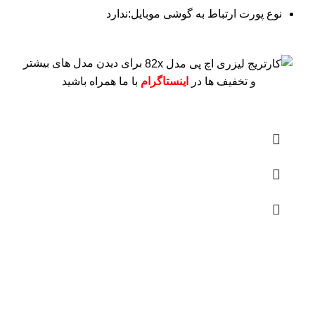
نوع پورت ارتباط به گوشی موبایل:ندارد
برای دیدن مدل های بیشتر
و تخفیف ها در
اینستاگرام
با ما همراه باشید
درباره ما
فروشگاه اینترنتی
آنلاین اچ پی
نمایندگی رسمی محصولات اچ پی
در ایران ، با بیش از دو دهه فعالیت مستمر در عرصه خرید ،