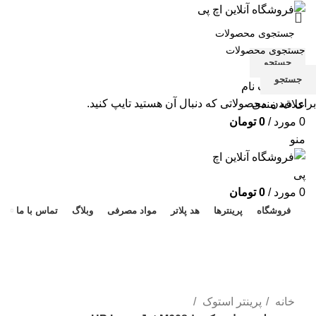
جستجو
جستجو
ورود / ثبت نام
برای دیدن محصولاتی که دنبال آن هستید تایپ کنید.
علاقه مندی
0
مورد
/
0
تومان
منو
هد 
0
مورد
/
0
تومان
فروشگاه
پرینترها
هد پلاتر
مواد مصرفی
وبلاگ
تماس با ما
برای بزرگنمایی کلیک کنید
خانه
پرینتر استوک