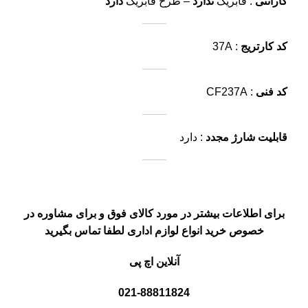
گارانتی
: فابریک
ندارد
– طرح فابریک
دارد
کد کارتریج
: 37A
کد فنی
: CF237A
قابلیت شارژ مجدد
: دارد
برای اطلاعات بیشتر در مورد کالای فوق و برای مشاوره در
خصوص خرید انواع لوازم اداری لطفا تماس بگیرید
آنلاین اچ پی
021-88811824