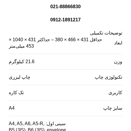
021-88866830
0912-1891217
توضیحات تکمیلی
حداقل 431 × 466 × 380 – حداکثر 431 × 1040 ×
ابعاد
453 میلی‌متر
وزن
21.6 کیلوگرم
تکنولوژی چاپ
چاپ لیزری
کاربری
تک کاره
سایز چاپ
A4
سینی اول: A4, A5, A6, A5-R,
B5 (JIS), B6 (JIS), envelope