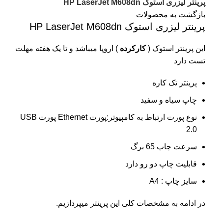
پرینتر لیزری استوک HP LaserJet M608dn
بازگشت به محصولات
پرینتر لیزری استوک HP LaserJet M608dn
این پرینتر استوک (
کارکرده
) اروپا میباشد و تا یک هفته مهلت
تست دارد
پرینتر تک کاره
چاپ سیاه و سفید
نوع پورت ارتباط به کامپیوتر:پورت Ethernet پورت USB
2.0
سرعت چاپ 65 برگ
قابلیت چاپ دو رو دارد
سایز چاپ : A4
در ادامه به مشخصات کلی این پرینتر میپردازیم.