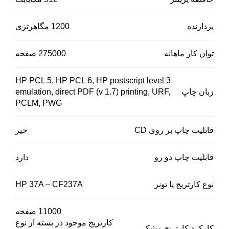
پردازنده
1200 مگاهرتزی
توان کار ماهانه
275000 صفحه
HP PCL 5, HP PCL 6, HP postscript level 3
زبان چاپ
emulation, direct PDF (v 1.7) printing, URF,
PCLM, PWG
قابلیت چاپ بر روی CD
خیر
قابلیت چاپ دو رو
دارد
نوع کارتریج یا تونر
HP 37A – CF237A
11000 صفحه
کارتریج موجود در بسته از نوع
کارکرد کارتریج مشکی