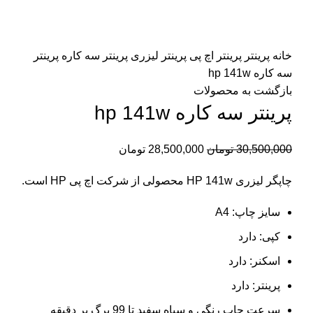
برای بزرگنمایی کلیک کنید
خانه
پرینتر
پرینتر اچ پی
پرینتر لیزری
پرینتر سه کاره
پرینتر
سه کاره hp 141w
بازگشت به محصولات
پرینتر سه کاره hp 141w
30,500,000
تومان
28,500,000
تومان
چاپگر لیزری HP 141w محصولی از شرکت اچ پی HP است.
سایز چاپ: A4
کپی: دارد
اسکنر: دارد
پرینتر: دارد
سرعت چاپ رنگی و سیاه سفید تا 99 برگ بر دقیقه