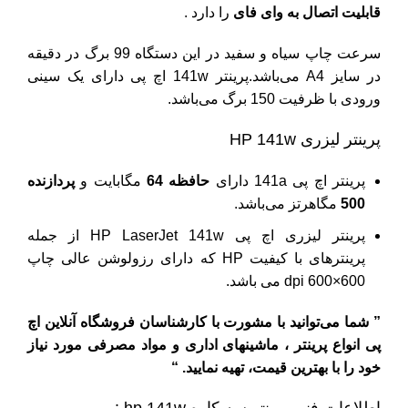
قابلیت اتصال به وای فای
را دارد .
سرعت چاپ سیاه و سفید در این دستگاه 99 برگ در دقیقه
در سایز A4 می‌باشد.پرینتر 141w اچ پی دارای یک سینی
ورودی با ظرفیت 150 برگ می‌باشد.
پرینتر لیزری HP 141w
پرینتر اچ پی 141a
دارای
حافظه 64
مگابایت و
پردازنده
500
مگاهرتز می‌باشد.
پرینتر لیزری اچ پی HP LaserJet 141w از جمله
پرینترهای با کیفیت HP که دارای رزولوشن عالی چاپ
600×600 dpi می باشد.
” شما می‌توانید با
مشورت با کارشناسان فروشگاه
آنلاین اچ
پی
انواع پرینتر
، ماشینهای اداری و
مواد مصرفی
مورد نیاز
خود را با بهترین قیمت، تهیه نمایید. “