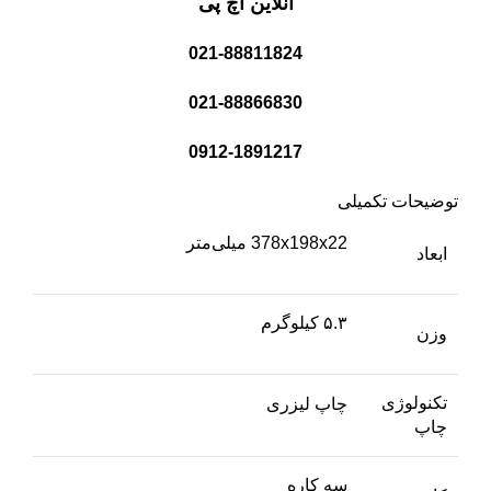
آنلاین اچ پی
021-88811824
021-88866830
0912-1891217
توضیحات تکمیلی
378x198x22 میلی‌متر
ابعاد
۵.۳ کیلوگرم
وزن
تکنولوژی
چاپ لیزری
چاپ
سه کاره