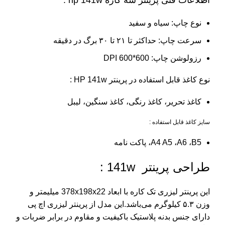
اطلاعات فنی پرینتر سه کاره hp 141w
:
نوع چاپ: سیاه و سفید
سرعت چاپ: حداکثر تا ۲۱ تا ۳۰ برگ در دقیقه
رزولوشن چاپ: 600*600 DPI
نوع کاغذ قابل استفاده در پرینتر HP 141w
:
کاغذ تحریر، کاغذ رنگی، کاغذ سنگین، لیبل
سایز کاغذ قابل استفاده :
A4 A5 ،A6 ،B5، پاکت نامه
طراحی پرینتر 141w :
این پرینتر لیزری تک کاره با ابعاد 378x198x22 میلیمتر و
وزن ۵.۳ کیلوگرم می‌باشد.این مدل از پرینتر لیزری اچ پی
دارای جنس بدنه پلاستیک باکیفیت و مقاوم در برابر ضربات و