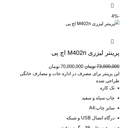
-4%
پرینتر لیزری M402n اچ پی
73,000,000
تومان
70,000,000
تومان
این پرینتر برای مصرف در اداره جات و مصارف خانگی
طراحی شده
تک کاره
چاپ سیاه و سفید
سایز چاپ:A4
درگاه اتصال USB و شبکه
سرعت چاپ 38 برگ در دقیقه