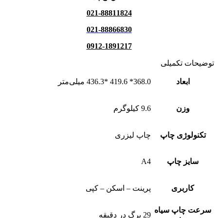
021-88811824
021-88866830
0912-1891217
توضیحات تکمیلی
ابعاد
368.0* 419.6 *436.3 میلی‌متر
وزن
9.6 کیلوگرم
تکنولوژی چاپ
چاپ لیزری
سایز چاپ
A4
کاربری
پرینت – اسکن – کپی
سرعت چاپ سیاه
29 برگ در دقیقه