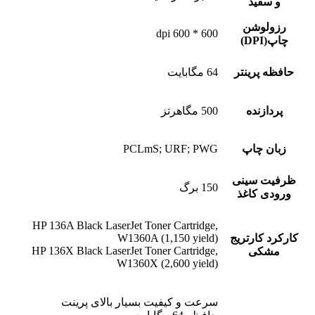
و سفید
رزولوشن
600 * 600 dpi
چاپ(DPI)
حافظه پرینتر
64 مگابایت
پردازنده
500 مگاهرتز
زبان چاپ
PCLmS; URF; PWG
ظرفیت سینی
150 برگ
ورودی کاغذ
HP 136A Black LaserJet Toner Cartridge,
کارکرد کارتریج
W1360A (1,150 yield)
HP 136X Black LaserJet Toner Cartridge,
مشکی
W1360X (2,600 yield)
سرعت و کیفیت بسیار بالای پرینت