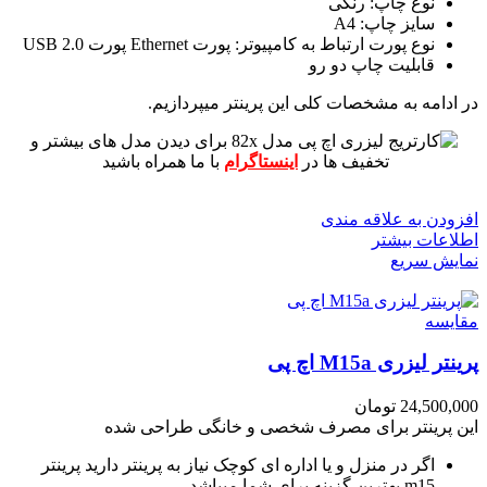
نوع چاپ: رنگی
سایز چاپ: A4
نوع پورت ارتباط به کامپیوتر: پورت Ethernet پورت USB 2.0
قابلیت چاپ دو رو
در ادامه به مشخصات کلی این پرینتر میپردازیم.
برای دیدن مدل های بیشتر و
تخفیف ها در
اینستاگرام
با ما همراه باشید
افزودن به علاقه مندی
اطلاعات بیشتر
نمایش سریع
مقايسه
پرینتر لیزری M15a اچ پی
24,500,000
تومان
این پرینتر برای مصرف شخصی و خانگی طراحی شده
اگر در منزل و یا اداره ای کوچک نیاز به پرینتر دارید پرینتر
m15 بهترین گزینه برای شما میباشد.