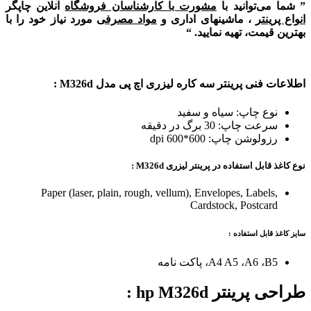
” شما می‌توانید با
مشورت با کارشناسان فروشگاه
آنلاین چاپگر
انواع پرینتر
، ماشینهای اداری و
مواد مصرفی
مورد نیاز خود را با
بهترین قیمت، تهیه نمایید. “
اطلاعات فنی پرینتر سه کاره لیزری اچ پی مدل M326d
:
نوع چاپ: سیاه و سفید
سرعت چاپ: 30 برگ در دقیقه
رزولوشن چاپ: 600*600 dpi
نوع کاغذ قابل استفاده در
پرینتر لیزری
M
326d
:
Paper (laser, plain, rough, vellum), Envelopes, Labels,
Cardstock, Postcard
سایز کاغذ قابل استفاده :
A4 A5 ،A6 ،B5، پاکت نامه
طراحی پرینتر hp M326d :