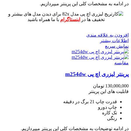
در ادامه به مشخصات کلی این پرینتر میپردازیم.
برای دیدن مدل های بیشتر و
تخفیف ها در
اینستاگرام
با ما همراه باشید
افزودن به علاقه مندی
اطلاعات بیشتر
نمایش سریع
مقايسه
پرینتر لیزری اچ پی m254dw
130,000,000
تومان
قابلیت های این پرینتر
قدرت چاپ 21 برگ در دقیقه
چاپ دورو
تک کاره
رنگی
در ادامه توضیحات به مشخصات کلی این پرینتر میپردازیم.