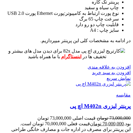
پرینتر تک کاره
چاپ سیاه و سفید
نوع پورت ارتباط به کامپیوتر:پورت Ethernet پورت USB 2.0
سرعت چاپ 65 برگ
قابلیت چاپ دو رو دارد
سایز چاپ : A4
در ادامه به مشخصات کلی این پرینتر میپردازیم.
برای دیدن مدل های بیشتر و
تخفیف ها در
اینستاگرام
با ما همراه باشید
افزودن به علاقه مندی
افزودن به سبد خرید
نمایش سریع
-4%
مقايسه
پرینتر لیزری M402n اچ پی
73,000,000
تومان
قیمت اصلی 73,000,000 تومان
بود.
70,000,000
تومان
قیمت فعلی 70,000,000 تومان است.
این پرینتر برای مصرف در اداره جات و مصارف خانگی طراحی