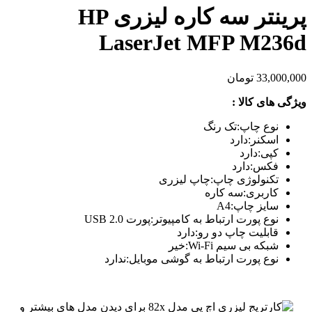
پرینتر سه کاره لیزری HP
LaserJet MFP M236d
33,000,000
تومان
ویژگی های کالا :
نوع چاپ:تک رنگ
اسکنر:دارد
کپی:دارد
فکس:دارد
تکنولوژی چاپ:چاپ لیزری
کاربری:سه کاره
سایز چاپ:A4
نوع پورت ارتباط به کامپیوتر:پورت USB 2.0
قابلیت چاپ دو رو:دارد
شبکه بی سیم Wi-Fi:خیر
نوع پورت ارتباط به گوشی موبایل:ندارد
برای دیدن مدل های بیشتر و