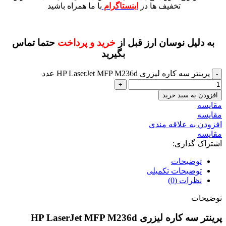
تخفیف ها در
اینستاگرام
با ما همراه باشید
به دلیل نوسان ارز قبل از
خرید و پرداخت
حتما تماس
بگیرید
پرینتر سه کاره لیزری HP LaserJet MFP M236d عدد
افزودن به سبد خرید
مقايسه
مقایسه
افزودن به علاقه مندی
مقایسه
اشتراک گذاری:
توضیحات
توضیحات تکمیلی
نظرات (0)
توضیحات
پرینتر سه کاره لیزری HP LaserJet MFP M236d