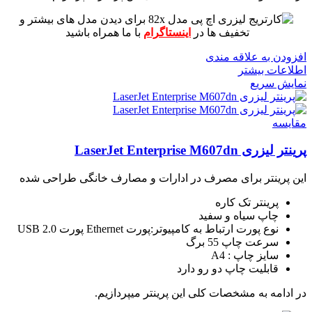
برای دیدن مدل های بیشتر و
تخفیف ها در
اینستاگرام
با ما همراه باشید
افزودن به علاقه مندی
اطلاعات بیشتر
نمایش سریع
مقايسه
پرینتر لیزری LaserJet Enterprise M607dn
این پرینتر برای مصرف در ادارات و مصارف خانگی طراحی شده
پرینتر تک کاره
چاپ سیاه و سفید
نوع پورت ارتباط به کامپیوتر:پورت Ethernet پورت USB 2.0
سرعت چاپ 55 برگ
سایز چاپ : A4
قابلیت چاپ دو رو دارد
در ادامه به مشخصات کلی این پرینتر میپردازیم.