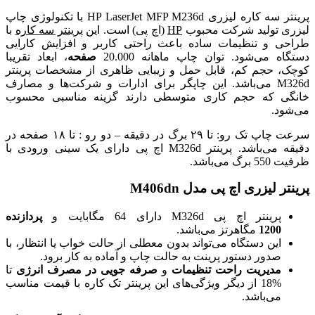
پرینتر سه کاره لیزری HP LaserJet MFP M236d با تکنولوژی چاپ
لیزری تولید شرکت محبوب
HP
(اچ پی) است.
این
پرینتر سه کاره
با
طراحی و تنظیمات ساده باعث راحتی کاربر و افزایش کارایی
دستگاه می‌شود.
توان چاپ ماهانه 20.000
صفحه
، ابعاد تقریبا
کوچک، حجم کم، قابل حمل و زیبایی ظاهری از مشخصات پرینتر
M326d می‌باشد. این چاپگر برای ادارات و شرکت‌ها و مصارف
خانگی که حجم کاری متوسطی دارند گزینه مناسبی محسوب
می‌شود.
سرعت چاپ تک رو: تا ۲۹ برگ در دقیقه – دو رو : تا ۱۸ صفحه در
دقیقه می‌باشد. پرینتر M326d اچ پی دارای یک سینی ورودی با
ظرفیت 550 برگ می‌باشد.
پرینتر لیزری اچ پی مدل M406dn
پرینتر اچ پی M326d
دارای 64 مگابایت و
پردازنده
1200
مگاهرتز می‌باشد.
این دستگاه می‌تواند بدون معطلی از حالت خواب یا انتظار، با
صدور دستور پرینت به حالت چاپ و آماده به کار برود.
مدیریت راحت تنظیمات
و
صرفه جویی در مصرف انرژی
تا
%18 از دیگر ویژگی‌های این پرینتر تک کاره با قیمت مناسب
می‌باشد.