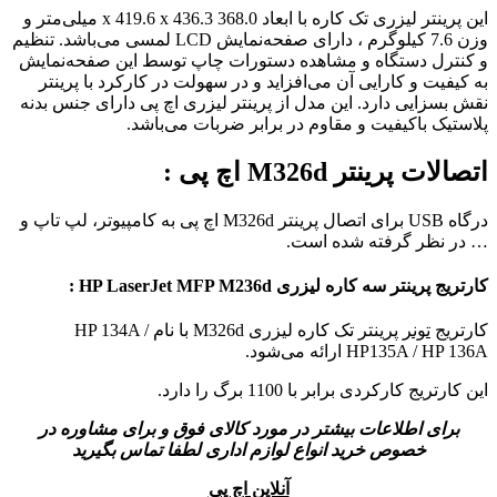
این پرینتر لیزری تک کاره با ابعاد 368.0 x 419.6 x 436.3 میلی‌متر و
وزن 7.6 کیلوگرم ، دارای صفحه‌نمایش LCD لمسی می‌باشد. تنظیم
و کنترل دستگاه و مشاهده دستورات چاپ توسط این صفحه‌نمایش
به کیفیت و کارایی آن می‌افزاید و در سهولت در کارکرد با پرینتر
نقش بسزایی دارد. این مدل از پرینتر لیزری اچ پی دارای جنس بدنه
پلاستیک باکیفیت و مقاوم در برابر ضربات می‌باشد.
اتصالات پرینتر M326d اچ پی :
درگاه USB برای اتصال پرینتر M326d اچ پی به کامپیوتر، لپ تاپ و
… در نظر گرفته شده است.
کارتریج پرینتر سه کاره لیزری HP LaserJet MFP M236d
:
کارتریج
تونر
پرینتر تک کاره لیزری M326d با نام HP 134A /
HP135A / HP 136A ارائه می‌شود.
این کارتریج کارکردی برابر با 1100 برگ را دارد.
برای اطلاعات بیشتر در مورد کالای فوق و برای مشاوره در
خصوص خرید انواع لوازم اداری لطفا تماس بگیرید
آنلاین اچ پی