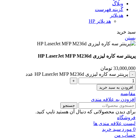
وبلاگ
گزینه فهرست
هدپلاتر
هد پلاتر HP
سبد خرید
بستن
پرینتر سه کاره لیزری HP LaserJet MFP M236d
33,000,000
تومان
پرینتر سه کاره لیزری HP LaserJet MFP M236d عدد
افزودن به سبد خرید
مقايسه
افزودن به علاقه مندی
جستجو
برای دیدن محصولاتی که دنبال آن هستید تایپ کنید.
فروشگاه
لیست علاقه مندی ها
0
مورد
سبد خرید
حساب من