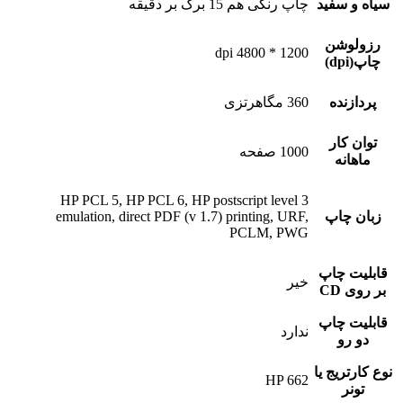
سیاه و سفید
چاپ رنگی هم 15 برگ بر دقیقه
رزولوشن
1200 * 4800 dpi
چاپ(dpi)
پردازنده
360 مگاهرتزی
توان کار
1000 صفحه
ماهانه
HP PCL 5, HP PCL 6, HP postscript level 3
زبان چاپ
emulation, direct PDF (v 1.7) printing, URF,
PCLM, PWG
قابلیت چاپ
خیر
بر روی CD
قابلیت چاپ
ندارد
دو رو
نوع کارتریج یا
HP 662
تونر