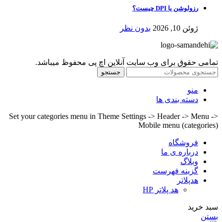
رزولوشن یا DPI چیست؟
ژوئن 10, 2026
بدون نظر
تمامی حقوق برای وب سایت آنلاین اچ پی محفوظ میباشد.
جستجو
منو
دسته بندی ها
Set your categories menu in Theme Settings -> Header -> Menu ->
Mobile menu (categories)
فروشگاه
درباره ی ما
وبلاگ
گزینه فهرست
هدپلاتر
هد پلاتر HP
سبد خرید
بستن