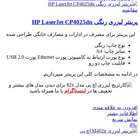
مقايسه
پرینتر لیزری رنگی HP LaserJet CP4025dn
این پرینتر برای مصرف در ادارات و مصارف خانگی طراحی شده
نوع چاپ: رنگی
سایز چاپ: A4
نوع پورت ارتباط به کامپیوتر: پورت Ethernet پورت USB 2.0
قابلیت چاپ دو رو
در ادامه به مشخصات کلی این پرینتر میپردازیم.
برای دیدن مدل های بیشتر و
تخفیف ها در
اینستاگرام
با ما همراه باشید
افزودن به علاقه مندی
اطلاعات بیشتر
نمایش سریع
-4%