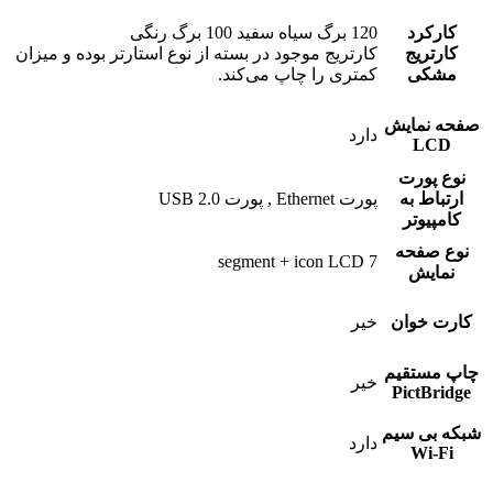
کارکرد
120 برگ سیاه سفید 100 برگ رنگی
کارتریج
کارتریج موجود در بسته از نوع استارتر بوده و میزان
مشکی
کمتری را چاپ می‌کند.
صفحه نمایش
دارد
LCD
نوع پورت
ارتباط به
پورت Ethernet , پورت USB 2.0
کامپیوتر
نوع صفحه
7 segment + icon LCD
نمایش
کارت خوان
خیر
چاپ مستقیم
خیر
PictBridge
شبکه بی سیم
دارد
Wi-Fi