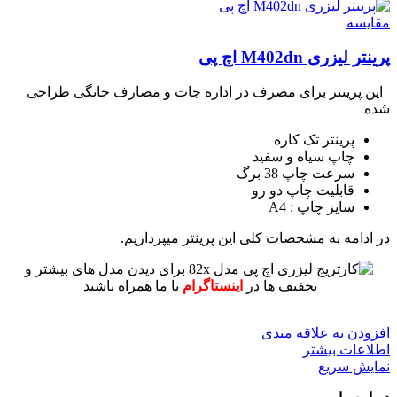
مقايسه
پرینتر لیزری M402dn اچ پی
این پرینتر برای مصرف در اداره جات و مصارف خانگی طراحی
شده
پرینتر تک کاره
چاپ سیاه و سفید
سرعت چاپ 38 برگ
قابلیت چاپ دو رو
سایز چاپ : A4
در ادامه به مشخصات کلی این پرینتر میپردازیم.
برای دیدن مدل های بیشتر و
تخفیف ها در
اینستاگرام
با ما همراه باشید
افزودن به علاقه مندی
اطلاعات بیشتر
نمایش سریع