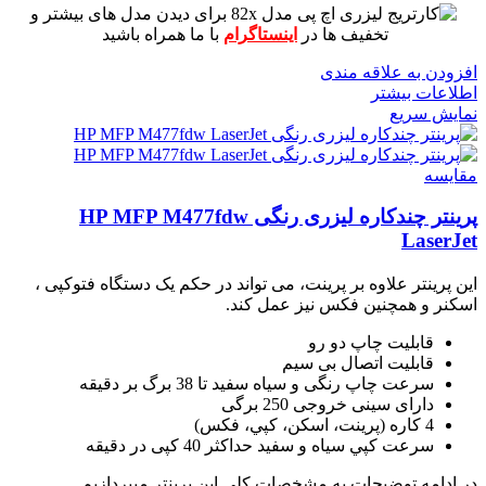
برای دیدن مدل های بیشتر و
تخفیف ها در
اینستاگرام
با ما همراه باشید
افزودن به علاقه مندی
اطلاعات بیشتر
نمایش سریع
مقايسه
پرینتر چندکاره لیزری رنگی HP MFP M477fdw
LaserJet
این پرینتر علاوه بر پرینت، می تواند در حکم یک دستگاه فتوکپی ،
اسکنر و همچنین فکس نیز عمل کند.
قابلیت چاپ دو رو
قابلیت اتصال بی سیم
سرعت چاپ رنگی و سیاه سفید تا 38 برگ بر دقیقه
دارای سینی خروجی 250 برگی
4 کاره (پرينت، اسکن، کپي، فکس)
سرعت کپي سياه و سفيد حداکثر 40 کپی در دقیقه
در ادامه توضیحات به مشخصات کلی این پرینتر میپردازیم.