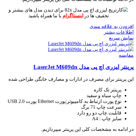
برای دیدن مدل های بیشتر و
تخفیف ها در
اینستاگرام
با ما همراه باشید
افزودن به علاقه مندی
اطلاعات بیشتر
نمایش سریع
مقايسه
پرینتر لیزری اچ پی مدل LaserJet M609dn
این پرینتر برای مصرف در ادارات و مصارف خانگی طراحی شده
پرینتر تک کاره
چاپ سیاه و سفید
نوع پورت ارتباط به کامپیوتر:پورت Ethernet پورت USB 2.0
سرعت چاپ 71 برگ
قابلیت چاپ دو رو دارد
سایز چاپ : A4
در ادامه به مشخصات کلی این پرینتر میپردازیم.