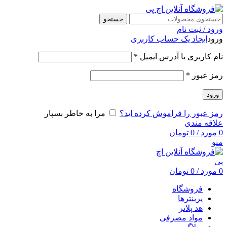
جستجو
ورود / ثبت نام
ورود
ایجاد یک حساب کاربری
نام کاربری یا آدرس ایمیل
*
رمز عبور
*
ورود
رمز عبور را فراموش کرده اید؟
مرا به خاطر بسپار
علاقه مندی
0
مورد
/
0
تومان
منو
0
مورد
/
0
تومان
فروشگاه
پرینترها
هد پلاتر
مواد مصرفی