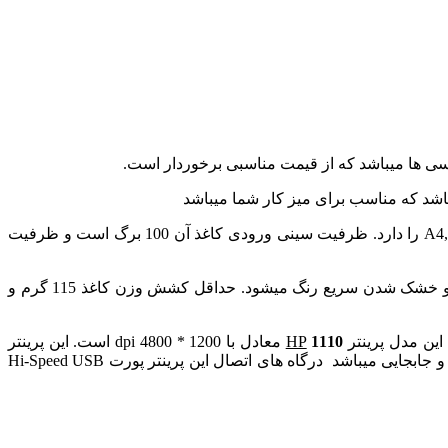
سی ها میباشد که از قیمت مناسبی برخوردار است.
حداکثر سرعت چاپ این پرینتر تعداد 10 برگ سیاه سفید و 8 برگ رنگی این پرینتر قابلیت پرینت به روی کاغذ با ابعاد ,A4,A5,A6,A5R,R,B5,B6 را دارد. ظرفیت سینی ورودی کاغذ آن 100 برگ است و ظرفیت
معمولا کاغذهای مورد استفاده در پرینترهای جوهر افشان از نوع گلاسه میباشد که به دلیل وجود کتینگ به روی کاغذ باعث جذب بهتر رنگ و خشک شدن سریع رنگ میشود. حداقل کشش وزن کاغذ 115 گرم و
110
1
HP
معادل با 1200 * 4800 dpi است. این پرینتر
قابلیت چاپ دو رو اتوماتیک دارد به شما در صرفه جویی زمان کمک می کند وزن آن هم تقریبا 5.08 کیلوگرم است که به سهولت قابل حمل و جابجایی میباشد درگاه های اتصال این پرینتر پورت Hi-Speed USB