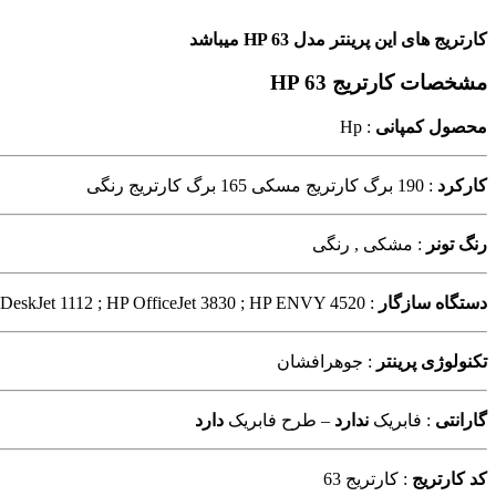
کارتریج های این پرینتر مدل HP 63 میباشد
مشخصات کارتریج HP 63
محصول کمپانی
: Hp
کارکرد
: 190 برگ کارتریج مسکی 165 برگ کارتریج رنگی
رنگ تونر
: مشکی , رنگی
دستگاه سازگار
: HP DeskJet 2130 ; HP OfficeJet 4650 ; HP OfficeJet 5255 ; HP DeskJet 1112 ; HP OfficeJet 3830 ; HP ENVY 4520
تکنولوژی پرینتر
: جوهرافشان
گارانتی
: فابریک
ندارد
– طرح فابریک
دارد
کد کارتریج
: کارتریج 63