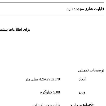
قابلیت شارژ مجدد
: دارد
برای اطلاعات بیشتر
توضیحات تکمیلی
ابعاد
426x295x170 میلی‌متر
وزن
5.08 کیلوگرم
تکنولوژی چاپ
چاپ جوهرافشان