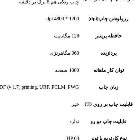
چاپ رنگی هم 8 برگ بر دقیقه
رزولوشن چاپ(dpi)
1200 * 4800 dpi
حافظه پرینتر
128 مگابایت
پردازنده
360 مگاهرتزی
توان کار ماهانه
1000 صفحه
زبان چاپ
t PDF (v 1.7) printing, URF, PCLM, PWG
قابلیت چاپ بر روی CD
خیر
قابلیت چاپ دو رو
ندارد
نوع کارتریج یا تونر
HP 63