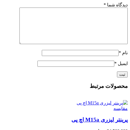
دیدگاه شما
*
نام
*
ایمیل
*
محصولات مرتبط
مقايسه
پرینتر لیزری M15a اچ پی