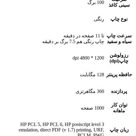
100 برگ
سینی کاغذ
نوع چاپ
رنگی
سرعت چاپ
تا 11 صفحه در دقیقه
سیاه و سفید
چاپ رنگی هم 7.5 برگ بر دقیقه
رزولوشن
1200 * 4800 dpi
چاپ(dpi)
حافظه پرینتر
128 مگابایت
پردازنده
360 مگاهرتزی
توان کار
1000 صفحه
ماهانه
HP PCL 5, HP PCL 6, HP postscript level 3
زبان چاپ
emulation, direct PDF (v 1.7) printing, URF,
PCLM, PWG