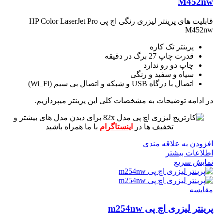
M452nw
قابلیت های پرینتر لیزری رنگی اچ پی HP Color LaserJet Pro
M452nw
پرینتر تک کاره
قدرت چاپ 27 برگ در دقیقه
چاپ دو رو ندارد
سیاه و سفید و رنگی
اتصال با درگاه USB و شبکه و اتصال بی سیم (Wi_Fi)
در ادامه توضیحات به مشخصات کلی این پرینتر میپردازیم.
برای دیدن مدل های بیشتر و
تخفیف ها در
اینستاگرام
با ما همراه باشید
افزودن به علاقه مندی
اطلاعات بیشتر
نمایش سریع
مقايسه
پرینتر لیزری اچ پی m254nw