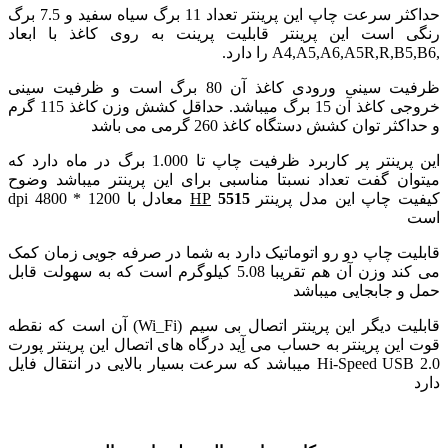
حداکثر سرعت چاپ این پرینتر تعداد 11 برگ سیاه سفید و 7.5 برگ
رنگی است این پرینتر قابلیت پرینت به روی کاغذ با ابعاد
,A4,A5,A6,A5R,R,B5,B6 را دارد.
ظرفیت سینی ورودی کاغذ آن 80 برگ است و ظرفیت سینی
خروجی کاغذ آن 15 برگ میباشد. حداقل کشش وزن کاغذ 115 گرم
و حداکثر توان کشش دستگاه کاغذ 260 گرمی می باشد
این پرینتر پر کاربرد ظرفیت چاپ تا 1.000 برگ در ماه دارد که
میتوان گفت تعداد نسبتا مناسبی برای این پرینتر میباشد وضوح
کیفیت چاپ این مدل پرینتر
5515
HP
معادل با 1200 * 4800 dpi
است
قابلیت چاپ دو رو اتوماتیک دارد به شما در صرفه جویی زمان کمک
می کند وزن آن هم تقریبا 5.08 کیلوگرم است که به سهولت قابل
حمل و جابجایی میباشد
قابلیت دیگر این پرینتر اتصال بی سیم (Wi_Fi) آن است که نقطه
قوت این پرینتر به حساب می آِید
درگاه های اتصال این پرینتر پورت
Hi-Speed USB 2.0 میباشد که سرعت بسیار بالایی در انتقال فایل
دارد