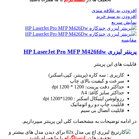
افزودن به علاقه مندی
افزودن به سبد خرید
نمایش سریع
مقايسه
پرینتر لیزری HP LaserJet Pro MFP M426fdw
قابلیت های این پرینتر
کاربری : سه کاره (پرینتر، کپی،اسکنر)
سرعت و کیفیت بالای چاپ
حداکثر دقت پرینت: 1200 * 1200 dpi
حداکثر سایز کاغذ: A4
رزولوشن اپتیکال اسکنر : 1200*1200 dpi
قابلیت چاپ دو رو اتوماتیک
قابلیت اتصال بی سیم
در ادامه توضیحات به مشخصات کلی این پرینتر میپردازیم.
برای دیدن مدل های بیشتر و
تخفیف ها در
اینستاگرام
با ما همراه باشید