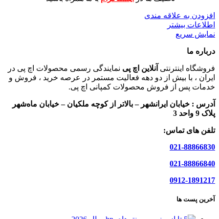
افزودن به علاقه مندی
اطلاعات بیشتر
نمایش سریع
درباره ما
فروشگاه اینترنتی
آنلاین اچ پی
نمایندگی رسمی محصولات اچ پی در
ایران ، با بیش از دو دهه فعالیت مستمر در عرصه خرید ، فروش و
خدمات پس از فروش محصولات کمپانی اچ پی.
آدرس :
خیابان ایرانشهر – بالاتر از کوچه ملکیان – خیابان ماه‌شهر
پلاک 9 واحد 3
تلفن های تماس:
021-88866830
021-88866840
0912-1891217
آخرین پست ها