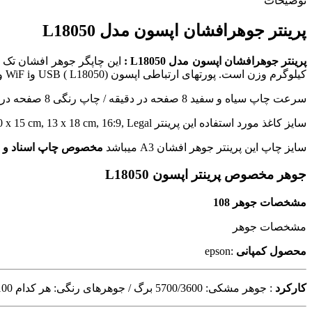
توضیحات
پرینتر جوهرافشان اپسون مدل L18050
پرینتر جوهرافشان اپسون مدل L18050 :
این چاپگر جوهر افشان تک 
کیلوگرم وزن است. پورتهای ارتباطی اپسون (L18050 ) USB وWiF i و WiFi Direct میباشد.
سرعت چاپ سیاه و سفید 8 صفحه در دقیقه / چاپ رنگی 8 صفحه در دقیقه و رزولوشن آن 5,760×1,440
سایز کاغذ مورد استفاده این پرینتر
10 x 15 cm, 13 x 18 cm, 16:9, Legal
سایز چاپ این پرینتر جوهر افشان A3 میباشد
مخصوص چاپ اسناد و م
جوهر مخصوص پرینتر اپسون L18050
مشخصات جوهر 108
مشخصات جوهر
محصول کمپانی
:epson
کارکرد
: جوهر مشکی: 5700/3600 برگ / جوهرهای رنگی: هر کدام 7200/2100 برگ