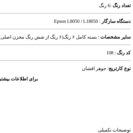
تعداد رنگ
:6 رنگ
دستگاه سازگار
: Epson L8050 / L18050
سایر مشخصات
: بسته کامل ۶ رنگ(۶ رنگ از شش رنگ مخزن اصلی) جوهر اصل و رسمی شرکت اپسون حاوی ۶ عدد جوهر ۷۰ میلی لیتر
کد رنگ
: 108
نوع کارتریج
: جوهر افشان
برای اطلاعات بیشتر
توضیحات تکمیلی