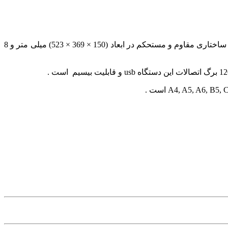
مشخصات ظاهری دارای ساختاری مقاوم و مستحکم در ابعاد (150 × 369 × 523) میلی متر و 8
A4, A5, A6,  است .