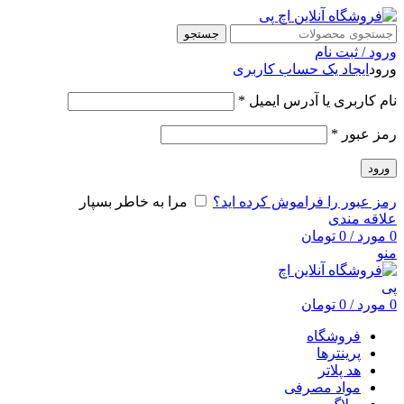
جستجو
ورود / ثبت نام
ورود
ایجاد یک حساب کاربری
نام کاربری یا آدرس ایمیل
*
رمز عبور
*
ورود
رمز عبور را فراموش کرده اید؟
مرا به خاطر بسپار
علاقه مندی
0
مورد
/
0
تومان
منو
0
مورد
/
0
تومان
فروشگاه
پرینترها
هد پلاتر
مواد مصرفی