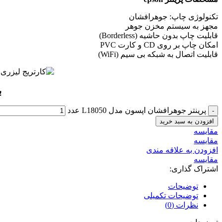
تکنولوژی چاپ: جوهرافشان
مجهز به سیستم مخزن جوهر
قابلیت چاپ بدون حاشیه (Borderless)
امکان چاپ بر روی CD و کارت PVC
قابلیت اتصال به شبکه بی سیم (WiFi)
ب
پرینتر جوهرافشان اپسون مدل L18050 عدد
افزودن به سبد خرید
مقايسه
مقایسه
افزودن به علاقه مندی
مقایسه
اشتراک گذاری:
توضیحات
توضیحات تکمیلی
نظرات (0)