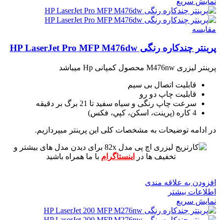
نمایش سریع
مقايسه
پرینتر چندکاره رنگی HP LaserJet Pro MFP M476dw
پرینتر لیزری M476nw محصول کمپانی Hp میباشد
قابلیت اتصال بی سیم
قابلیت چاپ دو رو
سرعت چاپ رنگی و سیاه سفید تا 21 برگ بر دقیقه
4 کاره (پرينت، اسکن، کپي، فکس)
در ادامه توضیحات به مشخصات کلی این پرینتر میپردازیم.
برای دیدن مدل های بیشتر و
تخفیف ها در
اینستاگرام
با ما همراه باشید
افزودن به علاقه مندی
اطلاعات بیشتر
نمایش سریع