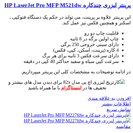
پرینتر لیزری چندکاره HP LaserJet Pro MFP M521dw
این پرینتر علاوه بر پرینت، می تواند در حکم یک دستگاه فتوکپی ،
اسکنر و همچنین فکس نیز عمل کند.
قابلیت چاپ دو رو
چاپ اولین برگه در 8 ثانیه
دارای سینی خروجی 250 برگی
4 کاره (پرينت، اسکن، کپي، فکس)
دارای سرعت فکس 3 ثانیه برای هر برگ
سرعت کپي سياه و سفيد حداکثر 40 کپی در دقیقه
در ادامه توضیحات به مشخصات کلی این پرینتر میپردازیم.
برای دیدن مدل های بیشتر و
تخفیف ها در
اینستاگرام
با ما همراه باشید
افزودن به علاقه مندی
اطلاعات بیشتر
نمایش سریع
مقايسه