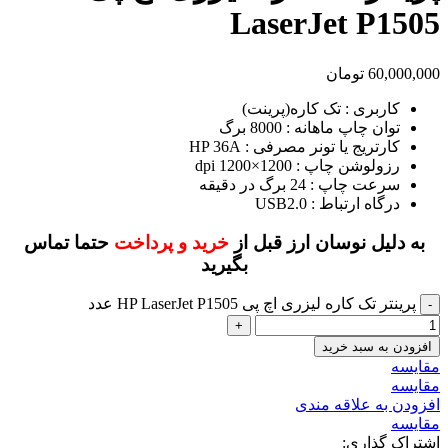
LaserJet P1505
60,000,000
تومان
کاربری : تک کاره(پرینت)
توان چاپ ماهانه : 8000 برگ
کارتریج یا تونر مصرفی : HP 36A
رزولوشن چاپ : 1200×1200 dpi
سرعت چاپ : 24 برگ در دقیقه
درگاه ارتباط : USB2.0
به دلیل نوسان ارز قبل از
خرید و پرداخت
حتما تماس
بگیرید
پرینتر تک کاره لیزری اچ پی HP LaserJet P1505 عدد
افزودن به سبد خرید
مقايسه
مقایسه
افزودن به علاقه مندی
مقایسه
اشتراک گذاری: