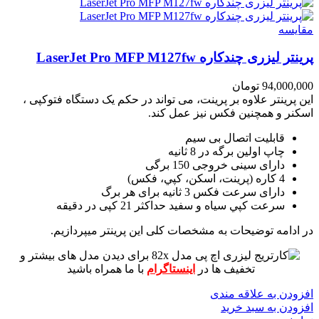
مقايسه
پرینتر لیزری چندکاره LaserJet Pro MFP M127fw
94,000,000
تومان
این پرینتر علاوه بر پرینت، می تواند در حکم یک دستگاه فتوکپی ،
اسکنر و همچنین فکس نیز عمل کند.
قابلیت اتصال بی سیم
چاپ اولین برگه در 8 ثانیه
دارای سینی خروجی 150 برگی
4 کاره (پرينت، اسکن، کپي، فکس)
دارای سرعت فکس 3 ثانیه برای هر برگ
سرعت کپي سياه و سفيد حداکثر 21 کپی در دقیقه
در ادامه توضیحات به مشخصات کلی این پرینتر میپردازیم.
برای دیدن مدل های بیشتر و
تخفیف ها در
اینستاگرام
با ما همراه باشید
افزودن به علاقه مندی
افزودن به سبد خرید