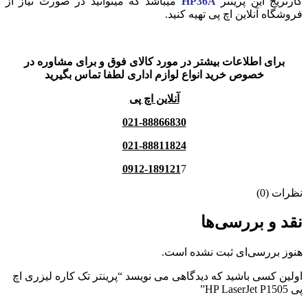
کارتریج این پرینتر
HP36A
میباشد که میتوانید در صورت نیاز از
فروشگاه آنلاین اچ پی تهیه کنید.
برای اطلاعات بیشتر در مورد کالای فوق و برای مشاوره در
خصوص خرید انواع لوازم اداری لطفا تماس بگیرید
آنلاین اچ پی
021-88866830
021-88811824
0912-189121
7
نظرات (0)
نقد و بررسی‌ها
هنوز بررسی‌ای ثبت نشده است.
اولین کسی باشید که دیدگاهی می نویسد “پرینتر تک کاره لیزری اچ
پی HP LaserJet P1505”