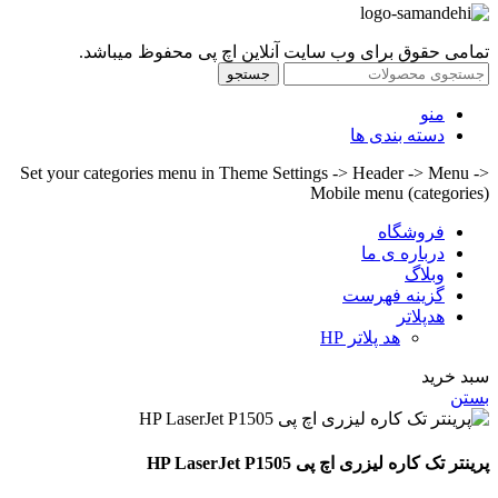
تمامی حقوق برای وب سایت آنلاین اچ پی محفوظ میباشد.
جستجو
منو
دسته بندی ها
Set your categories menu in Theme Settings -> Header -> Menu ->
Mobile menu (categories)
فروشگاه
درباره ی ما
وبلاگ
گزینه فهرست
هدپلاتر
هد پلاتر HP
سبد خرید
بستن
پرینتر تک کاره لیزری اچ پی HP LaserJet P1505