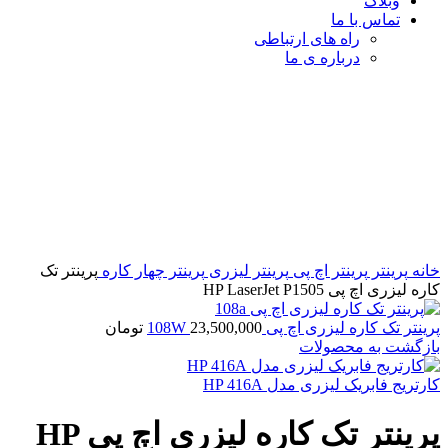
وبلاگ
تماس با ما
راه های ارتباطی
درباره ی ما
برای بزرگنمایی کلیک کنید
خانه
پرینتر
پرینتر اچ پی
پرینتر لیزری
پرینتر چهار کاره
پرینتر تک
کاره لیزری اچ پی HP LaserJet P1505
پرینتر تک کاره لیزری اچ پی 108W
23,500,000
تومان
بازگشت به محصولات
کارتریج فابریک لیزری مدل HP 416A
پرینتر تک کاره لیزری اچ پی HP