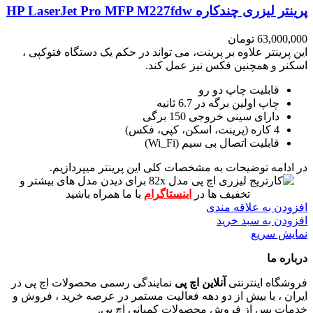
پرینتر لیزری چندکاره HP LaserJet Pro MFP M227fdw
63,000,000
تومان
این پرینتر علاوه بر پرینت، می تواند در حکم یک دستگاه فتوکپی ،
اسکنر و همچنین فکس نیز عمل کند.
قابلیت چاپ دو رو
چاپ اولین برگه در 6.7 ثانیه
دارای سینی خروجی 150 برگی
4 کاره (پرينت، اسکن، کپي، فکس)
قابلیت اتصال بی سیم (Wi_Fi)
در ادامه توضیحات به مشخصات کلی این پرینتر میپردازیم.
برای دیدن مدل های بیشتر و
تخفیف ها در
اینستاگرام
با ما همراه باشید
افزودن به علاقه مندی
افزودن به سبد خرید
نمایش سریع
درباره ما
فروشگاه اینترنتی
آنلاین اچ پی
نمایندگی رسمی محصولات اچ پی در
ایران ، با بیش از دو دهه فعالیت مستمر در عرصه خرید ، فروش و
خدمات پس از فروش محصولات کمپانی اچ پی.