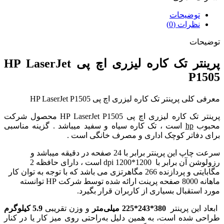
توضیحات
نظرات (0)
توضیحات
پرینتر تک کاره لیزری اچ پی HP LaserJet
P1505
معرفی کلی پرینتر تک کاره لیزری اچ پی HP LaserJet P1505
پرینتر تک کاره لیزری اچ پی HP LaserJet P1505 محصول شرکت
محبوب
hp
است ، تک کاره سیاه و سفید میباشد . گزینه مناسبی
برای دفاتر کوچک اداری و مصرف خانگی است .
سرعت چاپ این پرینتر برابر با 24 صفحه در دقیقه میباشد و
رزولوشن آن برابر با dpi 1200*1200 است ، دارای حافظه 2
مگابایتی و پردازنده 266 مگاهرتزی می باشد که با توجه به توان کار
ماهانه 8000 صفحه پرینت ارائه شده توسط شرکت HP توانسته
مورد استقبال بسیاری از کاربران قرار بگیرد.
ابعاد این پرینتر
380*243*225 میلی‌متر
و وزن تقریبی
5.9 کیلوگرم
طراحی شده است، به همین دلیل به‌راحتی روی میز کار یا در کنار