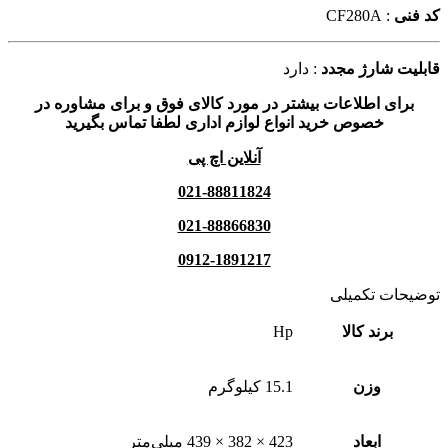
کد فنی
: CF280A
قابلیت شارژ مجدد
: دارد
برای اطلاعات بیشتر در مورد کالای فوق و برای مشاوره در
خصوص خرید انواع لوازم اداری لطفا تماس بگیرید
آنلاین اچ پی
021-88811824
021-88866830
0912-1891217
توضیحات تکمیلی
برند کالا
Hp
وزن
15.1 کیلوگرم
ابعاد
423 × 382 × 439 میلی‌متر