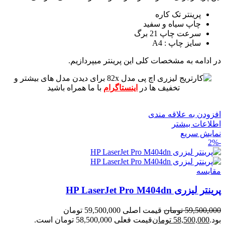
پرینتر تک کاره
چاپ سیاه و سفید
سرعت چاپ 21 برگ
سایز چاپ : A4
در ادامه به مشخصات کلی این پرینتر میپردازیم.
برای دیدن مدل های بیشتر و
تخفیف ها در
اینستاگرام
با ما همراه باشید
افزودن به علاقه مندی
اطلاعات بیشتر
نمایش سریع
-2%
مقايسه
پرینتر لیزری HP LaserJet Pro M404dn
59,500,000
تومان
قیمت اصلی 59,500,000 تومان
بود.
58,500,000
تومان
قیمت فعلی 58,500,000 تومان است.