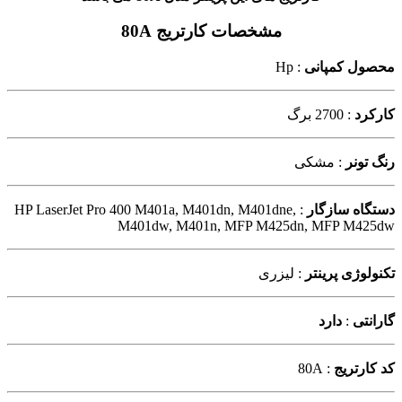
مشخصات کارتریج 80A
محصول کمپانی
: Hp
کارکرد
: 2700 برگ
رنگ تونر
: مشکی
دستگاه سازگار
: HP LaserJet Pro 400 M401a, M401dn, M401dne,
M401dw, M401n, MFP M425dn, MFP M425dw
تکنولوژی پرینتر
: لیزری
گارانتی
:
دارد
کد کارتریج
: 80A