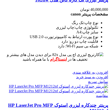
40,000,000
تومان
مشخصات پرینتر canon
نوع چاپ:تک رنگ
تکنولوژی چاپ:چاپ لیزری
سایز چاپ:A4
نوع پورت ارتباط به کامپیوتر:پورت USB 2.0
قابلیت چاپ دو رو: دارد
شبکه بی سیم Wi-Fi: دارد
برای دیدن مدل های بیشتر و
تخفیف ها در
اینستاگرام
با ما همراه باشید
افزودن به علاقه مندی
افزودن به سبد خرید
نمایش سریع
مقايسه
پرینتر چندکاره لیزری استوک HP LaserJet Pro MFP