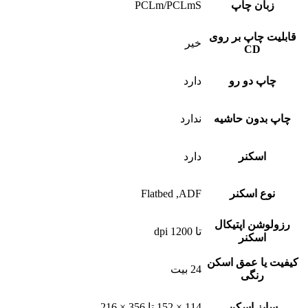
زبان چاپ
PCLm/PCLmS
قابلیت چاپ بر روی
خیر
CD
چاپ دو رو
دارد
چاپ بدون حاشیه
ندارد
اسکنر
دارد
نوع اسکنر
Flatbed ,ADF
رزولوشن اپتیکال
تا 1200 dpi
اسکنر
کیفیت یا عمق اسکن
24 بیت
رنگی
سایز اسکن
114 × 152 تا 356 × 216