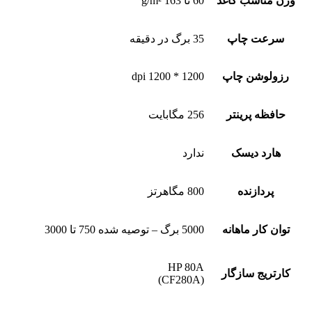
وزن مناسب کاغذ
60 تا 163 g/m²
سرعت چاپ
35 برگ در دقیقه
رزولوشن چاپ
1200 * 1200 dpi
حافظه پرینتر
256 مگابایت
هارد دیسک
ندارد
پردازنده
800 مگاهرتز
توان کار ماهانه
5000 برگ – توصیه شده 750 تا 3000
HP 80A
کارتریج سازگار
(CF280A)