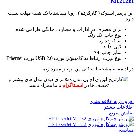
M1212nf
این پرینتر استوک (
کارکرده
) اروپا میباشد تا یک هفته مهلت تست
دارد.
برای مصرف در ادارات و مصارف خانگی طراحی شده
نوع چاپ: تک رنگ
اسکنر: دارد
کپی: دارد
سایز چاپ: A4
نوع پورت ارتباط به کامپیوتر: پورت USB 2.0 پورت Ethernet
در ادامه به مشخصات کلی این پرینتر میپردازیم.
برای دیدن مدل های بیشتر و
تخفیف ها در
اینستاگرام
با ما همراه باشید
افزودن به علاقه مندی
اطلاعات بیشتر
نمایش سریع
مقايسه