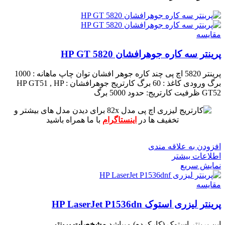
مقايسه
پرینتر سه کاره جوهرافشان HP GT 5820
پرینتر 5820 اچ پی چند کاره جوهر افشان
توان چاپ ماهانه : 1000
برگ
ورودی کاغذ : 60 برگ
کارتریج جوهرافشان : HP GT51 , HP
GT52
ظرفیت کارتریج: حدود 5000 برگ
برای دیدن مدل های بیشتر و
تخفیف ها در
اینستاگرام
با ما همراه باشید
افزودن به علاقه مندی
اطلاعات بیشتر
نمایش سریع
مقايسه
پرینتر لیزری استوک HP LaserJet P1536dn
این پرینتر استوک (کارکرده) میباشد
مشخصات پرینتر