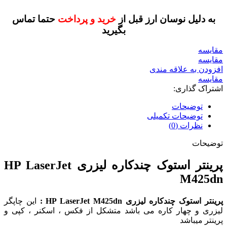
به دلیل نوسان ارز قبل از
خرید و پرداخت
حتما تماس
بگیرید
مقايسه
مقایسه
افزودن به علاقه مندی
مقایسه
اشتراک گذاری:
توضیحات
توضیحات تکمیلی
نظرات (0)
توضیحات
پرینتر استوک چندکاره لیزری HP LaserJet
M425dn
پرینتر استوک چندکاره لیزری HP LaserJet M425dn :
این چاپگر
لیزری و چهار کاره می باشد متشکل از فکس ، اسکنر ، کپی و
پرینتر میباشد