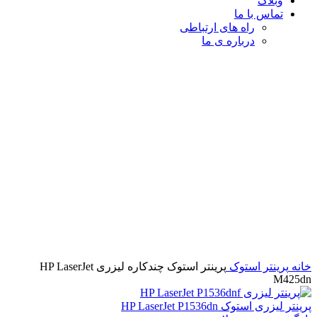
وبلاگ
تماس با ما
راه های ارتباطی
درباره ی ما
برای بزرگنمایی کلیک کنید
خانه
پرینتر استوک
پرینتر استوک چندکاره لیزری HP LaserJet
M425dn
پرینتر لیزری استوک HP LaserJet P1536dn