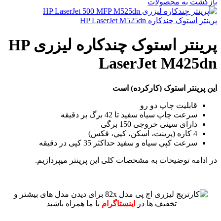
بازگشت به محصولات
پرینتر استوک چندکاره HP LaserJet M525dn
پرینتر استوک چندکاره لیزری HP
LaserJet M425dn
این پرینتر
استوک (کارکرده) است
قابلیت چاپ دو رو
سرعت چاپ سیاه سفید تا 42 برگ بر دقیقه
دارای سینی خروجی 150 برگی
4 کاره (پرينت، اسکن، کپي، فکس)
سرعت کپي سياه و سفيد حداکثر 35 کپی در دقیقه
در ادامه توضیحات به مشخصات کلی این پرینتر میپردازیم.
برای دیدن مدل های بیشتر و
تخفیف ها در
اینستاگرام
با ما همراه باشید