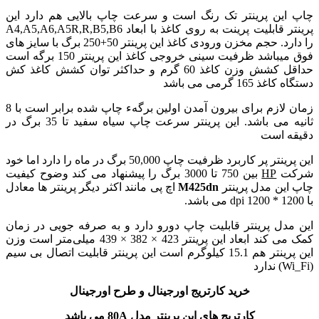
چاپ این پرینتر تک رنگ است و سرعت چاپ بالایی هم دارد این
پرینتر قابلیت پرینت به روی کاغذ با ابعاد A4,A5,A6,A5R,R,B5,B6
را دارد. حجم مخزن ورودی کاغذ این پرینتر 50+250 برگ با سایز های
فوق میباشد ظرفیت سینی خروجی کاغذ این پرینتر 150 برگه است
حداقل کشش وزن کاغذ 60 گرم و حداکثر توان کشش کاغذ کش
دستگاه کاغذ 165 گرمی می باشد
زمان لازم برای بیرون آمدن اولین برگهء چاپ شده برابر است با 8
ثانیه می باشد. این پرینتر سرعت چاپ سیاه سفید تا 35 برگ در
دقیقه است
این پرینتر پر کاربرد ظرفیت چاپ 50,000 برگ در ماه را دارد اما خود
شرکت
HP
بین 750 تا 3000 برگ را پیشنهاد می کند وضوح کیفیت
چاپ این مدل پرینتر
M425dn
اچ پی مانند اکثر دیگر پرینتر ها معادل
با 1200 * 1200 dpi می باشد.
این مدل پرینتر قابلیت چاپ دورو دارد و به صرفه جویی در زمان
کمک می کند ابعاد این پرینتر 423 × 382 × 439 میلی‌متر
است وزن
این پرینتر هم 15.1 کیلوگرم است این پرینتر قابلیت اتصال بی سیم
(Wi_Fi) ندارد
خرید کارتریج اورجینال و طرح اورجینال
کارتریج های این پرینتر مدل 80A
می باشد