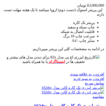
63,000,000
تومان
این پرینتر استوک (دست دوم) اروپا میباشد تا یک هفته مهلت تست
دارند
پرینتر تک کاره
چاپ سیاه و سفید
قابلیت اتصال به شبکه
سرعت چاپ 18 برگ
سایز چاپ : A4
در ادامه به مشخصات کلی این پرینتر میپردازیم.
برای دیدن مدل های بیشتر و
تخفیف ها در
اینستاگرام
با ما همراه باشید
افزودن به علاقه مندی
افزودن به سبد خرید
نمایش سریع
مقايسه
پرینتر لیزری تک کاره کانن مدل 162dw