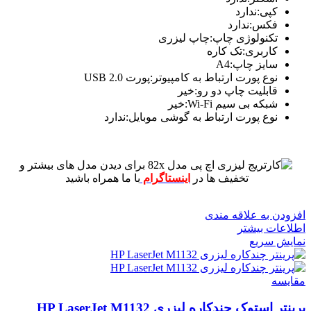
کپی:ندارد
فکس:ندارد
تکنولوژی چاپ:چاپ لیزری
کاربری:تک کاره
سایز چاپ:A4
نوع پورت ارتباط به کامپیوتر:پورت USB 2.0
قابلیت چاپ دو رو:خیر
شبکه بی سیم Wi-Fi:خیر
نوع پورت ارتباط به گوشی موبایل:ندارد
برای دیدن مدل های بیشتر و
تخفیف ها در
اینستاگرام
با ما همراه باشید
افزودن به علاقه مندی
اطلاعات بیشتر
نمایش سریع
مقايسه
پرینتر استوک چندکاره لیزری HP LaserJet M1132