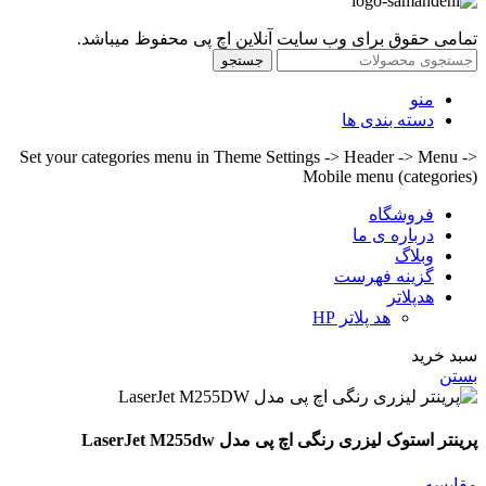
تمامی حقوق برای وب سایت آنلاین اچ پی محفوظ میباشد.
جستجو
منو
دسته بندی ها
Set your categories menu in Theme Settings -> Header -> Menu ->
Mobile menu (categories)
فروشگاه
درباره ی ما
وبلاگ
گزینه فهرست
هدپلاتر
هد پلاتر HP
سبد خرید
بستن
پرینتر استوک لیزری رنگی اچ پی مدل LaserJet M255dw
مقايسه