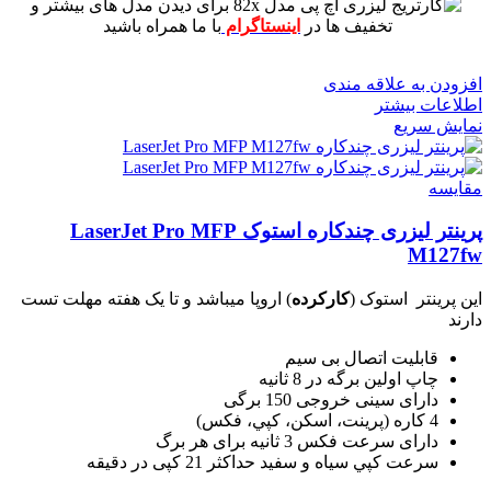
برای دیدن مدل های بیشتر و
تخفیف ها در
اینستاگرام
با ما همراه باشید
افزودن به علاقه مندی
اطلاعات بیشتر
نمایش سریع
مقايسه
پرینتر لیزری چندکاره استوک LaserJet Pro MFP
M127fw
این پرینتر استوک (
کارکرده
) اروپا میباشد و تا یک هفته مهلت تست
دارند
قابلیت اتصال بی سیم
چاپ اولین برگه در 8 ثانیه
دارای سینی خروجی 150 برگی
4 کاره (پرينت، اسکن، کپي، فکس)
دارای سرعت فکس 3 ثانیه برای هر برگ
سرعت کپي سياه و سفيد حداکثر 21 کپی در دقیقه