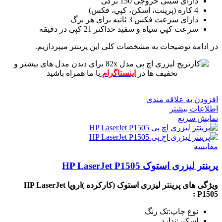
دارای سینی خروجی 150 برگی
4 کاره (پرينت، اسکن، کپي، فکس)
دارای سرعت فکس 3 ثانیه برای هر برگ
سرعت کپي سياه و سفيد حداکثر 21 کپی در دقیقه
در ادامه توضیحات به مشخصات کلی این پرینتر میپردازیم.
برای دیدن مدل های بیشتر و
تخفیف ها در
اینستاگرام
با ما همراه باشید
افزودن به علاقه مندی
اطلاعات بیشتر
نمایش سریع
مقايسه
پرینتر لیزری استوک HP LaserJet P1505
ویژگی های پرینتر لیزری استوک (کارکرده )اروپا HP LaserJet
P1505 :
نوع چاپ:تک رنگ
اسکنر:ندارد