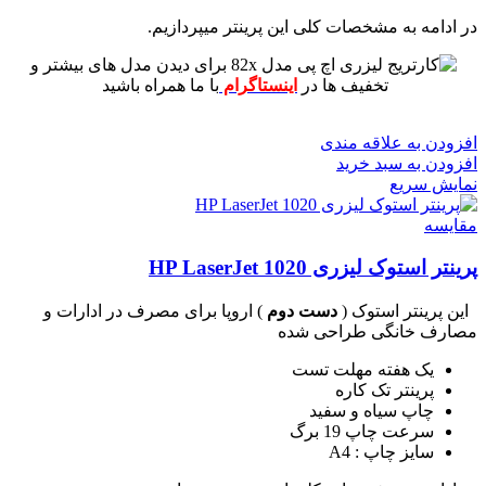
در ادامه به مشخصات کلی این پرینتر میپردازیم.
برای دیدن مدل های بیشتر و
تخفیف ها در
اینستاگرام
با ما همراه باشید
افزودن به علاقه مندی
افزودن به سبد خرید
نمایش سریع
مقايسه
پرینتر استوک لیزری HP LaserJet 1020
این پرینتر استوک (
دست دوم
) اروپا برای مصرف در ادارات و
مصارف خانگی طراحی شده
یک هفته مهلت تست
پرینتر تک کاره
چاپ سیاه و سفید
سرعت چاپ 19 برگ
سایز چاپ : A4