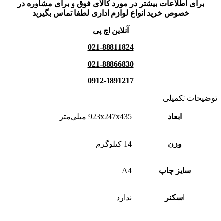
برای اطلاعات بیشتر در مورد کالای فوق و برای مشاوره در
خصوص خرید انواع لوازم اداری لطفا تماس بگیرید
آنلاین اچ پی
021-88811824
021-88866830
0912-1891217
توضیحات تکمیلی
ابعاد
923x247x435 میلی‌متر
وزن
14 کیلوگرم
سایز چاپ
A4
اسکنر
ندارد