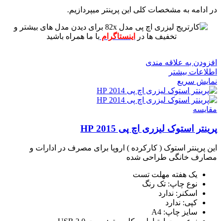
در ادامه به مشخصات کلی این پرینتر میپردازیم.
برای دیدن مدل های بیشتر و
تخفیف ها در
اینستاگرام
با ما همراه باشید
افزودن به علاقه مندی
اطلاعات بیشتر
نمایش سریع
مقايسه
پرینتر استوک لیزری اچ پی 2015 HP
این پرینتر استوک ( کارکرده ) اروپا برای مصرف در ادارات و
مصارف خانگی طراحی شده
یک هفته مهلت تست
نوع چاپ: تک رنگ
اسکنر: ندارد
کپی: ندارد
سایز چاپ: A4