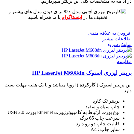
در ادامه به مشخصات کلی این پرینتر میپردازیم.
برای دیدن مدل های بیشتر و
تخفیف ها در
اینستاگرام
با ما همراه باشید
افزودن به علاقه مندی
اطلاعات بیشتر
نمایش سریع
مقايسه
پرینتر لیزری استوک HP LaserJet M608dn
این پرینتر استوک (
کارکرده
) اروپا میباشد و تا یک هفته مهلت تست
دارد
پرینتر تک کاره
چاپ سیاه و سفید
نوع پورت ارتباط به کامپیوتر:پورت Ethernet پورت USB 2.0
سرعت چاپ 65 برگ
قابلیت چاپ دو رو دارد
سایز چاپ : A4