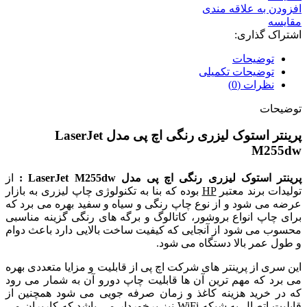
افزودن به علاقه مندی
مقایسه
اشتراک گذاری:
توضیحات
توضیحات تکمیلی
نظرات (0)
توضیحات
پرینتر استوک لیزری رنگی اچ پی مدل LaserJet
M255dw
پرینتر استوک لیزری رنگی اچ پی مدل LaserJet M255dw
:
از
تولیدات برند معتبر
HP
بوده که بنا به تکنولوژی چاپ لیزری به بازار
عرضه می شود و از نوع چاپ رنگی و سیاه و سفید بهره می برد که
برای چاپ انواع بروشور، کاتالوگ و برگه های رنگی گزینه مناسبی
محسوب می شود از آنجایی که کیفیت ساخت بالایی دارد باعث دوام
و طول عمر بالا دستگاه می شود.
این سری از پرینتر های شرکت اچ پی از قابلیت و مزایا متعددی بهره
می برد که مهم ترین آن ها قابلیت چاپ دورو آن به شمار می رود
که در خرید هزینه کاغذ و زمان صرفه جویی می شود همچنین از
قابلیت اتصال به شبکه WiFi نیز برخوردار می باشد که کاربران می