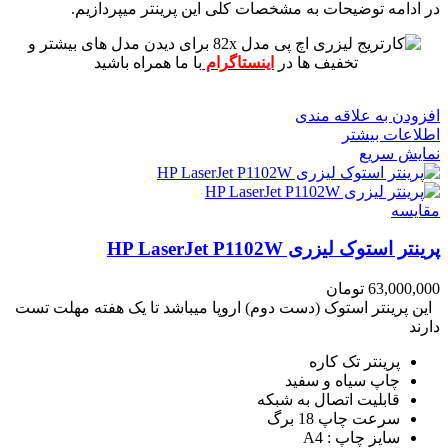
در ادامه توضیحات به مشخصات کلی این پرینتر میپردازیم.
برای دیدن مدل های بیشتر و
تخفیف ها در
اینستاگرام
با ما همراه باشید
افزودن به علاقه مندی
اطلاعات بیشتر
نمایش سریع
مقايسه
پرینتر استوک لیزری HP LaserJet P1102W
63,000,000
تومان
این پرینتر استوک (دست دوم) اروپا میباشد تا یک هفته مهلت تست
دارند
پرینتر تک کاره
چاپ سیاه و سفید
قابلیت اتصال به شبکه
سرعت چاپ 18 برگ
سایز چاپ : A4