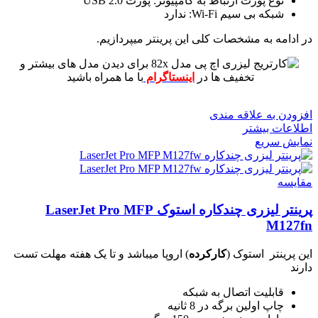
نوع پورت ارتباط به کامپیوتر: پورت USB 2.0
شبکه بی سیم Wi-Fi: ندارد
در ادامه به مشخصات کلی این پرینتر میپردازیم.
برای دیدن مدل های بیشتر و
تخفیف ها در
اینستاگرام
با ما همراه باشید
افزودن به علاقه مندی
اطلاعات بیشتر
نمایش سریع
مقايسه
پرینتر لیزری چندکاره استوک LaserJet Pro MFP
M127fn
این پرینتر استوک (
کارکرده
) اروپا میباشد و تا یک هفته مهلت تست
دارند
قابلیت اتصال به شبکه
چاپ اولین برگه در 8 ثانیه