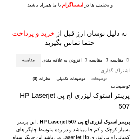
و تخفیف ها در
اینستاگرام
با ما همراه باشید
به دلیل نوسان ارز قبل از
خرید و پرداخت
حتما تماس بگیرید
مقايسه
مقایسه
افزودن به علاقه مندی
مقایسه
اشتراک گذاری:
توضیحات
توضیحات تکمیلی
نظرات (0)
توضیحات
پرینتر استوک لیزری اچ پی HP Laserjet
507
پرینتر استوک لیزری اچ پی HP Laserjet 507 :
این پرینتر
بسیار کوچک و کم جا میباشد و در رده متوسط چاپگر های
کمپانی
اچ پی
لیزری Laser jet Hp می باشد این چاپگر سیاه