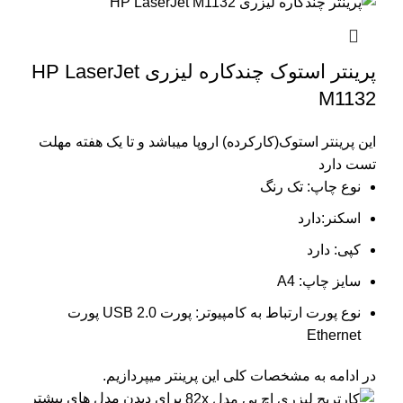
پرینتر استوک چندکاره لیزری HP LaserJet
M1132
این پرینتر استوک(کارکرده) اروپا میباشد و تا یک هفته مهلت
تست دارد
نوع چاپ: تک رنگ
اسکنر:دارد
کپی: دارد
سایز چاپ: A4
نوع پورت ارتباط به کامپیوتر: پورت USB 2.0 پورت
Ethernet
در ادامه به مشخصات کلی این پرینتر میپردازیم.
برای دیدن مدل های بیشتر