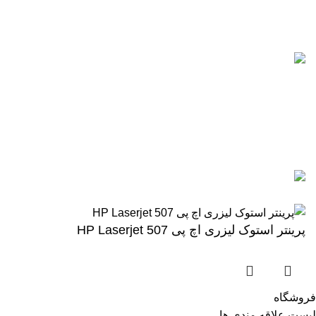
0912-1891217
آخرین پست ها
5 تا از بهترین پرینترهای hp سال 2026
آگوست 5, 2026
بدون نظر
رزولوشن یا DPI چیست؟
ژوئن 10, 2026
بدون نظر
تمامی حقوق برای وب سایت آنلاین اچ پی محفوظ میباشد.
پرینتر استوک لیزری اچ پی HP Laserjet 507
فروشگاه
لیست علاقه مندی ها