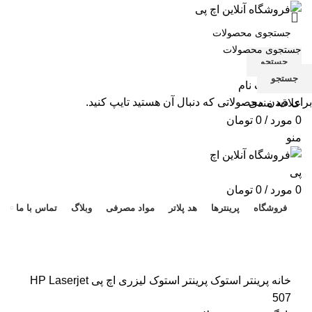
جستجو
جستجو
ورود / ثبت نام
برای دیدن محصولاتی که دنبال آن هستید تایپ کنید.
علاقه مندی
0
مورد
/
0
تومان
منو
هد 
0
مورد
/
0
تومان
فروشگاه
پرینترها
هد پلاتر
مواد مصرفی
وبلاگ
تماس با ما
برای بزرگنمایی کلیک کنید
خانه
پرینتر استوک
پرینتر استوک لیزری اچ پی HP Laserjet
507