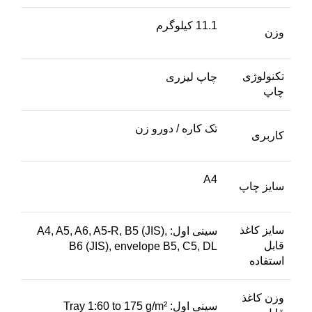
11.1 کیلوگرم
وزن
تکنولوژی
چاپ لیزری
چاپ
تک کاره / دورو زن
کاربری
A4
سایز چاپ
سایز کاغذ
سینی اول: A4, A5, A6, A5-R, B5 (JIS),
قابل
B6 (JIS), envelope B5, C5, DL
استفاده
وزن کاغذ
سینی اول: Tray 1:60 to 175 g/m²