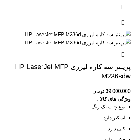
پرینتر سه کاره لیزری HP LaserJet MFP
M236sdw
39,000,000
تومان
ویژگی های کالا :
نوع چاپ:تک رنگ
اسکنر:دارد
کپی:دارد
فکس:دارد