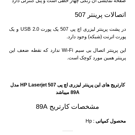
صفحه نمایشی آن رنگی چهار خطی است و پنل کنترلی دارد
اتصالات پرینتر 507
در پشت پرینتر لیزری اچ پی 507 یک پورت USB 2.0 و یک
پورت اترنت (شبکه) وجود دارد.
این پرینتر اتصال بی سیم Wi-Fi ندارد که نقطه ضعف این
پرینتر همین مورد کوچک است.
کارتریج های این پرینتر لیزری اچ پی HP Laserjet 507 مدل
89A میباشد
مشخصات کارتریج 89A
محصول کمپانی
: Hp