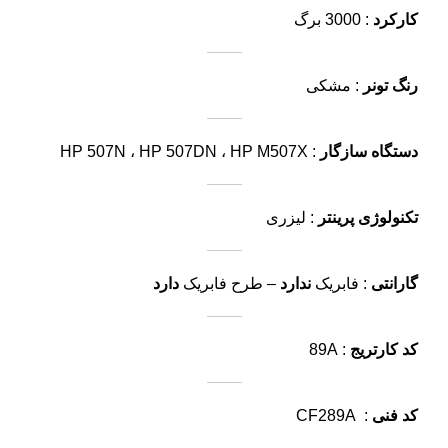
کارکرد
: 3000 برگ
رنگ تونر
: مشکی
دستگاه سازگار
: HP 507N ، HP 507DN ، HP M507X
تکنولوژی پرینتر
: لیزری
گارانتی
: فابریک
ندارد
– طرح فابریک
دارد
کد کارتریج
: 89A
کد فنی
: CF289A