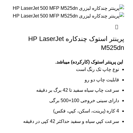
پرینتر استوک چندکاره HP LaserJet
M525dn
این پرینتر استوک (کارکرده) میباشد.
نوع چاپ تک رنگ است
قابلیت چاپ دو رو
سرعت چاپ سیاه سفید تا 42 برگ بر دقیقه
دارای سینی خروجی 100+500 برگی
4 کاره (پرينت، اسکن، کپي، فکس)
سرعت کپي سياه و سفيد حداکثر 42 کپی در دقیقه