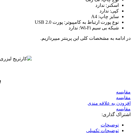
اسکنر: ندارد
کپی: ندارد
سایز چاپ: A4
نوع پورت ارتباط به کامپیوتر: پورت USB 2.0
شبکه بی سیم Wi-Fi: ندارد
در ادامه به مشخصات کلی این پرینتر میپردازیم.
ب
مقايسه
مقایسه
افزودن به علاقه مندی
مقایسه
اشتراک گذاری:
توضیحات
توضیحات تکمیلی