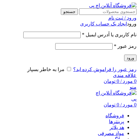
جستجو
ورود / ثبت نام
ورود
ایجاد یک حساب کاربری
نام کاربری یا آدرس ایمیل
*
رمز عبور
*
ورود
رمز عبور را فراموش کرده اید؟
مرا به خاطر بسپار
علاقه مندی
0
مورد
/
0
تومان
منو
0
مورد
/
0
تومان
فروشگاه
پرینترها
هد پلاتر
مواد مصرفی