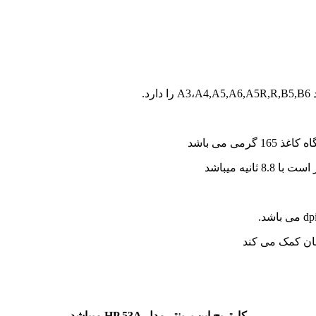
د.
نیه میباشد
مان کمک می کند
کارتریج این پرینتر مدل HP 53A میباشد