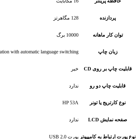
حافظه پرینتر
16 مگابایت
پردازنده
128 مگاهرتز
توان کار ماهانه
10000 برگ
زبان چاپ
tion with automatic language switching
قابلیت چاپ بر روی CD
خیر
قابلیت چاپ دو رو
ندارد
نوع کارتریج یا تونر
HP 53A
صفحه نمایش LCD
ندارد
نوع پورت ارتباط به کامپیوتر
پورت USB 2.0