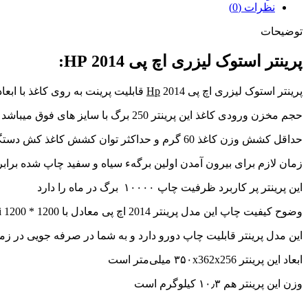
نظرات (0)
توضیحات
پرینتر استوک لیزری اچ پی 2014 HP:
پرینتر استوک لیزری اچ پی 2014
Hp
قابلیت پرینت به روی کاغذ با ابعاد A3،A4,A5,A6,A5R,R,B5,B6 را دار
حجم مخزن ورودی کاغذ این پرینتر 250 برگ با سایز های فوق میباشد
حداقل کشش وزن کاغذ 60 گرم و حداکثر توان کشش کاغذ کش دستگاه کاغذ 165 گرمی می باشد
زمان لازم برای بیرون آمدن اولین برگهء سیاه و سفید چاپ شده برابر است با 8.8 ثا
این پرینتر پر کاربرد ظرفیت چاپ ۱۰۰۰۰ برگ در ماه را دارد
وضوح کیفیت چاپ این مدل پرینتر 2014 اچ پی معادل با 1200 * 1200 dpi می باشد.
این مدل پرینتر قابلیت چاپ دورو دارد و به شما در صرفه جویی در ز
ابعاد این پرینتر ۳۵۰x362x256 میلی‌متر است
وزن این پرینتر هم ۱۰٫۳ کیلوگرم است