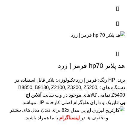
هد پلاتر hp70 قرمز | زرد
برند: HP
رنگ: قرمز | زرد
تکنولوژی: پلاتر
قابل استفاده در
دستگاه های : B8850, B9180, Z2100, Z3200, Z5200,
Z5400
تمامی کالاهای موجود در وب سایت
آنلاین اچ
پی
فابریک و دارای هلوگرام اصلی کارخانه HP میباشد
برای دیدن مدل های بیشتر
و تخفیف ها در
اینستاگرام
با ما همراه باشید