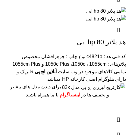
هد پلاتر 80 hp ابی
کد فنی هد :
c4821a
نوع چاپ : جوهرافشان
مخصوص
پلاترهای : 1050c Plus ،1050c ، 1055cm و 1055cm Plus
تمامی کالاهای موجود در وب سایت
آنلاین اچ پی
فابریک و
دارای هلوگرام اصلی کارخانه HP میباشد
برای دیدن مدل های بیشتر
و تخفیف ها در
اینستاگرام
با ما همراه باشید