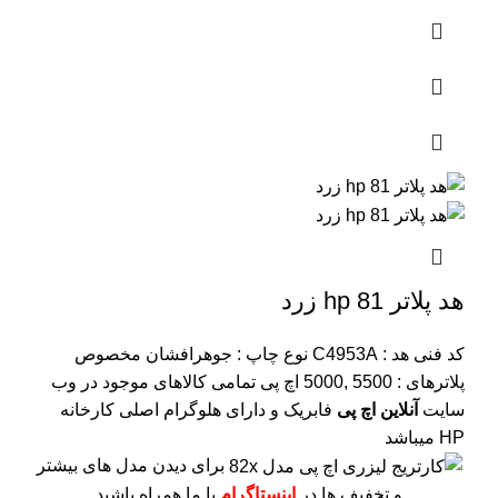
هد پلاتر 81 hp زرد
کد فنی هد :
C4953A
نوع چاپ : جوهرافشان
مخصوص
پلاترهای : 5500 ,5000 اچ پی
تمامی کالاهای موجود در وب
سایت
آنلاین اچ پی
فابریک و دارای هلوگرام اصلی کارخانه
HP میباشد
برای دیدن مدل های بیشتر
و تخفیف ها در
اینستاگرام
با ما همراه باشید