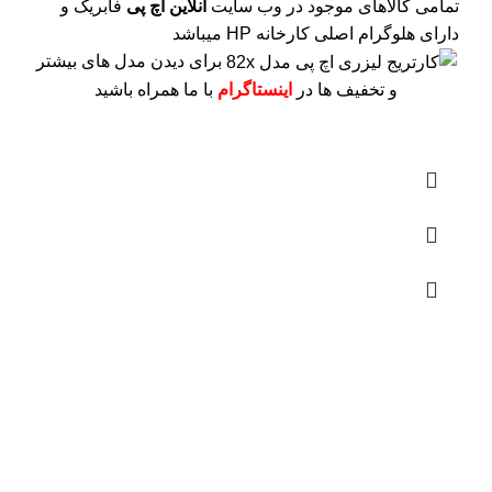
تمامی کالاهای موجود در وب سایت
آنلاین اچ پی
فابریک و
دارای هلوگرام اصلی کارخانه HP میباشد
برای دیدن مدل های بیشتر
و تخفیف ها در
اینستاگرام
با ما همراه باشید
درباره ما
فروشگاه اینترنتی
آنلاین اچ پی
نمایندگی رسمی محصولات اچ پی
در ایران ، با بیش از دو دهه فعالیت مستمر در عرصه خرید ،
فروش و خدمات پس از فروش محصولات کمپانی اچ پی.