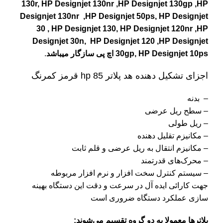
130r,
HP Designjet 130nr
,
HP Designjet 130gp
,
HP
Designjet 130nr
,
HP Designjet 50ps,
HP Designjet
30 ,
HP Designjet 130,
HP Designjet 120nr
,
HP
Designjet 30n,
HP Designjet 120
,
HP Designjet
30gp, HP Designjet 10ps
اچ پی
سازگار
میباشد
.
اجزای تشکیل دهنده هد پلاتر 85 hp قرمز کمرنگ
– بدنه
– سطح ریل عرضی
– ریل طولی
– مکانیزم تقلیل دهنده
– مکانیزم انتقال به ریل عرضی و قلم ثابت
– محرک‌های قدرتمند
– سیستم کنترل سخت افزار و نرم افزار مربوطه
جهت کارائی ایده آل در سرعت و دقت این دستگاه بهینه
سازی عملکرد دستگاه ضروری است
پلاترها معمولا به دو گروه تقسیم می‌شوند: