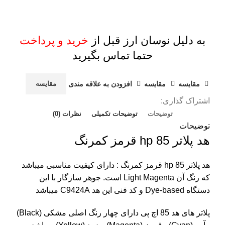
به دلیل نوسان ارز قبل از
خرید و پرداخت
حتما تماس بگیرید
مقايسه
مقایسه
افزودن به علاقه مندی
مقایسه
اشتراک گذاری:
توضیحات
توضیحات تکمیلی
نظرات (0)
توضیحات
هد پلاتر 85 hp قرمز کمرنگ
هد پلاتر 85 hp قرمز کمرنگ : دارای کیفیت مناسبی میباشد
که رنگ آن Light Magenta است. جوهر سازگار با این
دستگاه Dye-based و کد فنی این هد C9424A میباشد
پلاتر های هد 85 اچ پی دارای چهار رنگ اصلی مشکی (Black)