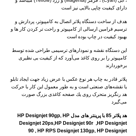
، آبی (Cyan) ، قرمز (Magenta) و زرد (Yellow) میباشد و
دارای کیفیت چاپی بالایی نیز است
هدف از ساخت دستگاه پلاتر اتصال به کامپیوتر، پردازش و
ترسیم فرامین ارسالی از کامپیوتر و راحت تر کردن کار ها و
بهبود کیفیت در چاپ بوده است
این دستگاه نقشه و نمودارهای ترسیمی طراحی شده توسط
کامپیوتر را بر روی کاغذ می‌آورد که از کیفیت بی نظیری
برخوردارند
پلاتر قادر به چاپ هر نوع عکس با عرض زیاد جهت ایجاد تابلو
یا نقشه‌های صنعتی است و به طور معمول این كار با حركت
هد رنگریز متحرک روی یك صفحه كاغذی بزرگ صورت
می‌گیرد
هد پلاتر 85 با
پرینتر های مدل
HP Designjet 90gp, HP
Designjet 20ps,HP Designjet 90r
,
HP Designjet
90
,
HP RPS Designjet 130gp, HP Designjet