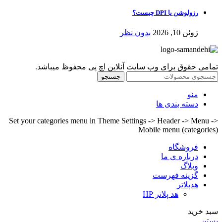
رزولوشن یا DPI چیست؟
ژوئن 10, 2026
بدون نظر
تمامی حقوق برای وب سایت آنلاین اچ پی محفوظ میباشد.
جستجو
منو
دسته بندی ها
Set your categories menu in Theme Settings -> Header -> Menu ->
Mobile menu (categories)
فروشگاه
درباره ی ما
وبلاگ
گزینه فهرست
هدپلاتر
هد پلاتر HP
سبد خرید
بستن