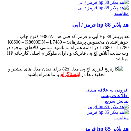
مقايسه
هد پلاتر 88 hp قرمز / ابی
هد پرینتر 88 Hp آبی و قرمز
کد فنی هد :
C9382A
نوع چاپ :
جوهرافشان
مخصوص پرینترهای: K8600 – K8600DN – L7480 –
L7680 – L7780
در ادامه همراه ما باشید
تمامی کالاهای موجود در
وب سایت
آنلاین اچ پی
فابریک و دارای هلوگرام اصلی کارخانه HP
میباشد
برای دیدن مدل های بیشتر و
تخفیف ها در
اینستاگرام
با ما همراه باشید
افزودن به علاقه مندی
اطلاعات بیشتر
نمایش سریع
مقايسه
هد پلاتر 85 hp قرمز