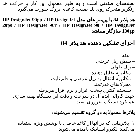
نقشه‌های صنعتی است و به طور معمول این كار با حركت هد
رنگریز متحرک روی یك صفحه كاغذی بزرگ صورت می‌گیرد
هد پلاتر 84 با
پرینتر های مدل HP DesignJet 90gp / HP DesignJet
20ps / HP DesignJet 90r / HP DesignJet 90 / HP DesignJet
130gp
سازگار
میباشد
.
اجزای تشکیل دهنده هد پلاتر 84
– بدنه
– سطح ریل عرضی
– ریل طولی
– مکانیزم تقلیل دهنده
– مکانیزم انتقال به ریل عرضی و قلم ثابت
– محرک‌های قدرتمند
– سیستم کنترل سخت افزار و نرم افزار مربوطه
جهت کارائی ایده آل در سرعت و دقت این دستگاه بهینه سازی
عملکرد دستگاه ضروری است
پلاترها معمولا به دو گروه تقسیم می‌شوند:
۱- پلاترهایی که در آنها از کاغذ خاصی با پوشش ویژه استفاده
می‌کنند الکترو استاتیک نامیده می‌شوند