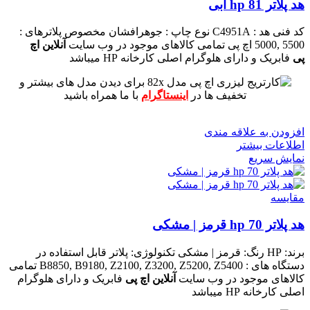
هد پلاتر 81 hp ابی
کد فنی هد :
C4951A
نوع چاپ : جوهرافشان
مخصوص پلاترهای :
5500 ,5000 اچ پی
تمامی کالاهای موجود در وب سایت
آنلاین اچ
پی
فابریک و دارای هلوگرام اصلی کارخانه HP میباشد
برای دیدن مدل های بیشتر و
تخفیف ها در
اینستاگرام
با ما همراه باشید
افزودن به علاقه مندی
اطلاعات بیشتر
نمایش سریع
مقايسه
هد پلاتر 70 hp قرمز | مشکی
برند: HP
رنگ: قرمز | مشکی
تکنولوژی: پلاتر
قابل استفاده در
دستگاه های : B8850, B9180, Z2100, Z3200, Z5200, Z5400
تمامی
کالاهای موجود در وب سایت
آنلاین اچ پی
فابریک و دارای هلوگرام
اصلی کارخانه HP میباشد