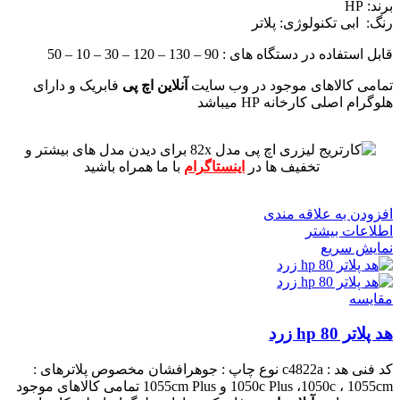
برند: HP
رنگ: ابی
تکنولوژی: پلاتر
قابل استفاده در دستگاه های : 90 – 130 – 120 – 30 – 10 – 50
تمامی کالاهای موجود در وب سایت
آنلاین اچ پی
فابریک و دارای
هلوگرام اصلی کارخانه HP میباشد
برای دیدن مدل های بیشتر و
تخفیف ها در
اینستاگرام
با ما همراه باشید
افزودن به علاقه مندی
اطلاعات بیشتر
نمایش سریع
مقايسه
هد پلاتر 80 hp زرد
کد فنی هد :
c4822a
نوع چاپ : جوهرافشان
مخصوص پلاترهای :
1050c Plus ،1050c ، 1055cm و 1055cm Plus
تمامی کالاهای موجود