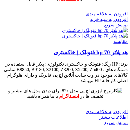
افزودن به علاقه مندی
افزودن به سبد خرید
نمایش سریع
مقايسه
هد پلاتر 70 hp فتوبلک | خاکستری
برند: HP
رنگ: فتوبلک و خاکستری
تکنولوژی: پلاتر
قابل استفاده در
دستگاه های : B8850, B9180, Z2100, Z3200, Z5200, Z5400
تمامی
کالاهای موجود در وب سایت
آنلاین اچ پی
فابریک و دارای هلوگرام
اصلی کارخانه HP میباشد
برای دیدن مدل های بیشتر و
تخفیف ها در
اینستاگرام
با ما همراه باشید
افزودن به علاقه مندی
اطلاعات بیشتر
نمایش سریع