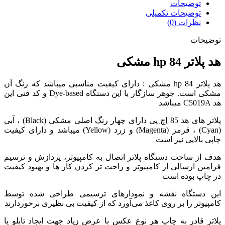
توضیحات
توضیحات تکمیلی
نظرات (0)
توضیحات
هد پلاتر 84 hp مشکی
هد پلاتر 84 hp مشکی : دارای کیفیت مناسبی میباشد که رنگ آن
مشکی است. جوهر سازگار با این دستگاه Dye-based و کد فنی این
هد C5019A میباشد
پلاتر های هد 85
اچ پی
دارای چهار رنگ اصلی مشکی (Black) ، آبی
(Cyan) ، قرمز (Magenta) و زرد (Yellow) میباشد و دارای کیفیت
چاپی بالایی نیز است
هدف از ساخت دستگاه پلاتر اتصال به کامپیوتر، پردازش و ترسیم
فرامین ارسالی از کامپیوتر و راحت تر کردن کار ها و بهبود کیفیت
در چاپ بوده است
این دستگاه نقشه و نمودارهای ترسیمی طراحی شده توسط
کامپیوتر را بر روی کاغذ می‌آورد که از کیفیت بی نظیری برخوردارند
پلاتر قادر به چاپ هر نوع عکس با عرض زیاد جهت ایجاد تابلو یا