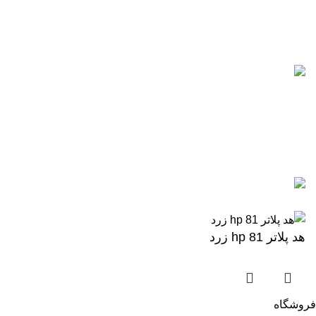
0912-1891217
آخرین پست ها
5 تا از بهترین پرینترهای hp
سال 2026
آگوست 5, 2026
بدون نظر
رزولوشن یا DPI چیست؟
ژوئن 10, 2026
بدون نظر
تمامی حقوق برای وب سایت آنلاین اچ پی محفوظ میباشد.
هد پلاتر 81 hp زرد
فروشگاه