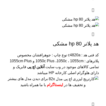
هد پلاتر 80 hp مشکی
کد فنی هد :
c4820a
نوع چاپ : جوهرافشان
مخصوص
پلاترهای : 1050c Plus ،1050c ، 1055cm و 1055cm Plus
تمامی کالاهای موجود در وب سایت
آنلاین اچ پی
فابریک و
دارای هلوگرام اصلی کارخانه HP میباشد
برای دیدن مدل های بیشتر
و تخفیف ها در
اینستاگرام
با ما همراه باشید