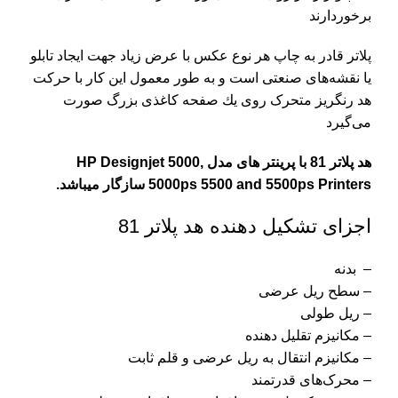
برخوردارند
پلاتر قادر به چاپ هر نوع عکس با عرض زیاد جهت ایجاد تابلو
یا نقشه‌های صنعتی است و به طور معمول این كار با حركت
هد رنگریز متحرک روی یك صفحه كاغذی بزرگ صورت
می‌گیرد
هد پلاتر 81 با پرینتر های مدل HP Designjet 5000,
5000ps 5500 and 5500ps Printers سازگار میباشد.
اجزای تشکیل دهنده هد پلاتر 81
– بدنه
– سطح ریل عرضی
– ریل طولی
– مکانیزم تقلیل دهنده
– مکانیزم انتقال به ریل عرضی و قلم ثابت
– محرک‌های قدرتمند