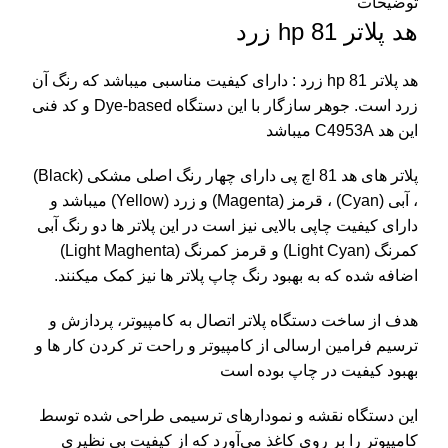
توضیحات
هد پلاتر 81 hp زرد
هد پلاتر 81 hp زرد : دارای کیفیت مناسبی میباشد که رنگ آن
زرد است. جوهر سازگار با این دستگاه Dye-based و کد فنی
این هد C4953A میباشد
پلاتر های هد 81
اچ پی
دارای چهار رنگ اصلی مشکی (Black)
، آبی (Cyan) ، قرمز (Magenta) و زرد (Yellow) میباشد و
دارای کیفیت چاپی بالایی نیز است در این پلاتر ها دو رنگ آبی
کمرنگ (Light Cyan) و قرمز کمرنگ (Light Maghenta)
اضافه شده که به بهبود رنگ چاپ پلاتر ها نیز کمک میکنند.
هدف از ساخت دستگاه پلاتر اتصال به کامپیوتر، پردازش و
ترسیم فرامین ارسالی از کامپیوتر و راحت تر کردن کار ها و
بهبود کیفیت در چاپ بوده است
این دستگاه نقشه و نمودارهای ترسیمی طراحی شده توسط
کامپیوتر را بر روی کاغذ می‌آورد که از کیفیت بی نظیری