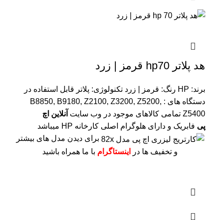
هد پلاتر hp70 قرمز | زرد
برند: HP
رنگ: قرمز | زرد
تکنولوژی: پلاتر
قابل استفاده در
دستگاه های : B8850, B9180, Z2100, Z3200, Z5200,
Z5400
تمامی کالاهای موجود در وب سایت
آنلاین اچ
پی
فابریک و دارای هلوگرام اصلی کارخانه HP میباشد
برای دیدن مدل های بیشتر
و تخفیف ها در
اینستاگرام
با ما همراه باشید