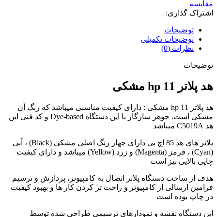
مقایسه
اشتراک گذاری:
توضیحات
توضیحات تکمیلی
نظرات (0)
توضیحات
هد پلاتر 11 hp مشکی
هد پلاتر 11 hp مشکی : دارای کیفیت مناسبی میباشد که رنگ آن
مشکی است. جوهر سازگار با این دستگاه Dye-based و کد فنی این
هد C5019A میباشد
پلاتر های هد 85
اچ پی
دارای چهار رنگ اصلی مشکی (Black) ، آبی
(Cyan) ، قرمز (Magenta) و زرد (Yellow) میباشد و دارای کیفیت
چاپی بالایی نیز است
هدف از ساخت دستگاه پلاتر اتصال به کامپیوتر، پردازش و ترسیم
فرامین ارسالی از کامپیوتر و راحت تر کردن کار ها و بهبود کیفیت
در چاپ بوده است
این دستگاه نقشه و نمودارهای ترسیمی طراحی شده توسط