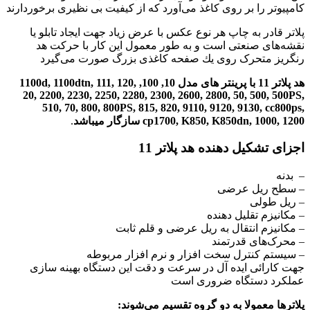
کامپیوتر را بر روی کاغذ می‌آورد که از کیفیت بی نظیری برخوردارند
پلاتر قادر به چاپ هر نوع عکس با عرض زیاد جهت ایجاد تابلو یا
نقشه‌های صنعتی است و به طور معمول این كار با حركت هد
رنگریز متحرک روی یك صفحه كاغذی بزرگ صورت می‌گیرد
هد پلاتر 11 با
پرینتر های مدل 10, 100, 1100d, 1100dtn, 111, 120,
20, 2200, 2230, 2250, 2280, 2300, 2600, 2800, 50, 500, 500PS,
510, 70, 800, 800PS, 815, 820, 9110, 9120, 9130, cc800ps,
cp1700, K850, K850dn, 1000, 1200
سازگار
میباشد
.
اجزای تشکیل دهنده هد پلاتر 11
– بدنه
– سطح ریل عرضی
– ریل طولی
– مکانیزم تقلیل دهنده
– مکانیزم انتقال به ریل عرضی و قلم ثابت
– محرک‌های قدرتمند
– سیستم کنترل سخت افزار و نرم افزار مربوطه
جهت کارائی ایده آل در سرعت و دقت این دستگاه بهینه سازی
عملکرد دستگاه ضروری است
پلاترها معمولا به دو گروه تقسیم می‌شوند: