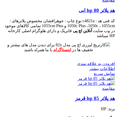
مقايسه
هد پلاتر 80 hp ابی
کد فنی هد :
c4821a
نوع چاپ : جوهرافشان
مخصوص پلاترهای :
1050c Plus ،1050c ، 1055cm و 1055cm Plus
تمامی کالاهای موجود
در وب سایت
آنلاین اچ پی
فابریک و دارای هلوگرام اصلی کارخانه
HP میباشد
برای دیدن مدل های بیشتر و
تخفیف ها در
اینستاگرام
با ما همراه باشید
افزودن به علاقه مندی
اطلاعات بیشتر
نمایش سریع
مقايسه
هد پلاتر 85 hp قرمز
برند: HP