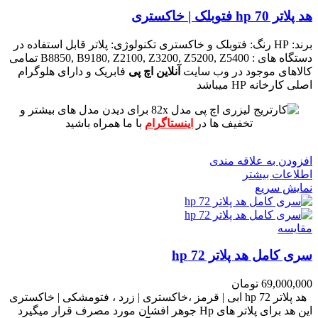
هد پلاتر 70 hp فتوبلک | خاکستری
برند: HP
رنگ: فتوبلک و خاکستری
تکنولوژی: پلاتر
قابل استفاده در
دستگاه های : B8850, B9180, Z2100, Z3200, Z5200, Z5400
تمامی
کالاهای موجود در وب سایت
آنلاین اچ پی
فابریک و دارای هلوگرام
اصلی کارخانه HP میباشد
برای دیدن مدل های بیشتر و
تخفیف ها در
اینستاگرام
با ما همراه باشید
افزودن به علاقه مندی
اطلاعات بیشتر
نمایش سریع
مقايسه
سری کامل هد پلاتر 72 hp
69,000,000
تومان
هد پلاتر 72 hp ابی | قرمز ،خاکستری | زرد ، فتومشکی | خاکستری
این هد برای پلاتر های Hp جوهر افشان مورد مصرف قرار میگیرد