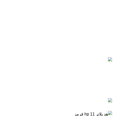
تلفن های تماس:
021-88866830
021-88866840
0912-1891217
آخرین پست ها
5 تا از بهترین پرینترهای hp
سال 2026
آگوست 5, 2026
بدون نظر
رزولوشن یا DPI چیست؟
ژوئن 10, 2026
بدون نظر
تمامی حقوق برای وب سایت آنلاین اچ پی محفوظ میباشد.