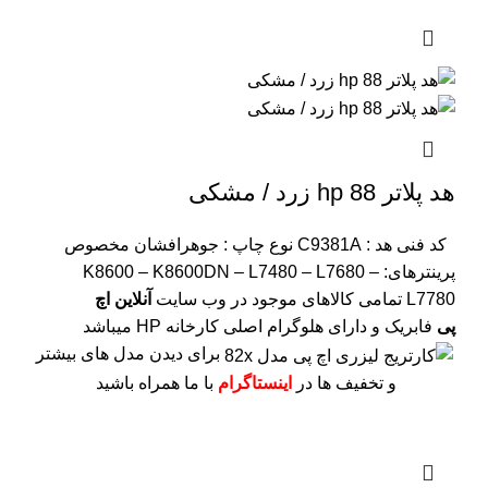
هد پلاتر 88 hp زرد / مشکی
کد فنی هد :
C9381A
نوع چاپ : جوهرافشان
مخصوص
پرینترهای: K8600 – K8600DN – L7480 – L7680 –
L7780
تمامی کالاهای موجود در وب سایت
آنلاین اچ
پی
فابریک و دارای هلوگرام اصلی کارخانه HP میباشد
برای دیدن مدل های بیشتر
و تخفیف ها در
اینستاگرام
با ما همراه باشید