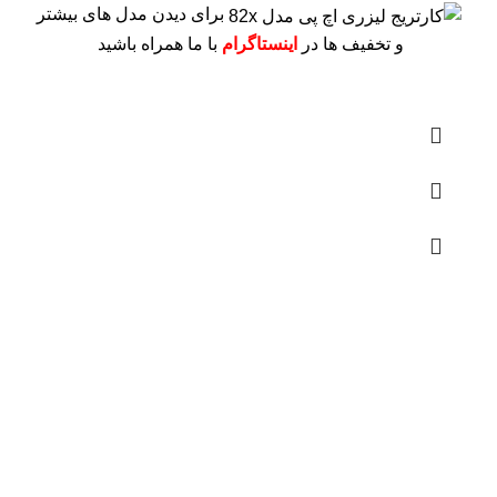
برای دیدن مدل های بیشتر
و تخفیف ها در
اینستاگرام
با ما همراه باشید
درباره ما
فروشگاه اینترنتی
آنلاین اچ پی
نمایندگی رسمی محصولات اچ پی
در ایران ، با بیش از دو دهه فعالیت مستمر در عرصه خرید ،
فروش و خدمات پس از فروش محصولات کمپانی اچ پی.
آدرس :
خیابان ایرانشهر – بالاتر از کوچه ملکیان – خیابان ماه‌شهر
پلاک 9 واحد 3