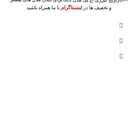
و تخفیف ها در
اینستاگرام
با ما همراه باشید
درباره ما
فروشگاه اینترنتی
آنلاین اچ پی
نمایندگی رسمی محصولات اچ پی
در ایران ، با بیش از دو دهه فعالیت مستمر در عرصه خرید ،
فروش و خدمات پس از فروش محصولات کمپانی اچ پی.
آدرس :
خیابان ایرانشهر – بالاتر از کوچه ملکیان – خیابان ماه‌شهر
پلاک 9 واحد 3