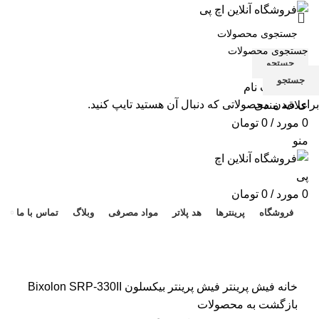
جستجو
جستجو
ورود / ثبت نام
برای دیدن محصولاتی که دنبال آن هستید تایپ کنید.
علاقه مندی
0
مورد
/
0
تومان
منو
هد 
0
مورد
/
0
تومان
فروشگاه
پرینترها
هد پلاتر
مواد مصرفی
وبلاگ
تماس با ما
برای بزرگنمایی کلیک کنید
خانه
فیش پرینتر
فیش پرینتر بیکسلون Bixolon SRP-330II
بازگشت به محصولات