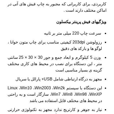
کاربردی، برای کاربرانی که مجبور به چاپ فیش های آنی در
اماکن مختلف دارند است .
ویژگیهای فیش پرینتر بیکسلون
سرعت چاپ 220 میلی متر بر ثانیه
رزولوشن 203dpi کیفیتی مناسب برای چاپ متون خوانا ،
لوگو ها و بارکد های دقیق
وزن 5 کیلوگرم و ابعاد جمع ‌و جور 30 × 30 × 25 سانتی
متر ، این دستگاه برای نصب در محیط‌ های کاری مختلف
گزینه ی بسیار مناسبی است
مجهز به درگاه ارتباطی شامل USB+ پارالل یا سریال
این دستگاه با سیستم ‌Linux ،Win10 ،Win2003 ،Win2k
،Win7 ،Win8 ،Win98 ،WinXP سازگار است و به‌ راحتی
در محیط ‌های مختلف قابل استفاده می باشد
نیاز به جوهر و کارتریج ندارد مجهز به تکنولوژی حرارتی