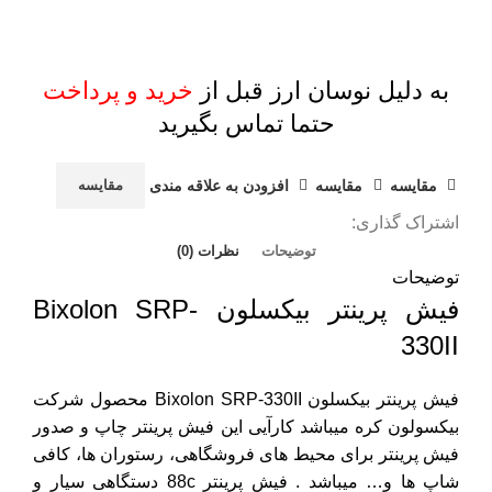
به دلیل نوسان ارز قبل از
خرید و پرداخت
حتما تماس بگیرید
مقايسه
مقایسه
افزودن به علاقه مندی
مقایسه
اشتراک گذاری:
توضیحات
نظرات (0)
توضیحات
فیش پرینتر بیکسلون Bixolon SRP-
330II
فیش پرینتر بیکسلون Bixolon SRP-330II محصول شرکت
بیکسولون کره میباشد کارآیی این
فیش پرینتر
چاپ و صدور
فیش پرینتر برای محیط های فروشگاهی، رستوران ها، کافی
شاپ ها و… میباشد . فیش پرینتر 88c دستگاهی سیار و