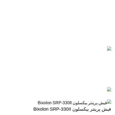
تلفن های تماس:
021-88866830
021-88866840
0912-1891217
آخرین پست ها
5 تا از بهترین پرینترهای hp
سال 2026
آگوست 5, 2026
بدون نظر
رزولوشن یا DPI چیست؟
ژوئن 10, 2026
بدون نظر
تمامی حقوق برای وب سایت آنلاین اچ پی محفوظ میباشد.
فیش پرینتر بیکسلون Bixolon SRP-330II