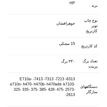
HP
برند
نوع چاپ
جوهرافشان
تونر
کارتریج
15 مشکی
کد کارتریج
تعداد برگ
۳۳۰ برگ
پرینت
6313- 7213- 7313- 7413- E710a-
e710n- h470- h470b- h470wbt- k7103-
دستگاههای
325- 335- 375- 385- 428- 475- 2573-
سازگار
2613-