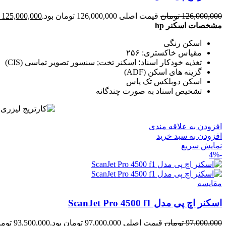
126,000,000
تومان
قیمت اصلی 126,000,000 تومان بود.
125,000,000
مشخصات اسکنر hp
اسکن رنگی
مقیاس خاکستری: ۲۵۶
تغذیه خودکار اسناد؛ اسکنر تخت; سنسور تصویر تماسی (CIS)
گزینه های اسکن (ADF)
اسکن دوبلکس تک پاس
تشخیص اسناد به صورت چندگانه
افزودن به علاقه مندی
افزودن به سبد خرید
نمایش سریع
-4%
مقايسه
اسکنر اچ پی مدل ScanJet Pro 4500 f1
97,000,000
تومان
قیمت اصلی 97,000,000 تومان بود.
93,500,000
توما