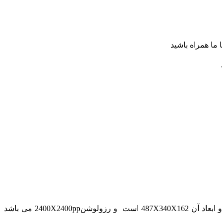
ا ما همراه باشید
مخصوص چاپ عکس و اسناد میباشد سایز چاپ این اسکنر A4میباشد . وزن این اسکنر 5.7 گرم و ابعاد آن 487X340X162 است و رزولوشن2400X2400pp می باشد