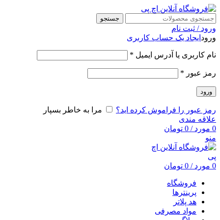
جستجو
ورود / ثبت نام
ورود
ایجاد یک حساب کاربری
نام کاربری یا آدرس ایمیل
*
رمز عبور
*
ورود
رمز عبور را فراموش کرده اید؟
مرا به خاطر بسپار
علاقه مندی
0
مورد
/
0
تومان
منو
0
مورد
/
0
تومان
فروشگاه
پرینترها
هد پلاتر
مواد مصرفی