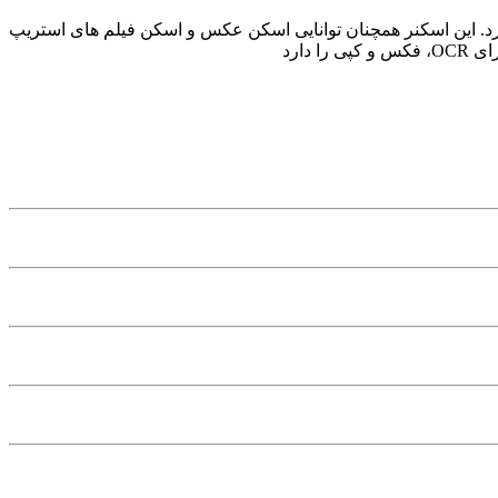
و 35برگ در دقیقه میباشد ، این اسکنر از Duplex ADF با ظرفیت 50 برگ کاغذ بهره می برد. این اسکنر همچنان توانایی اسکن عکس و اسکن فیلم های استریپ