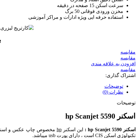
سرعت اسکن 15 صفحه در دقیقه
مخزن ورودی فوقانی 50 برگ
استفاده حرفه ایی ویژه ادارات و مراکز آموزشی
ب
مقايسه
مقایسه
افزودن به علاقه مندی
مقایسه
اشتراک گذاری:
توضیحات
نظرات (0)
توضیحات
اسکنر hp Scanjet 5590
اسکنر hp Scanjet 5590 :
این اسکنر
hp
تکنولوژی اسکن CIS است ، دارای پورت usb میباشد.