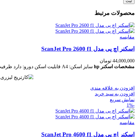
محصولات مرتبط
مقايسه
اسکنر اچ پی مدل ScanJet Pro 2600 f1
44,000,000
تومان
مشخصات اسکنر hp
سایز اسکن: A4
قابلیت اسکن دورو: دارد
ظرفیت فیدر 
افزودن به علاقه مندی
افزودن به سبد خرید
نمایش سریع
-1%
مقايسه
اسکنر اچ پی مدل ScanJet Pro 4600 f1