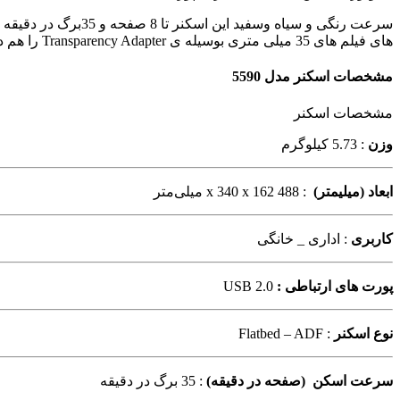
های فیلم های 35 میلی متری بوسیله ی Transparency Adapter را هم دارد ، توانایی اسکن خودکار اسناد چند صفحه ای به صورت پشت و رو برای OCR، فکس و کپی را دارد
مشخصات اسکنر مدل 5590
مشخصات اسکنر
وزن
: 5.73 کیلوگرم
ابعاد (میلیمتر)
: 488 x 340 x 162 میلی‌متر
کاربری
: اداری _ خانگی
پورت های ارتباطی :
USB 2.0
نوع اسکنر
: Flatbed – ADF
سرعت اسکن (صفحه در دقیقه)
: 35 برگ در دقیقه