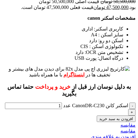
50,500,000
تومان
قیمت اصلی 50,500,000 تومان
بود.
47,500,000
تومان
قیمت فعلی 47,500,000 تومان است.
مشخصات اسکنر canon
کاربری اسکنر: اداری
سایز اسکن : A4
اسکن دو رو: دارد
تکنولوژی اسکن : CIS
تشخیص متن OCR: دارد
درگاه اتصال: پورت USB
برای دیدن مدل های بیشتر و
تخفیف ها در
اینستاگرام
با ما همراه باشید
به دلیل نوسان ارز قبل از
خرید و پرداخت
حتما تماس
بگیرید
اسکنر کانن CanonDR-C230 عدد
افزودن به سبد خرید
مقايسه
مقایسه
افزودن به علاقه مندی