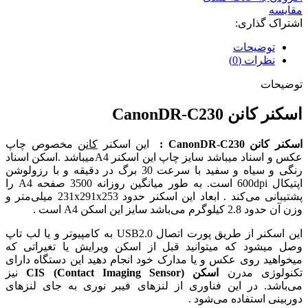
مقایسه
اشتراک گذاری:
توضیحات
نظرات (0)
توضیحات
اسکنر کانن CanonDR-C230
اسکنر کانن CanonDR-C230 :
این اسکنر
کانن
مخصوص چاپ
عکس و اسناد میباشد سایز چاپ این اسکنر A4میباشد .اسکن اسناد
رنگی و سیاه و سفید با سرعت 30 برگ در دقیقه و با رزولوشن
اپتیکال 600dpi است. به طور میانگین روزانه 3500 صفحه A4 را
پشتیبانی می‌کند . ابعاد این اسکنر حدود 231x291x253 میلی‌متر و
وزن آن حدود 2.8 کیلوگرم می‌باشد سایز این اسکن A4 است .
این اسکنر از طریق پورت اتصال USB2.0 به کامپیوتر و یا لب تاپ
وصل میشود که میتوانید قبل از اسکن ویرایش یا تغیراتی که
میخواهید روی عکس و یا مدارک خود انجام دهید این دستگاه دارای
تکنولوژی مدرن
اسکن (Contact Imaging Sensor)
CIS
نیز
می‌باشد. در این فناوری از لنزهای فیبر نوری به جای لنزهای
دوربینی استفاده می‌شود .