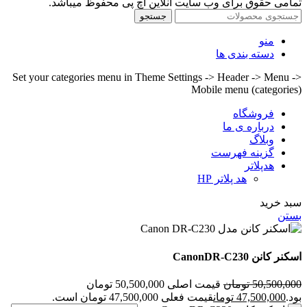
تمامی حقوق برای وب سایت آنلاین اچ پی محفوظ میباشد.
جستجو
منو
دسته بندی ها
Set your categories menu in Theme Settings -> Header -> Menu ->
Mobile menu (categories)
فروشگاه
درباره ی ما
وبلاگ
گزینه فهرست
هدپلاتر
هد پلاتر HP
سبد خرید
بستن
اسکنر کانن CanonDR-C230
50,500,000
تومان
قیمت اصلی 50,500,000 تومان
بود.
47,500,000
تومان
قیمت فعلی 47,500,000 تومان است.