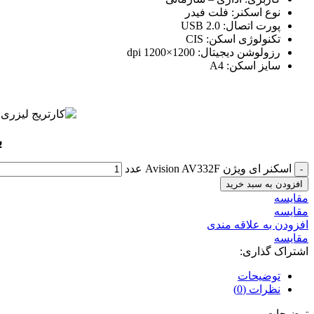
نوع اسکنر: فلت فیدر
پورت اتصال: USB 2.0
تکنولوژی اسکن: CIS
رزولوشن دیجیتال: 1200×1200 dpi
سایز اسکن: A4
ب
اسکنر ای ویژن Avision AV332F عدد
افزودن به سبد خرید
مقايسه
مقایسه
افزودن به علاقه مندی
مقایسه
اشتراک گذاری:
توضیحات
نظرات (0)
توضیحات