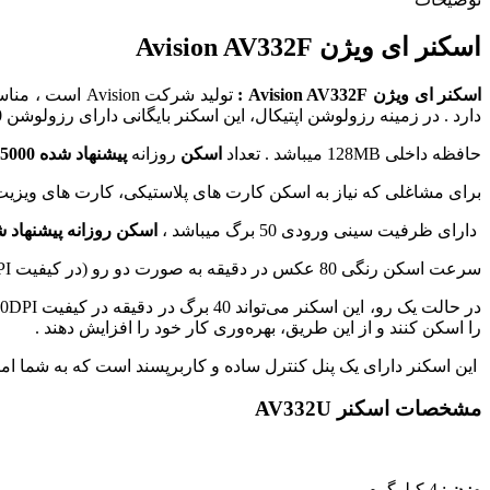
اسکنر ای ویژن Avision AV332F
اسکنر ای ویژن Avision AV332F :
دارد . در زمینه رزولوشن اپتیکال، این اسکنر بایگانی دارای رزولوشن 1200×1200 dpi در حالت Flatbed و 600×600 dpi در حالت ADF است
حافظه داخلی 128MB میباشد . تعداد
اسکن
روزانه
پیشنهاد شده 5000 برگ
برای مشاغلی که نیاز به اسکن کارت های پلاستیکی، کارت های ویزیت،
دارای ظرفیت سینی ورودی 50 برگ میباشد ،
اسکن روزانه پیشنهاد 
سرعت اسکن رنگی 80 عکس در دقیقه به صورت دو رو (در کیفیت 200DPI) میتواند اسکن کند و همچنین 64 عکس در دقیقه به صورت دو رو (در کیفیت 300DPI) نیز قابلیت اسکن دارد.
را اسکن کنند و از این طریق، بهره‌وری کار خود را افزایش دهند .
این اسکنر دارای یک پنل کنترل ساده و کاربرپسند است که به شما امک
مشخصات اسکنر AV332U
وزن
: 4 کیلوگرم