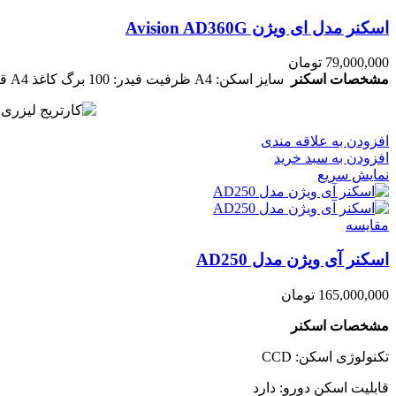
اسکنر مدل ای ویژن Avision AD360G
79,000,000
تومان
مشخصات اسکنر
سایز اسکن: A4
ظرفیت فیدر: 100 برگ کاغذ A4
قا
افزودن به علاقه مندی
افزودن به سبد خرید
نمایش سریع
مقايسه
اسکنر آی ویژن مدل AD250
165,000,000
تومان
مشخصات اسکنر
تکنولوژی اسکن: CCD
قابلیت اسکن دورو: دارد