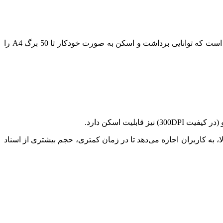
تولید شرکت Avision است ، مناسب اماکن اداری و تجاری میباشد . فناوری تغذیه خودکار (ADF) مجهز است که توانایی برداشت و اسکن به صورت خودکار تا 50 برگ A4 را
 200DPI و 32 برگ در دقیقه در کیفیت 300DPI را اسکن کرده. این سرعت بالا، به کاربران اجازه می‌دهد تا در زمان کمتری، حجم بیشتری از اسناد