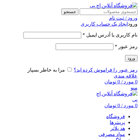
جستجو
ورود / ثبت نام
ورود
ایجاد یک حساب کاربری
نام کاربری یا آدرس ایمیل
*
رمز عبور
*
ورود
رمز عبور را فراموش کرده اید؟
مرا به خاطر بسپار
علاقه مندی
0
مورد
/
0
تومان
منو
0
مورد
/
0
تومان
فروشگاه
پرینترها
هد پلاتر
مواد مصرفی