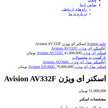
وبلاگ
تماس با ما
راه های ارتباطی
درباره ی ما
برای بزرگنمایی کلیک کنید
خانه
Avision
اسکنر ای ویژن Avision AV332F
اسکنر آی ویژن Avision AV332U
41,000,000
تومان
بازگشت به محصولات
اسکنر مدل ای ویژن Avision AD360G
79,000,000
تومان
اسکنر ای ویژن Avision AV332F
51,000,000
تومان
مشخصات اسکنر
کاربری: اداری – سازمانی